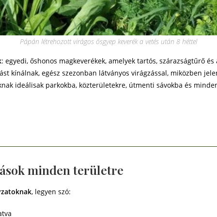
Pápán létrehozott virágos ősgyep keverék a vetés után 8 héttel
k
: egyedi, őshonos magkeverékek, amelyek tartós, szárazságtűrő és 
ást kínálnak, egész szezonban látványos virágzással, miközben jele
nak ideálisak parkokba, közterületekre, útmenti sávokba és minden
ások minden területre
yzatoknak
, legyen szó:
atva