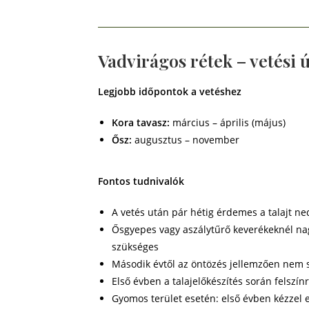
Vadvirágos rétek – vetés
Legjobb időpontok a vetéshez
Kora tavasz:
március – április (május)
Ősz:
augusztus – november
Fontos tudnivalók
A vetés után pár hétig érdemes a talajt ne
Ősgyepes vagy aszálytűrő keverékeknél nag
szükséges
Második évtől az öntözés jellemzően nem 
Első évben a talajelőkészítés során felszí
Gyomos terület esetén: első évben kézzel e