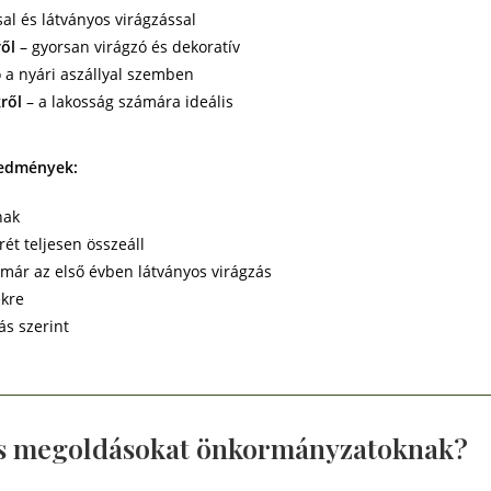
al és látványos virágzással
ől
– gyorsan virágzó és dekoratív
ó a nyári aszállyal szemben
ről
– a lakosság számára ideális
redmények:
nak
ét teljesen összeáll
ár az első évben látványos virágzás
ekre
ás szerint
os megoldásokat önkormányzatoknak?