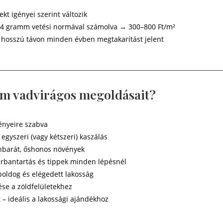
ekt igényei szerint változik
3–4 gramm vetési normával számolva → 300–800 Ft/m²
ó, hosszú távon minden évben megtakarítást jelent
om vadvirágos megoldásait?
ényeire szabva
egyszeri (vagy kétszeri) kaszálás
hbarát, őshonos növények
arbantartás és tippek minden lépésnél
boldog és elégedett lakosság
tése a zöldfelületekhez
k
– ideális a lakossági ajándékhoz