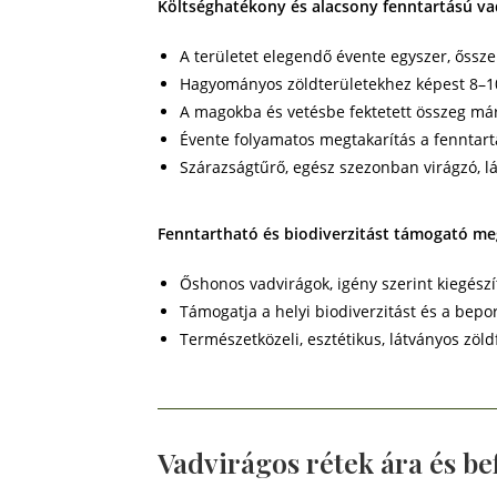
Költséghatékony és alacsony fenntartású va
A területet elegendő évente egyszer, ősszel
Hagyományos zöldterületekhez képest 8–
A magokba és vetésbe fektetett összeg má
Évente folyamatos megtakarítás a fenntart
Szárazságtűrő, egész szezonban virágzó, l
Fenntartható és biodiverzitást támogató m
Őshonos vadvirágok, igény szerint kiegészít
Támogatja a helyi biodiverzitást és a bepo
Természetközeli, esztétikus, látványos zöld
Vadvirágos rétek ára és b