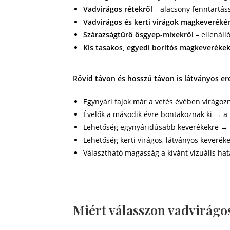
Vadvirágos rétekről
– alacsony fenntartáss
Vadvirágos és kerti virágok magkeverékér
Szárazságtűrő ősgyep-mixekről
– ellenáll
Kis tasakos, egyedi borítós magkeverékek
Rövid távon és hosszú távon is látványos e
Egynyári fajok már a vetés évében virágoz
Évelők a második évre bontakoznak ki → a r
Lehetőség egynyáridúsabb keverékekre → m
Lehetőség kerti virágos, látványos keverék
Választható magasság a kívánt vizuális hat
Miért válasszon vadvirág