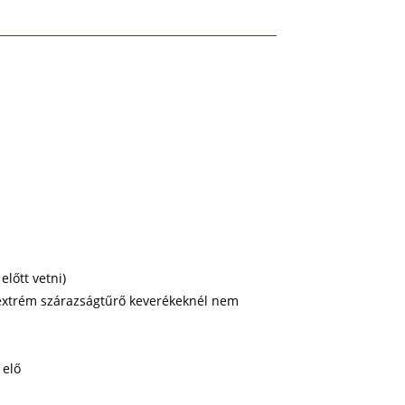
lőtt vetni)
, extrém szárazságtűrő keverékeknél nem
 elő