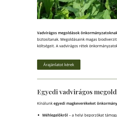
Vadvirágos megoldások önkormányzatokna
biztosítanak. Megoldásaink magas biodiverzit
költségeit. A vadvirágos rétek önkormányzatok
Árajánlatot kérek
Egyedi vadvirágos megold
Kínálunk
egyedi magkeverékeket önkormán
Méhlegelőkről
– a helyi beporzókat támog