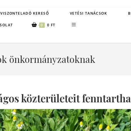
VISZONTELADÓ KERESŐ
VETÉSI TANÁCSOK
B
SOLAT
0
0
FT
ok önkormányzatoknak
rágos közterületeit fenntarth