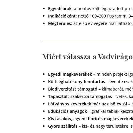
Egyedi árak
: a pontos költség az adott proj
Indikációként
: nettó 100–200 Ft/gramm, 
Megtérülés
: az első év végére már láthat
Miért válassza a Vadvirág
Egyedi magkeverékek
– minden projekt ig
Költséghatékony fenntartás
– évente csak 
Biodiverzitást támogató
– klímabarát, mé
Tapasztalt szakértői támogatás
– vetés, k
Látványos keverékek már az első évtől
– 
Edukációs anyagok
– grafikai táblák készí
Kis tasakos, egyedi borítós magkeveréke
Gyors szállítás
– kis- és nagy területekre is