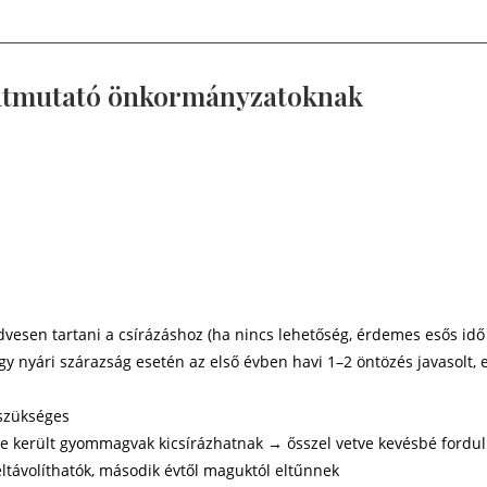
i útmutató önkormányzatoknak
dvesen tartani a csírázáshoz (ha nincs lehetőség, érdemes esős idő e
y nyári szárazság esetén az első évben havi 1–2 öntözés javasolt
szükséges
nre került gyommagvak kicsírázhatnak → ősszel vetve kevésbé fordul
ltávolíthatók, második évtől maguktól eltűnnek