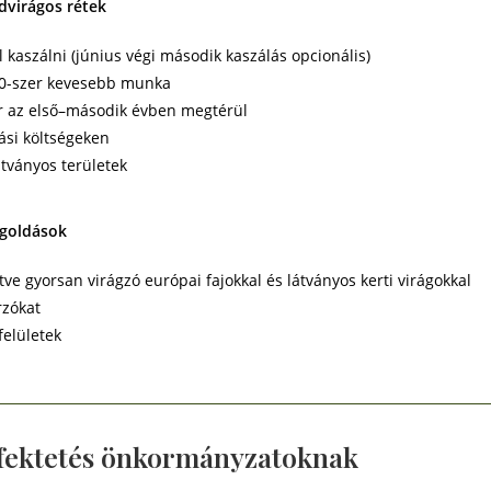
dvirágos rétek
 kaszálni (június végi második kaszálás opcionális)
10-szer kevesebb munka
r az első–második évben megtérül
ási költségeken
átványos területek
egoldások
ve gyorsan virágzó európai fajokkal és látványos kerti virágokkal
rzókat
felületek
efektetés önkormányzatoknak