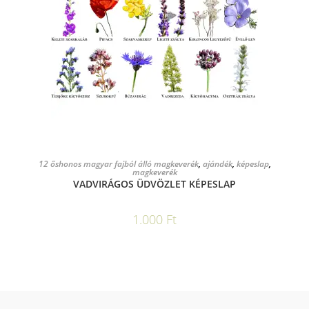
KOSÁRBA TESZEM
12 őshonos magyar fajból álló magkeverék
,
ajándék
,
képeslap
,
magkeverék
VADVIRÁGOS ÜDVÖZLET KÉPESLAP
1.000
Ft