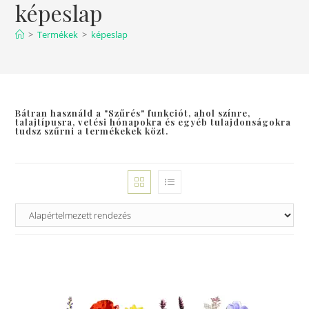
képeslap
>
Termékek
>
képeslap
Bátran használd a "Szűrés" funkciót, ahol színre,
talajtípusra, vetési hónapokra és egyéb tulajdonságokra
tudsz szűrni a termékekek közt.