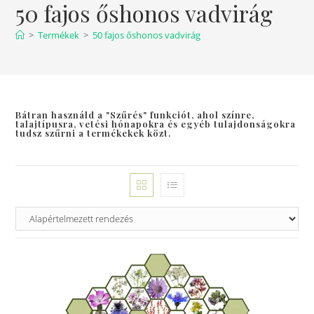
50 fajos őshonos vadvirág
>
Termékek
>
50 fajos őshonos vadvirág
Bátran használd a "Szűrés" funkciót, ahol színre,
talajtípusra, vetési hónapokra és egyéb tulajdonságokra
tudsz szűrni a termékekek közt.