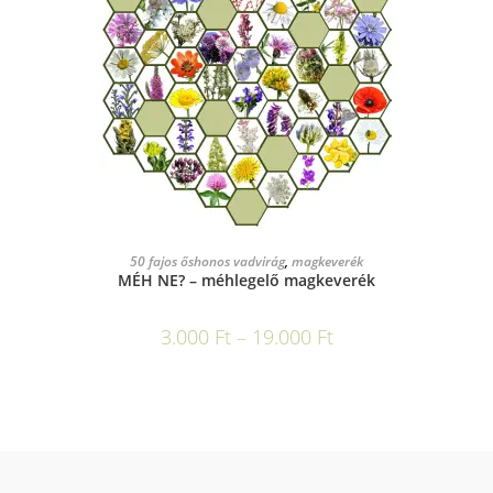
OPCIÓK VÁLASZTÁSA
50 fajos őshonos vadvirág
,
magkeverék
MÉH NE? – méhlegelő magkeverék
3.000
Ft
–
19.000
Ft