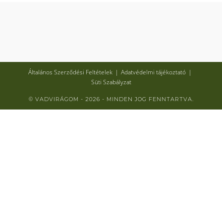
Általános Szerződési Feltételek
Adatvédelmi tájékoztató
Süti Szabályzat
© VADVIRÁGOM - 2026 - MINDEN JOG FENNTARTVA.