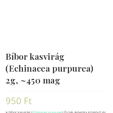
Bíbor kasvirág
(Echinacea purpurea)
2g, ~450 mag
950
Ft
A bíbor kasvirág (
Echinacea purpurea
) Észak-Amerika középső és