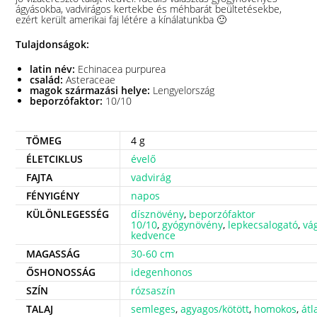
ágyásokba, vadvirágos kertekbe és méhbarát beültetésekbe,
ezért került amerikai faj létére a kínálatunkba 🙂
Tulajdonságok:
latin név:
Echinacea purpurea
család:
Asteraceae
magok származási helye:
Lengyelország
beporzófaktor:
10/10
TÖMEG
4 g
ÉLETCIKLUS
évelő
FAJTA
vadvirág
FÉNYIGÉNY
napos
KÜLÖNLEGESSÉG
dísznövény
,
beporzófaktor
10/10
,
gyógynövény
,
lepkecsalogató
,
vág
kedvence
MAGASSÁG
30-60 cm
ŐSHONOSSÁG
idegenhonos
SZÍN
rózsaszín
TALAJ
semleges
,
agyagos/kötött
,
homokos
,
átl