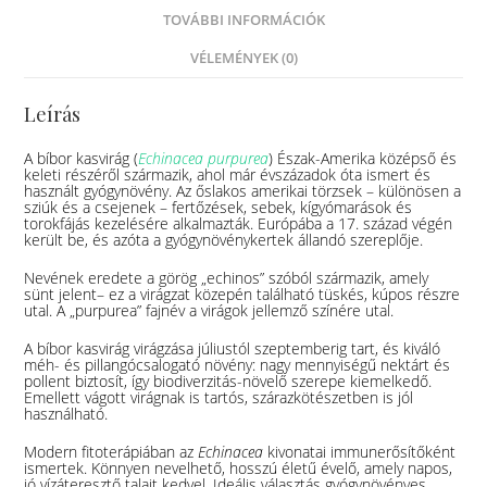
TOVÁBBI INFORMÁCIÓK
VÉLEMÉNYEK (0)
Leírás
A bíbor kasvirág (
Echinacea purpurea
) Észak-Amerika középső és
keleti részéről származik, ahol már évszázadok óta ismert és
használt gyógynövény. Az őslakos amerikai törzsek – különösen a
sziúk és a csejenek – fertőzések, sebek, kígyómarások és
torokfájás kezelésére alkalmazták. Európába a 17. század végén
került be, és azóta a gyógynövénykertek állandó szereplője.
Nevének eredete a görög „echinos” szóból származik, amely
sünt jelent– ez a virágzat közepén található tüskés, kúpos részre
utal. A „purpurea” fajnév a virágok jellemző színére utal.
A bíbor kasvirág virágzása júliustól szeptemberig tart, és kiváló
méh- és pillangócsalogató növény: nagy mennyiségű nektárt és
pollent biztosít, így biodiverzitás-növelő szerepe kiemelkedő.
Emellett vágott virágnak is tartós, szárazkötészetben is jól
használható.
Modern fitoterápiában az
Echinacea
kivonatai immunerősítőként
ismertek. Könnyen nevelhető, hosszú életű évelő, amely napos,
jó vízáteresztő talajt kedvel. Ideális választás gyógynövényes