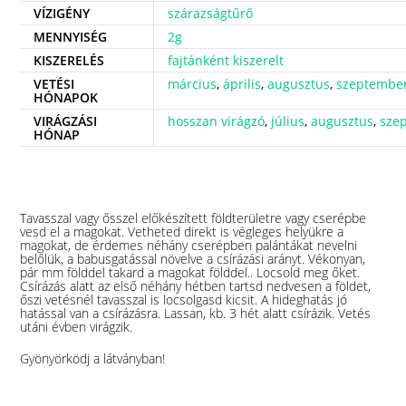
VÍZIGÉNY
szárazságtűrő
MENNYISÉG
2g
KISZERELÉS
fajtánként kiszerelt
VETÉSI
március
,
április
,
augusztus
,
szeptembe
HÓNAPOK
VIRÁGZÁSI
hosszan virágzó
,
július
,
augusztus
,
sze
HÓNAP
Tavasszal vagy ősszel előkészített földterületre vagy cserépbe
vesd el a magokat. Vetheted direkt is végleges helyükre a
magokat, de érdemes néhány cserépben palántákat nevelni
belőlük, a babusgatással növelve a csírázási arányt. Vékonyan,
pár mm földdel takard a magokat földdel.. Locsold meg őket.
Csírázás alatt az első néhány hétben tartsd nedvesen a földet,
őszi vetésnél tavasszal is locsolgasd kicsit. A hideghatás jó
hatással van a csírázásra. Lassan, kb. 3 hét alatt csírázik. Vetés
utáni évben virágzik.
Gyönyörködj a látványban!