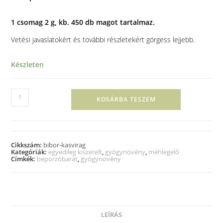
1 csomag 2 g, kb. 450 db magot tartalmaz.
Vetési javaslatokért és további részletekért görgess lejjebb.
Készleten
KOSÁRBA TESZEM
Cikkszám:
bibor-kasvirag
Kategóriák:
egyedileg kiszerelt
,
gyógynövény
,
méhlegelő
Címkék:
beporzóbarát
,
gyógynövény
LEÍRÁS