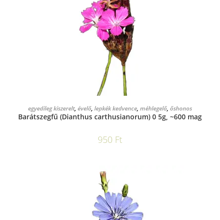
KOSÁRBA TESZEM
egyedileg kiszerelt
,
évelő
,
lepkék kedvence
,
méhlegelő
,
őshonos
Barátszegfű (Dianthus carthusianorum) 0 5g, ~600 mag
950
Ft