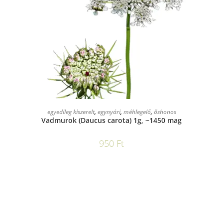
KOSÁRBA TESZEM
egyedileg kiszerelt
,
egynyári
,
méhlegelő
,
őshonos
Vadmurok (Daucus carota) 1g, ~1450 mag
950
Ft