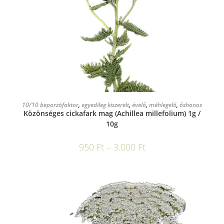
OPCIÓK VÁLASZTÁSA
10/10 beporzófaktor
,
egyedileg kiszerelt
,
évelő
,
méhlegelő
,
őshonos
Közönséges cickafark mag (Achillea millefolium) 1g /
10g
950
Ft
–
3.000
Ft