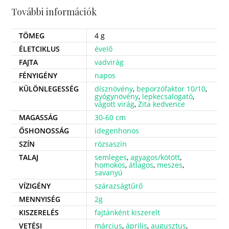
További információk
TÖMEG
4 g
ÉLETCIKLUS
évelő
FAJTA
vadvirág
FÉNYIGÉNY
napos
KÜLÖNLEGESSÉG
dísznövény
,
beporzófaktor 10/10
,
gyógynövény
,
lepkecsalogató
,
vágott virág
,
Zita kedvence
MAGASSÁG
30-60 cm
ŐSHONOSSÁG
idegenhonos
SZÍN
rózsaszín
TALAJ
semleges
,
agyagos/kötött
,
homokos
,
átlagos
,
meszes
,
savanyú
VÍZIGÉNY
szárazságtűrő
MENNYISÉG
2g
KISZERELÉS
fajtánként kiszerelt
VETÉSI
március
,
április
,
augusztus
,