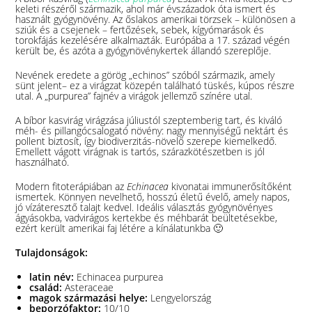
keleti részéről származik, ahol már évszázadok óta ismert és
használt gyógynövény. Az őslakos amerikai törzsek – különösen a
sziúk és a csejenek – fertőzések, sebek, kígyómarások és
torokfájás kezelésére alkalmazták. Európába a 17. század végén
került be, és azóta a gyógynövénykertek állandó szereplője.
Nevének eredete a görög „echinos” szóból származik, amely
sünt jelent– ez a virágzat közepén található tüskés, kúpos részre
utal. A „purpurea” fajnév a virágok jellemző színére utal.
A bíbor kasvirág virágzása júliustól szeptemberig tart, és kiváló
méh- és pillangócsalogató növény: nagy mennyiségű nektárt és
pollent biztosít, így biodiverzitás-növelő szerepe kiemelkedő.
Emellett vágott virágnak is tartós, szárazkötészetben is jól
használható.
Modern fitoterápiában az
Echinacea
kivonatai immunerősítőként
ismertek. Könnyen nevelhető, hosszú életű évelő, amely napos,
jó vízáteresztő talajt kedvel. Ideális választás gyógynövényes
ágyásokba, vadvirágos kertekbe és méhbarát beültetésekbe,
ezért került amerikai faj létére a kínálatunkba 🙂
Tulajdonságok:
latin név:
Echinacea purpurea
család:
Asteraceae
magok származási helye:
Lengyelország
beporzófaktor:
10/10