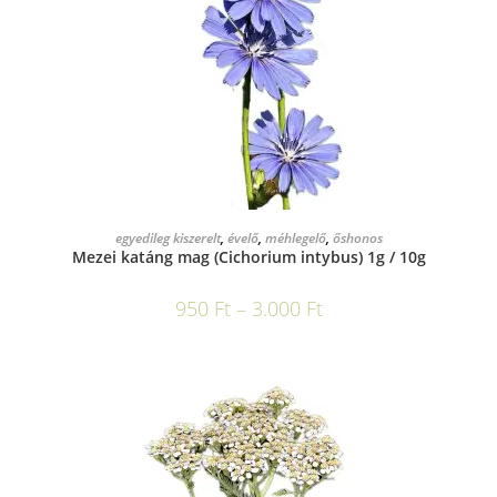
OPCIÓK VÁLASZTÁSA
egyedileg kiszerelt
,
évelő
,
méhlegelő
,
őshonos
Mezei katáng mag (Cichorium intybus) 1g / 10g
950
Ft
–
3.000
Ft