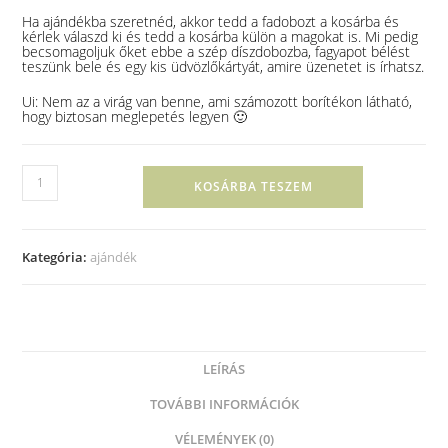
Ha ajándékba szeretnéd, akkor tedd a fadobozt a kosárba és
kérlek válaszd ki és tedd a kosárba külön a magokat is. Mi pedig
becsomagoljuk őket ebbe a szép díszdobozba, fagyapot bélést
teszünk bele és egy kis üdvözlőkártyát, amire üzenetet is írhatsz.
Ui: Nem az a virág van benne, ami számozott borítékon látható,
hogy biztosan meglepetés legyen 🙂
KOSÁRBA TESZEM
Kategória:
ajándék
LEÍRÁS
TOVÁBBI INFORMÁCIÓK
VÉLEMÉNYEK (0)