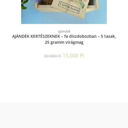
KOSÁRBA TESZEM
ajándék
AJÁNDÉK KERTÉSZEKNEK – fa díszdobozban – 5 tasak,
25 gramm virágmag
15.000
Ft
20.000
Ft