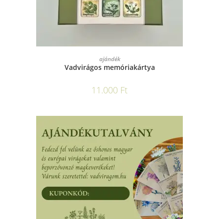
KOSÁRBA TESZEM
ajándék
Vadvirágos memóriakártya
11.000
Ft