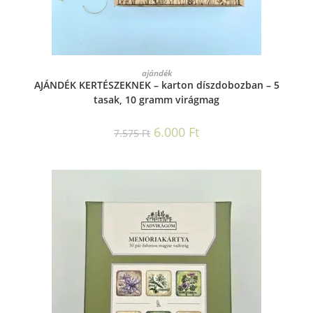
KOSÁRBA TESZEM
ajándék
AJÁNDÉK KERTÉSZEKNEK – karton díszdobozban – 5
tasak, 10 gramm virágmag
6.000
Ft
7.575
Ft