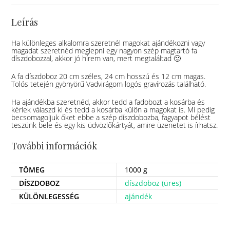
Leírás
Ha különleges alkalomra szeretnél magokat ajándékozni vagy
magadat szeretnéd meglepni egy nagyon szép magtartó fa
díszdobozzal, akkor jó hírem van, mert megtaláltad 🙂
A fa díszdoboz 20 cm széles, 24 cm hosszú és 12 cm magas.
Tolós tetején gyönyörű Vadvirágom logós gravírozás található.
Ha ajándékba szeretnéd, akkor tedd a fadobozt a kosárba és
kérlek válaszd ki és tedd a kosárba külön a magokat is. Mi pedig
becsomagoljuk őket ebbe a szép díszdobozba, fagyapot bélést
teszünk bele és egy kis üdvözlőkártyát, amire üzenetet is írhatsz.
További információk
TÖMEG
1000 g
DÍSZDOBOZ
díszdoboz (üres)
KÜLÖNLEGESSÉG
ajándék