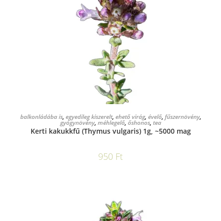
KOSÁRBA TESZEM
balkonládába is
,
egyedileg kiszerelt
,
ehető virág
,
évelő
,
fűszernövény
,
gyógynövény
,
méhlegelő
,
őshonos
,
tea
Kerti kakukkfű (Thymus vulgaris) 1g, ~5000 mag
950
Ft