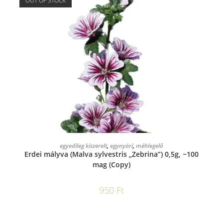
OUT OF STOCK
TOVÁBB OLVASOM
egyedileg kiszerelt
,
egynyári
,
méhlegelő
Erdei mályva (Malva sylvestris „Zebrina”) 0,5g, ~100
mag (Copy)
950
Ft