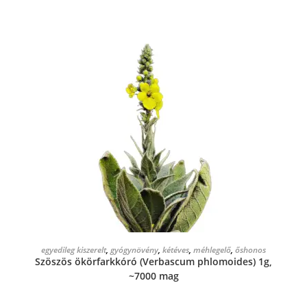
KOSÁRBA TESZEM
egyedileg kiszerelt
,
gyógynövény
,
kétéves
,
méhlegelő
,
őshonos
Szöszös ökörfarkkóró (Verbascum phlomoides) 1g,
~7000 mag