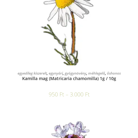
OPCIÓK VÁLASZTÁSA
egyedileg kiszerelt
,
egynyári
,
gyógynövény
,
méhlegelő
,
őshonos
Kamilla mag (Matricaria chamomilla) 1g / 10g
950
Ft
–
3.000
Ft