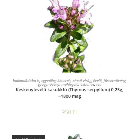
KOSÁRBA TESZEM
balkonládába is
,
egyedileg kiszerelt
,
ehető virág
,
évelő
,
fűszernövény
,
gyógynövény
,
méhlegelő
,
őshonos
,
tea
Keskenylevelű kakukkfű (Thymus serpyllum) 0,25g,
~1800 mag
950
Ft