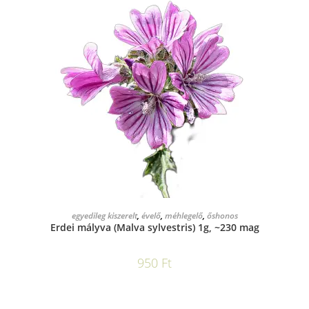
KOSÁRBA TESZEM
egyedileg kiszerelt
,
évelő
,
méhlegelő
,
őshonos
Erdei mályva (Malva sylvestris) 1g, ~230 mag
950
Ft