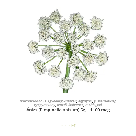
KOSÁRBA TESZEM
balkonládába is
,
egyedileg kiszerelt
,
egynyári
,
fűszernövény
,
gyógynövény
,
lepkék kedvence
,
méhlegelő
Ánizs (Pimpinella anisum) 5g, ~1100 mag
950
Ft