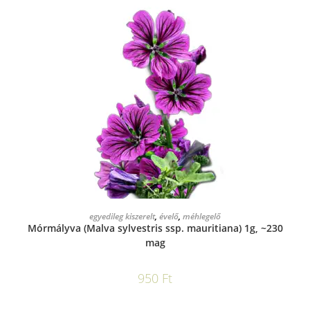
KOSÁRBA TESZEM
egyedileg kiszerelt
,
évelő
,
méhlegelő
Mórmályva (Malva sylvestris ssp. mauritiana) 1g, ~230
mag
950
Ft