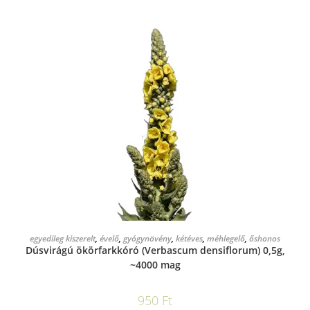
KOSÁRBA TESZEM
egyedileg kiszerelt
,
évelő
,
gyógynövény
,
kétéves
,
méhlegelő
,
őshonos
Dúsvirágú ökörfarkkóró (Verbascum densiflorum) 0,5g,
~4000 mag
950
Ft