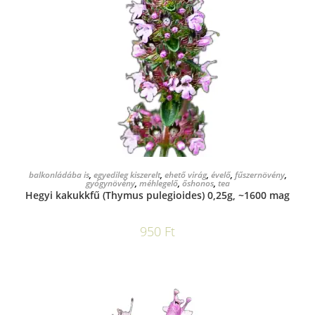
KOSÁRBA TESZEM
balkonládába is
,
egyedileg kiszerelt
,
ehető virág
,
évelő
,
fűszernövény
,
gyógynövény
,
méhlegelő
,
őshonos
,
tea
Hegyi kakukkfű (Thymus pulegioides) 0,25g, ~1600 mag
950
Ft