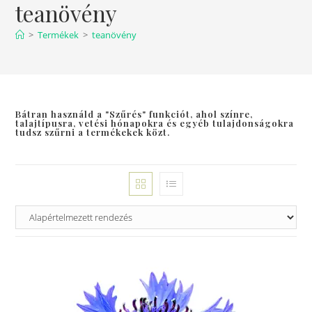
teanövény
>
Termékek
>
teanövény
Bátran használd a "Szűrés" funkciót, ahol színre,
talajtípusra, vetési hónapokra és egyéb tulajdonságokra
tudsz szűrni a termékekek közt.