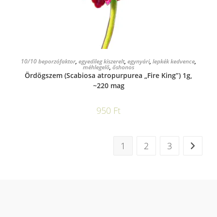
KOSÁRBA TESZEM
10/10 beporzófaktor
,
egyedileg kiszerelt
,
egynyári
,
lepkék kedvence
,
méhlegelő
,
őshonos
Ördögszem (Scabiosa atropurpurea „Fire King”) 1g,
~220 mag
950
Ft
1
2
3