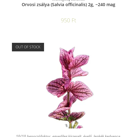
Orvosi zsálya (Salvia officinalis) 2g, ~240 mag
950
Ft
OUT OF STOCK
TOVÁBB OLVASOM
10/10 beporzófaktor
,
egyedileg kiszerelt
,
évelő
,
lepkék kedvence
,