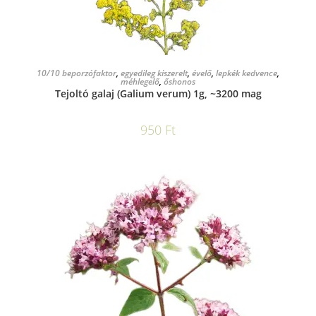
KOSÁRBA TESZEM
10/10 beporzófaktor
,
egyedileg kiszerelt
,
évelő
,
lepkék kedvence
,
méhlegelő
,
őshonos
Tejoltó galaj (Galium verum) 1g, ~3200 mag
950
Ft