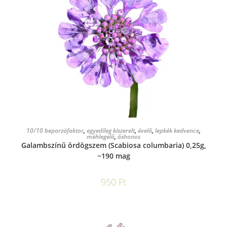
KOSÁRBA TESZEM
10/10 beporzófaktor
,
egyedileg kiszerelt
,
évelő
,
lepkék kedvence
,
méhlegelő
,
őshonos
Galambszínű ördögszem (Scabiosa columbaria) 0,25g,
~190 mag
950
Ft