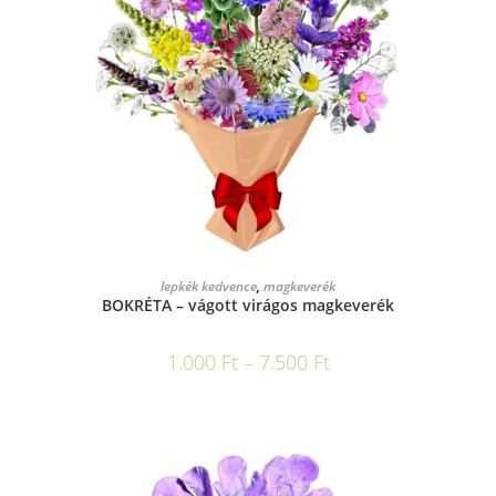
OPCIÓK VÁLASZTÁSA
lepkék kedvence
,
magkeverék
BOKRÉTA – vágott virágos magkeverék
1.000
Ft
–
7.500
Ft