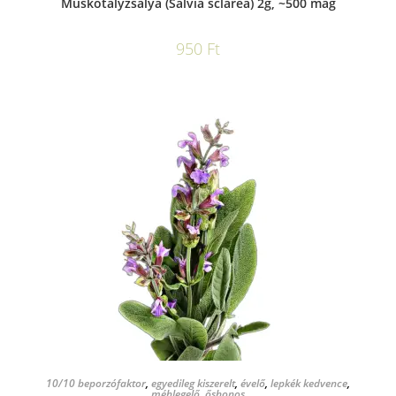
Muskotályzsálya (Salvia sclarea) 2g, ~500 mag
950
Ft
KOSÁRBA TESZEM
10/10 beporzófaktor
,
egyedileg kiszerelt
,
évelő
,
lepkék kedvence
,
méhlegelő
,
őshonos