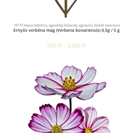
OPCIÓK VÁLASZTÁSA
10/10 beporzófaktor
,
egyedileg kiszerelt
,
egynyári
,
lepkék kedvence
Ernyős verbéna mag (Verbena bonariensis) 0,5g / 5 g
950
Ft
–
3.000
Ft