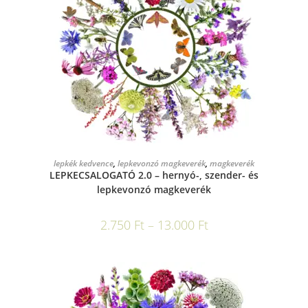
OPCIÓK VÁLASZTÁSA
lepkék kedvence
,
lepkevonzó magkeverék
,
magkeverék
LEPKECSALOGATÓ 2.0 – hernyó-, szender- és
lepkevonzó magkeverék
2.750
Ft
–
13.000
Ft