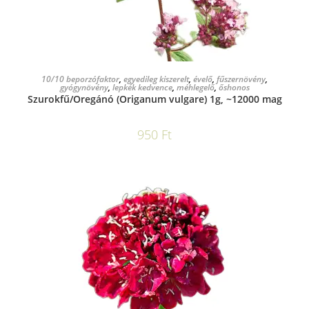
KOSÁRBA TESZEM
10/10 beporzófaktor
,
egyedileg kiszerelt
,
évelő
,
fűszernövény
,
gyógynövény
,
lepkék kedvence
,
méhlegelő
,
őshonos
Szurokfű/Oregánó (Origanum vulgare) 1g, ~12000 mag
950
Ft