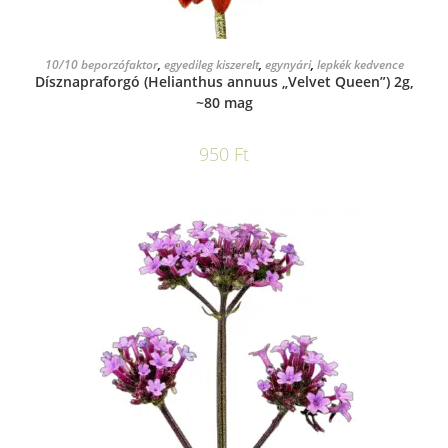
KOSÁRBA TESZEM
10/10 beporzófaktor
,
egyedileg kiszerelt
,
egynyári
,
lepkék kedvence
Dísznapraforgó (Helianthus annuus „Velvet Queen”) 2g,
~80 mag
950
Ft