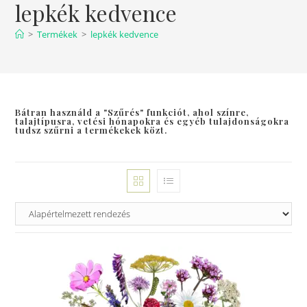
lepkék kedvence
>
Termékek
>
lepkék kedvence
Bátran használd a "Szűrés" funkciót, ahol színre,
talajtípusra, vetési hónapokra és egyéb tulajdonságokra
tudsz szűrni a termékekek közt.