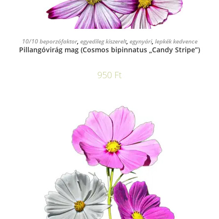
KOSÁRBA TESZEM
10/10 beporzófaktor
,
egyedileg kiszerelt
,
egynyári
,
lepkék kedvence
Pillangóvirág mag (Cosmos bipinnatus „Candy Stripe”)
950
Ft