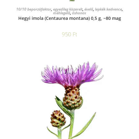
KOSÁRBA TESZEM
10/10 beporzófaktor
,
egyedileg kiszerelt
,
évelő
,
lepkék kedvence
,
méhlegelő
,
őshonos
Hegyi imola (Centaurea montana) 0,5 g, ~80 mag
950
Ft