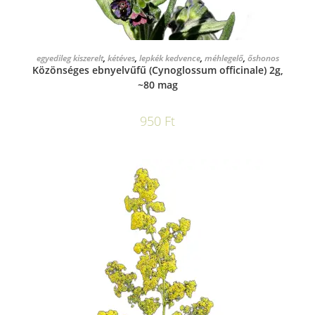
KOSÁRBA TESZEM
egyedileg kiszerelt
,
kétéves
,
lepkék kedvence
,
méhlegelő
,
őshonos
Közönséges ebnyelvűfű (Cynoglossum officinale) 2g,
~80 mag
950
Ft