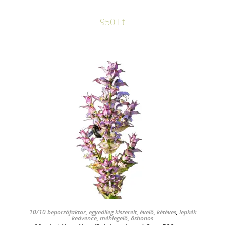
950
Ft
KOSÁRBA TESZEM
10/10 beporzófaktor
,
egyedileg kiszerelt
,
évelő
,
kétéves
,
lepkék
kedvence
,
méhlegelő
,
őshonos