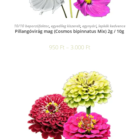
OPCIÓK VÁLASZTÁSA
10/10 beporzófaktor
,
egyedileg kiszerelt
,
egynyári
,
lepkék kedvence
Pillangóvirág mag (Cosmos bipinnatus Mix) 2g / 10g
950
Ft
–
3.000
Ft