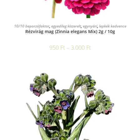
OPCIÓK VÁLASZTÁSA
10/10 beporzófaktor
,
egyedileg kiszerelt
,
egynyári
,
lepkék kedvence
Rézvirág mag (Zinnia elegans Mix) 2g / 10g
950
Ft
–
3.000
Ft