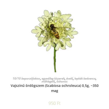
KOSÁRBA TESZEM
10/10 beporzófaktor
,
egyedileg kiszerelt
,
évelő
,
lepkék kedvence
,
méhlegelő
,
őshonos
Vajszínű ördögszem (Scabiosa ochroleuca) 0,5g, ~350
mag
950
Ft