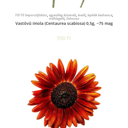
KOSÁRBA TESZEM
10/10 beporzófaktor
,
egyedileg kiszerelt
,
évelő
,
lepkék kedvence
,
méhlegelő
,
őshonos
Vastövű imola (Centaurea scabiosa) 0,5g, ~75 mag
950
Ft