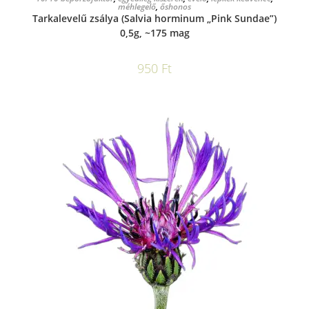
méhlegelő
,
őshonos
Tarkalevelű zsálya (Salvia horminum „Pink Sundae”)
0,5g, ~175 mag
950
Ft