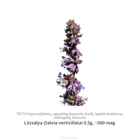
KOSÁRBA TESZEM
10/10 beporzófaktor
,
egyedileg kiszerelt
,
évelő
,
lepkék kedvence
,
méhlegelő
,
őshonos
Lózsálya (Salvia verticillata) 0,5g, ~500 mag
950
Ft