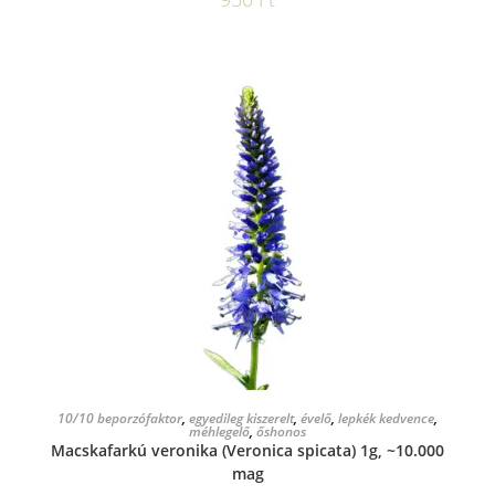
KOSÁRBA TESZEM
10/10 beporzófaktor
,
egyedileg kiszerelt
,
évelő
,
lepkék kedvence
,
méhlegelő
,
őshonos
Macskafarkú veronika (Veronica spicata) 1g, ~10.000
mag