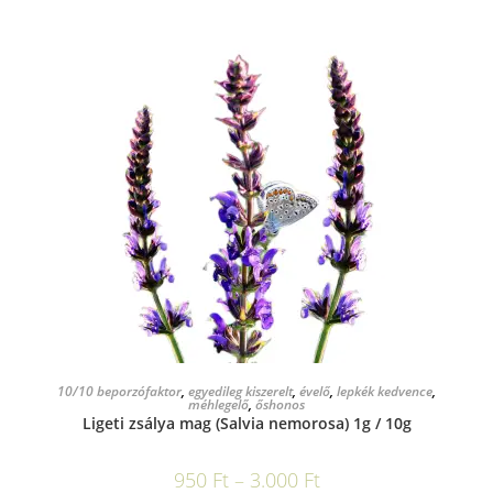
OPCIÓK VÁLASZTÁSA
10/10 beporzófaktor
,
egyedileg kiszerelt
,
évelő
,
lepkék kedvence
,
méhlegelő
,
őshonos
Ligeti zsálya mag (Salvia nemorosa) 1g / 10g
950
Ft
–
3.000
Ft