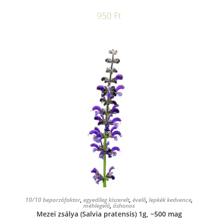
950
Ft
KOSÁRBA TESZEM
10/10 beporzófaktor
,
egyedileg kiszerelt
,
évelő
,
lepkék kedvence
,
méhlegelő
,
őshonos
Mezei zsálya (Salvia pratensis) 1g, ~500 mag