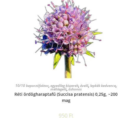
KOSÁRBA TESZEM
10/10 beporzófaktor
,
egyedileg kiszerelt
,
évelő
,
lepkék kedvence
,
méhlegelő
,
őshonos
Réti ördögharaptafű (Succisa pratensis) 0,25g, ~200
mag
950
Ft