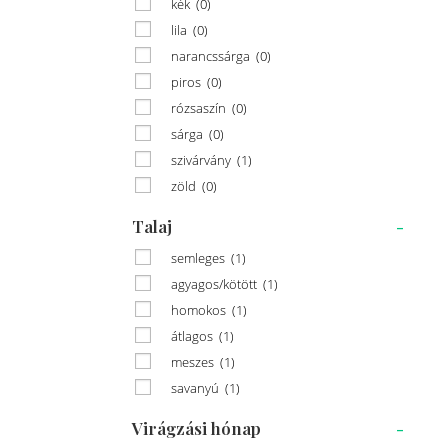
kék
(0)
lila
(0)
narancssárga
(0)
piros
(0)
rózsaszín
(0)
sárga
(0)
szivárvány
(1)
zöld
(0)
Talaj
-
semleges
(1)
agyagos/kötött
(1)
homokos
(1)
átlagos
(1)
meszes
(1)
savanyú
(1)
Virágzási hónap
-