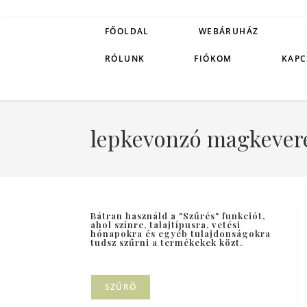
FŐOLDAL
WEBÁRUHÁZ
RÓLUNK
FIÓKOM
KAPC
lepkevonzó magkever
Bátran használd a "Szűrés" funkciót,
ahol színre, talajtípusra, vetési
hónapokra és egyéb tulajdonságokra
tudsz szűrni a termékekek közt.
SZŰRŐ