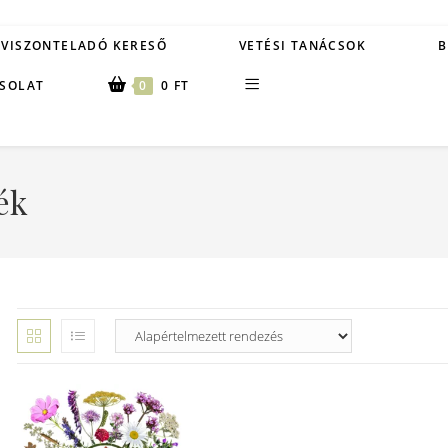
VISZONTELADÓ KERESŐ
VETÉSI TANÁCSOK
B
SOLAT
0
0
FT
ék