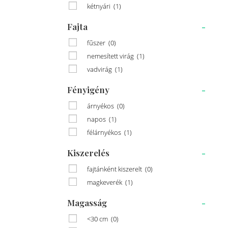
kétnyári
(1)
Fajta
-
fűszer
(0)
nemesített virág
(1)
vadvirág
(1)
Fényigény
-
árnyékos
(0)
napos
(1)
félárnyékos
(1)
Kiszerelés
-
fajtánként kiszerelt
(0)
magkeverék
(1)
Magasság
-
<30 cm
(0)