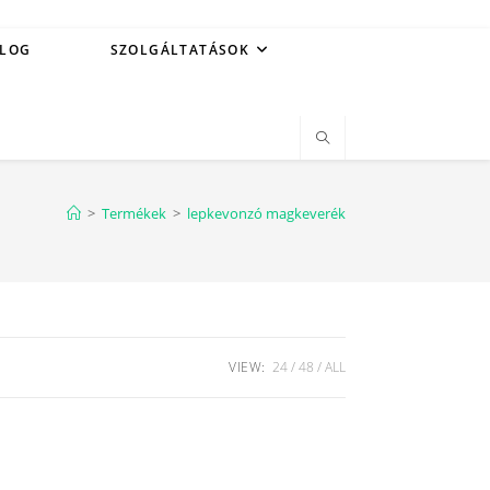
LOG
SZOLGÁLTATÁSOK
>
Termékek
>
lepkevonzó magkeverék
VIEW:
24
48
ALL