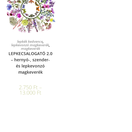
OPCIÓK VÁLASZTÁSA
lepkék kedvence
,
lepkevonzó magkeverék
,
magkeverék
LEPKECSALOGATÓ 2.0
– hernyó-, szender-
és lepkevonzó
magkeverék
2.750
Ft
–
13.000
Ft