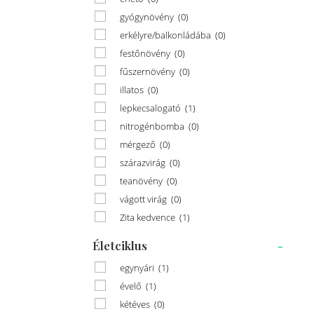
gyógynövény
(0)
erkélyre/balkonládába
(0)
festőnövény
(0)
fűszernövény
(0)
illatos
(0)
lepkecsalogató
(1)
nitrogénbomba
(0)
mérgező
(0)
szárazvirág
(0)
teanövény
(0)
vágott virág
(0)
Zita kedvence
(1)
Életciklus
-
egynyári
(1)
évelő
(1)
kétéves
(0)