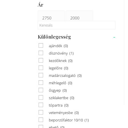
Ár
Különlegesség
-
ajándék
(0)
dísznövény
(1)
kezdőknek
(0)
legelőre
(0)
madárcsalogató
(0)
méhlegelő
(0)
ősgyep
(0)
sziklakertbe
(0)
tópartra
(0)
veteményesbe
(0)
beporzófaktor 10/10
(1)
ehető
(0)