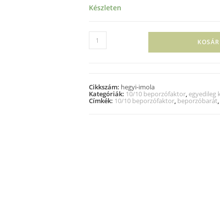
Készleten
KOSÁR
Cikkszám:
hegyi-imola
Kategóriák:
10/10 beporzófaktor
,
egyedileg k
Címkék:
10/10 beporzófaktor
,
beporzóbarát