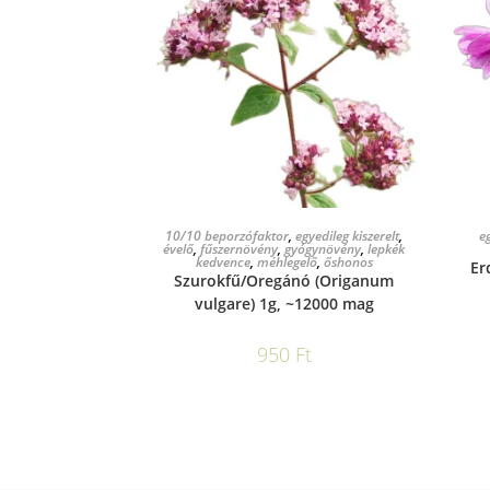
KOSÁRBA TESZEM
10/10 beporzófaktor
,
egyedileg kiszerelt
,
eg
évelő
,
fűszernövény
,
gyógynövény
,
lepkék
kedvence
,
méhlegelő
,
őshonos
Er
Szurokfű/Oregánó (Origanum
vulgare) 1g, ~12000 mag
950
Ft