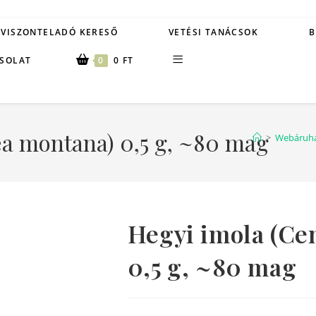
VISZONTELADÓ KERESŐ
VETÉSI TANÁCSOK
B
SOLAT
0
0
FT
ea montana) 0,5 g, ~80 mag
>
Webáruh
Hegyi imola (Ce
0,5 g, ~80 mag