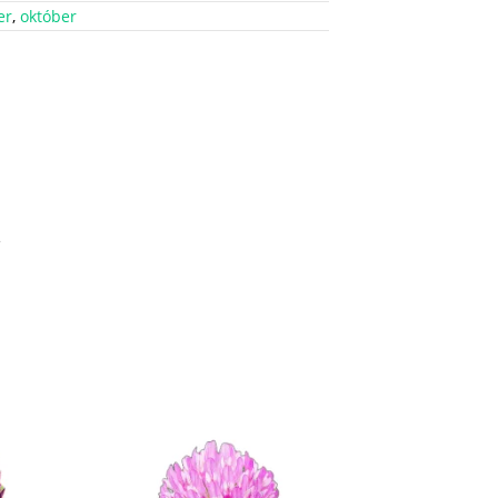
er
,
október
.