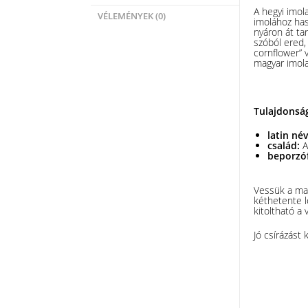
A hegyi imola
VÉLEMÉNYEK (0)
imolához has
nyáron át ta
szóból ered,
cornflower” 
magyar imola
Tulajdonsá
latin né
család:
A
beporzó
Vessük a mag
kéthetente lo
kitoltható a 
Jó csírázást