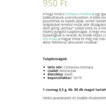
950
Ft
A hegyi imola (
Centaurea montana
) egy ig
találkozhatunk a természetben. A többi i
poszméhek és lepkék járják, remek nektárt
virágzásával remekül mutat akár díszágyáso
ókori görög „kentaur” szóból ered, és a mit
növény gyógyító tulajdonságait. A hegyi imo
búzavirágnak is nevezik. Az imolák népes cs
réti imola
, a magyar imola és még sok más 
akkor feltétlenül ültessetek imolákat!
Tulajdonságok:
latin név:
Centaurea montana
család:
Asteraceae
életciklus
: évelő
beporzófaktor:
10/10
1 csomag 0,5 g, kb. 80 db magot tarta
Vetési javaslatokért és további részletekért