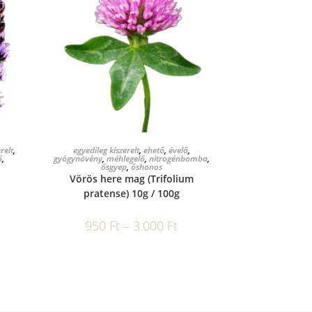
OPCIÓK VÁLASZTÁSA
relt
,
egyedileg kiszerelt
,
ehető
,
évelő
,
ő
,
gyógynövény
,
méhlegelő
,
nitrogénbomba
,
ősgyep
,
őshonos
Vörös here mag (Trifolium
pratense) 10g / 100g
950
Ft
–
3.000
Ft