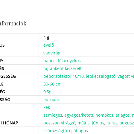
információk
4 g
US
évelő
vadvirág
NY
napos
,
félárnyékos
ÉS
fajtánként kiszerelt
GESSÉG
beporzófaktor 10/10
,
lepkecsalogató
,
vágott v
ÁG
30-60 cm
ÉG
0,5g
SSÁG
európai
kék
semleges
,
agyagos/kötött
,
homokos
,
átlagos
,
SI HÓNAP
hosszan virágzó
,
május
,
június
,
július
,
augusz
szárazságtűrő
,
átlagos