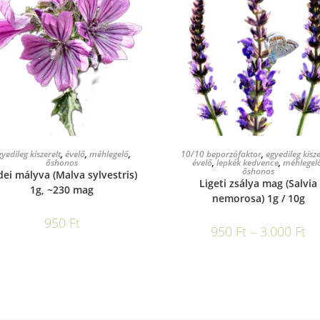
KOSÁRBA TESZEM
OPCIÓK VÁLASZTÁSA
yedileg kiszerelt
,
évelő
,
méhlegelő
,
10/10 beporzófaktor
,
egyedileg kisze
őshonos
évelő
,
lepkék kedvence
,
méhlegel
őshonos
dei mályva (Malva sylvestris)
Ligeti zsálya mag (Salvia
1g, ~230 mag
nemorosa) 1g / 10g
950
Ft
950
Ft
–
3.000
Ft