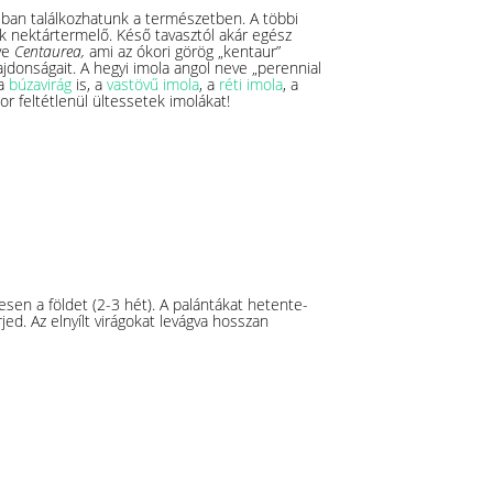
taiban találkozhatunk a természetben. A többi
 nektártermelő. Késő tavasztól akár egész
eve
Centaurea,
ami az ókori görög „kentaur”
ajdonságait. A hegyi imola angol neve „perennial
 a
búzavirág
is, a
vastövű imola
, a
réti imola
, a
 feltétlenül ültessetek imolákat!
sen a földet (2-3 hét). A palántákat hetente-
jed. Az elnyílt virágokat levágva hosszan