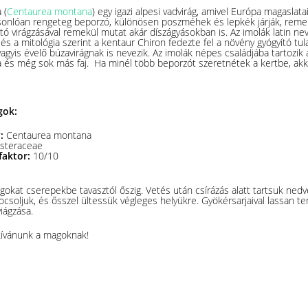
 (
Centaurea montana
) egy igazi alpesi vadvirág, amivel Európa magasla
onlóan rengeteg beporzó, különösen poszméhek és lepkék járják, remek
rtó virágzásával remekül mutat akár díszágyásokban is. Az imolák latin n
 és a mitológia szerint a kentaur Chiron fedezte fel a növény gyógyító tul
vagyis évelő búzavirágnak is nevezik. Az imolák népes családjába tartozik
 és még sok más faj. Ha minél több beporzót szeretnétek a kertbe, akkor
gok:
v:
Centaurea montana
steraceae
faktor:
10/10
okat cserepekbe tavasztól őszig. Vetés után csírázás alatt tartsuk nedve
csoljuk, és ősszel ültessük végleges helyükre. Gyökérsarjaival lassan ter
viágzása.
 kívánunk a magoknak!