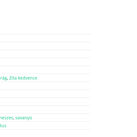
irág
,
Zita kedvence
meszes
,
savanyú
tus