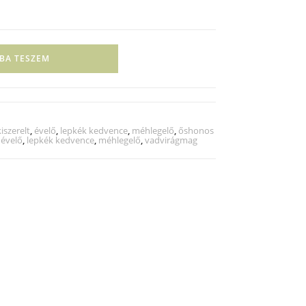
BA TESZEM
iszerelt
,
évelő
,
lepkék kedvence
,
méhlegelő
,
őshonos
,
évelő
,
lepkék kedvence
,
méhlegelő
,
vadvirágmag