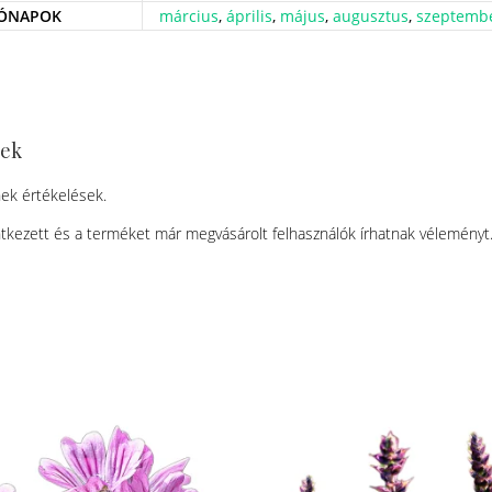
HÓNAPOK
március
,
április
,
május
,
augusztus
,
szeptemb
sek
ek értékelések.
tkezett és a terméket már megvásárolt felhasználók írhatnak véleményt