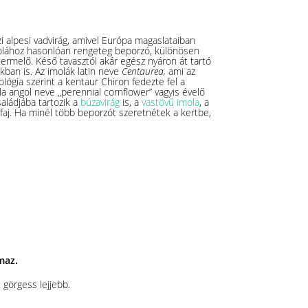
azi alpesi vadvirág, amivel Európa magaslataiban
molához hasonlóan rengeteg beporzó, különösen
ermelő. Késő tavasztól akár egész nyáron át tartó
kban is. Az imolák latin neve
Centaurea,
ami az
ológia szerint a kentaur Chiron fedezte fel a
la angol neve „perennial cornflower” vagyis évelő
aládjába tartozik a
búzavirág
is, a
vastövű imola
, a
faj. Ha minél több beporzót szeretnétek a kertbe,
lmaz.
 görgess lejjebb.