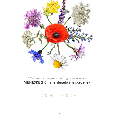
OPCIÓK VÁLASZTÁSA
10 őshonos magyar vadvirág
,
magkeverék
MÉHESKE 2.0 – méhlegelő magkeverék
2.000
Ft
–
13.000
Ft