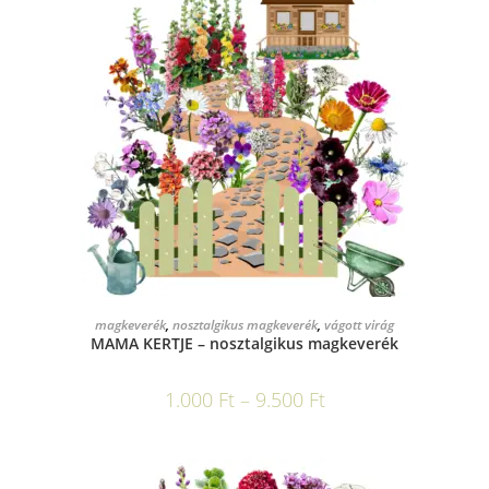
OPCIÓK VÁLASZTÁSA
magkeverék
,
nosztalgikus magkeverék
,
vágott virág
MAMA KERTJE – nosztalgikus magkeverék
1.000
Ft
–
9.500
Ft