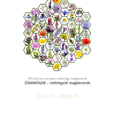
OPCIÓK VÁLASZTÁSA
60 őshonos európai vadvirág
,
magkeverék
ZÜMMÖGDE – méhlegelő magkeverék
3.250
Ft
–
20.500
Ft