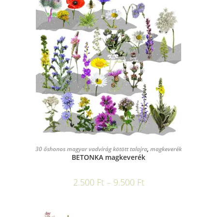
OPCIÓK VÁLASZTÁSA
30 őshonos magyar vadvirág kötött talajra
,
magkeverék
BETONKA magkeverék
2.500
Ft
–
9.500
Ft