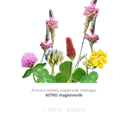
OPCIÓK VÁLASZTÁSA
fű közé is vethető
,
magkeverék
,
zöldtrágya
NITRO magkeverék
1.750
Ft
–
8.000
Ft