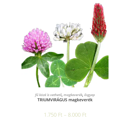
OPCIÓK VÁLASZTÁSA
fű közé is vethető
,
magkeverék
,
ősgyep
TRIUMVIRÁGUS magkeverék
1.750
Ft
–
8.000
Ft