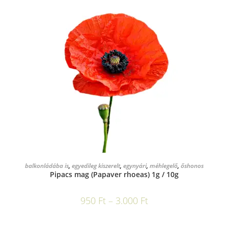
OPCIÓK VÁLASZTÁSA
balkonládába is
,
egyedileg kiszerelt
,
egynyári
,
méhlegelő
,
őshonos
Pipacs mag (Papaver rhoeas) 1g / 10g
950
Ft
–
3.000
Ft