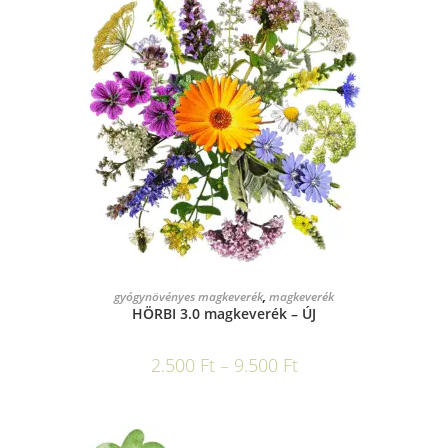
OPCIÓK VÁLASZTÁSA
gyógynövényes magkeverék
,
magkeverék
HÖRBI 3.0 magkeverék – ÚJ
2.500
Ft
–
9.500
Ft