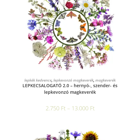
OPCIÓK VÁLASZTÁSA
lepkék kedvence
,
lepkevonzó magkeverék
,
magkeverék
LEPKECSALOGATÓ 2.0 – hernyó-, szender- és
lepkevonzó magkeverék
2.750
Ft
–
13.000
Ft