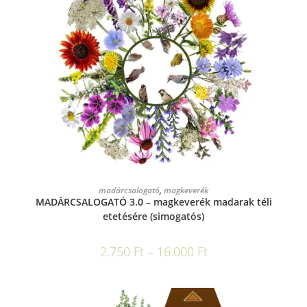
OPCIÓK VÁLASZTÁSA
madárcsalogató
,
magkeverék
MADÁRCSALOGATÓ 3.0 – magkeverék madarak téli
etetésére (simogatós)
2.750
Ft
–
16.000
Ft