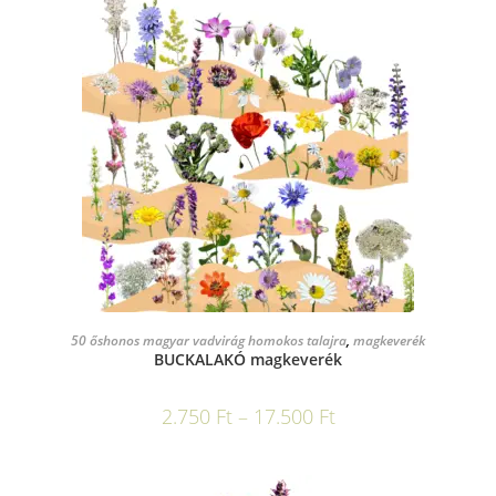
OPCIÓK VÁLASZTÁSA
50 őshonos magyar vadvirág homokos talajra
,
magkeverék
BUCKALAKÓ magkeverék
2.750
Ft
–
17.500
Ft