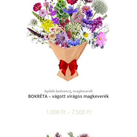
OPCIÓK VÁLASZTÁSA
lepkék kedvence
,
magkeverék
BOKRÉTA – vágott virágos magkeverék
1.000
Ft
–
7.500
Ft