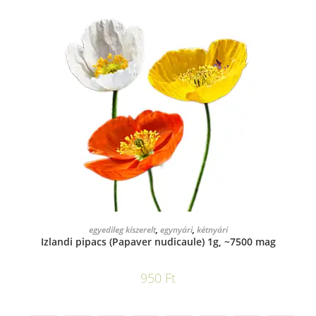
KOSÁRBA TESZEM
egyedileg kiszerelt
,
egynyári
,
kétnyári
Izlandi pipacs (Papaver nudicaule) 1g, ~7500 mag
950
Ft