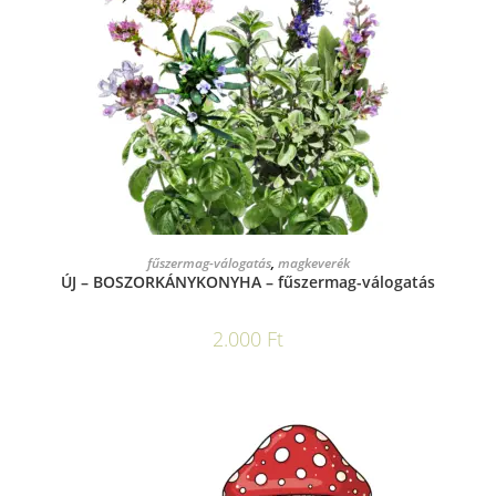
KOSÁRBA TESZEM
fűszermag-válogatás
,
magkeverék
ÚJ – BOSZORKÁNYKONYHA – fűszermag-válogatás
2.000
Ft