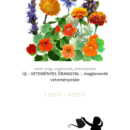
OPCIÓK VÁLASZTÁSA
ehető virág
,
magkeverék
,
veteményesbe
ÚJ – VETEMÉNYES ŐRANGYAL – magkeverék
veteményesbe
1.500
Ft
–
4.500
Ft