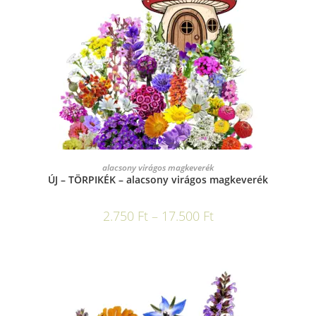
OPCIÓK VÁLASZTÁSA
alacsony virágos magkeverék
ÚJ – TÖRPIKÉK – alacsony virágos magkeverék
2.750
Ft
–
17.500
Ft