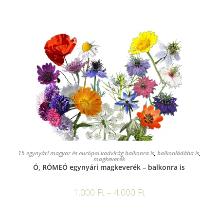
OPCIÓK VÁLASZTÁSA
15 egynyári magyar és európai vadvirág balkonra is
,
balkonládába is
,
magkeverék
Ó, RÓMEÓ egynyári magkeverék – balkonra is
1.000
Ft
–
4.000
Ft