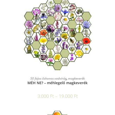
OPCIÓK VÁLASZTÁSA
50 fajos őshonos vadvirág
,
magkeverék
MÉH NE? – méhlegelő magkeverék
3.000
Ft
–
19.000
Ft