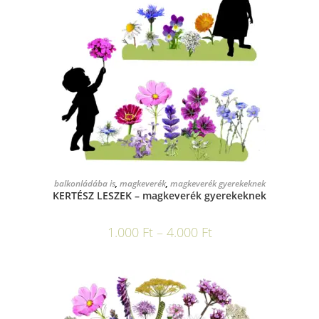
OPCIÓK VÁLASZTÁSA
balkonládába is
,
magkeverék
,
magkeverék gyerekeknek
KERTÉSZ LESZEK – magkeverék gyerekeknek
1.000
Ft
–
4.000
Ft