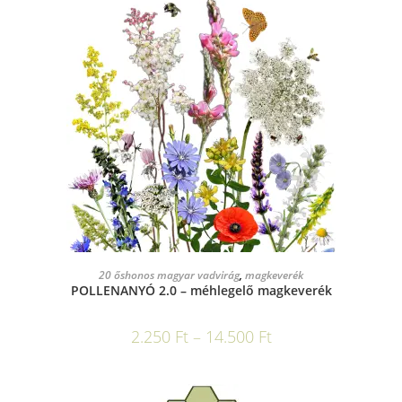
OPCIÓK VÁLASZTÁSA
20 őshonos magyar vadvirág
,
magkeverék
POLLENANYÓ 2.0 – méhlegelő magkeverék
2.250
Ft
–
14.500
Ft