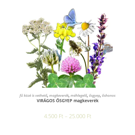
OPCIÓK VÁLASZTÁSA
fű közé is vethető
,
magkeverék
,
méhlegelő
,
ősgyep
,
őshonos
VIRÁGOS ŐSGYEP magkeverék
4.500
Ft
–
25.000
Ft