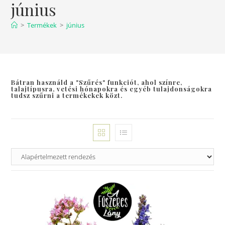
június
>
Termékek
>
június
Bátran használd a "Szűrés" funkciót, ahol színre,
talajtípusra, vetési hónapokra és egyéb tulajdonságokra
tudsz szűrni a termékekek közt.