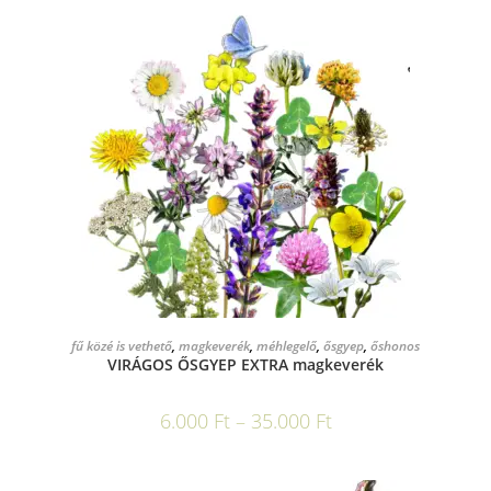
OPCIÓK VÁLASZTÁSA
fű közé is vethető
,
magkeverék
,
méhlegelő
,
ősgyep
,
őshonos
VIRÁGOS ŐSGYEP EXTRA magkeverék
6.000
Ft
–
35.000
Ft