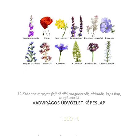
KOSÁRBA TESZEM
12 őshonos magyar fajból álló magkeverék
,
ajándék
,
képeslap
,
magkeverék
VADVIRÁGOS ÜDVÖZLET KÉPESLAP
1.000
Ft