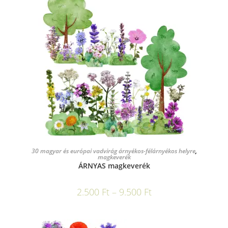
OPCIÓK VÁLASZTÁSA
30 magyar és európai vadvirág árnyékos-félárnyékos helyre
,
magkeverék
ÁRNYAS magkeverék
2.500
Ft
–
9.500
Ft