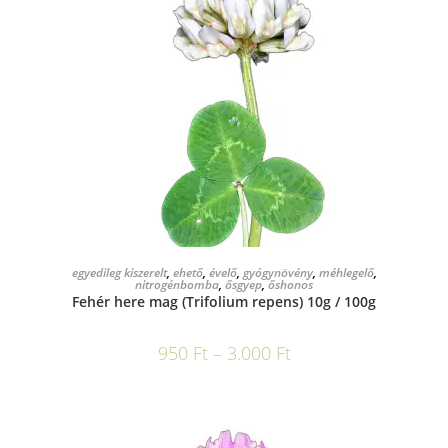
OPCIÓK VÁLASZTÁSA
egyedileg kiszerelt
,
ehető
,
évelő
,
gyógynövény
,
méhlegelő
,
nitrogénbomba
,
ősgyep
,
őshonos
Fehér here mag (Trifolium repens) 10g / 100g
950
Ft
–
3.000
Ft