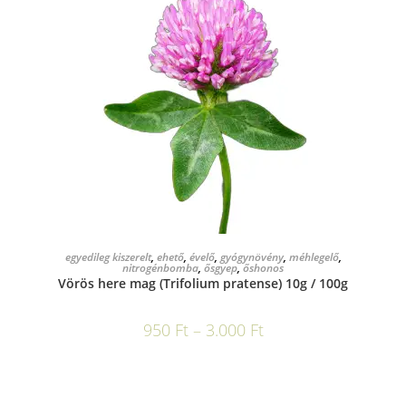
OPCIÓK VÁLASZTÁSA
egyedileg kiszerelt
,
ehető
,
évelő
,
gyógynövény
,
méhlegelő
,
nitrogénbomba
,
ősgyep
,
őshonos
Vörös here mag (Trifolium pratense) 10g / 100g
950
Ft
–
3.000
Ft