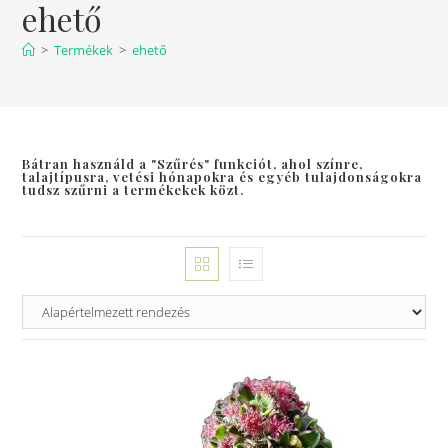
ehető
>
Termékek
>
ehető
Bátran használd a "Szűrés" funkciót, ahol színre,
talajtípusra, vetési hónapokra és egyéb tulajdonságokra
tudsz szűrni a termékekek közt.