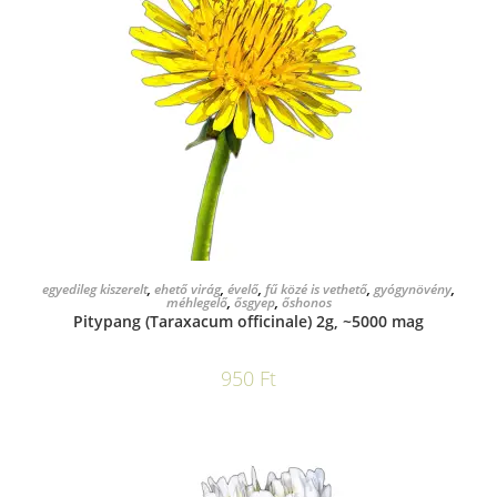
KOSÁRBA TESZEM
egyedileg kiszerelt
,
ehető virág
,
évelő
,
fű közé is vethető
,
gyógynövény
,
méhlegelő
,
ősgyep
,
őshonos
Pitypang (Taraxacum officinale) 2g, ~5000 mag
950
Ft