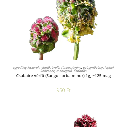
KOSÁRBA TESZEM
egyedileg kiszerelt
,
ehető
,
évelő
,
fűszernövény
,
gyógynövény
,
lepkék
kedvence
,
méhlegelő
,
őshonos
Csabaíre vérfű (Sanguisorba minor) 1g, ~125 mag
950
Ft