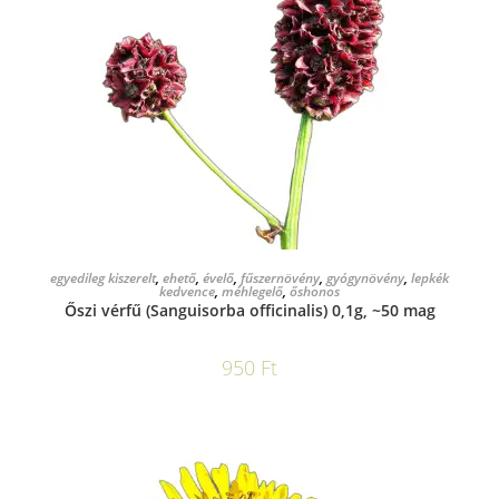
KOSÁRBA TESZEM
egyedileg kiszerelt
,
ehető
,
évelő
,
fűszernövény
,
gyógynövény
,
lepkék
kedvence
,
méhlegelő
,
őshonos
Őszi vérfű (Sanguisorba officinalis) 0,1g, ~50 mag
950
Ft