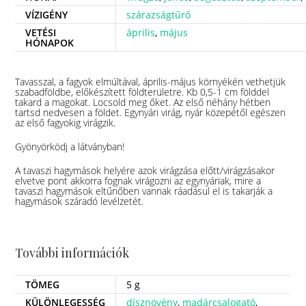
VÍZIGÉNY
szárazságtűrő
VETÉSI
április
,
május
HÓNAPOK
Tavasszal, a fagyok elmúltával, április-május környékén vethetjük
szabadföldbe, előkészített földterületre. Kb 0,5-1 cm földdel
takard a magokat. Locsold meg őket. Az első néhány hétben
tartsd nedvesen a földet. Egynyári virág, nyár közepétől egészen
az első fagyokig virágzik.
Gyönyörködj a látványban!
A tavaszi hagymások helyére azok virágzása előtt/virágzásakor
elvetve pont akkorra fognak virágozni az egynyáriak, mire a
tavaszi hagymások eltűnőben vannak ráadásul el is takarják a
hagymások száradó levélzetét.
További információk
TÖMEG
5 g
KÜLÖNLEGESSÉG
dísznövény
,
madárcsalogató
,