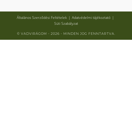
Általános Szerződési Feltételek
Adatvédelmi tájékoztató
Süti Szabályzat
© VADVIRÁGOM - 2026 - MINDEN JOG FENNTARTVA.