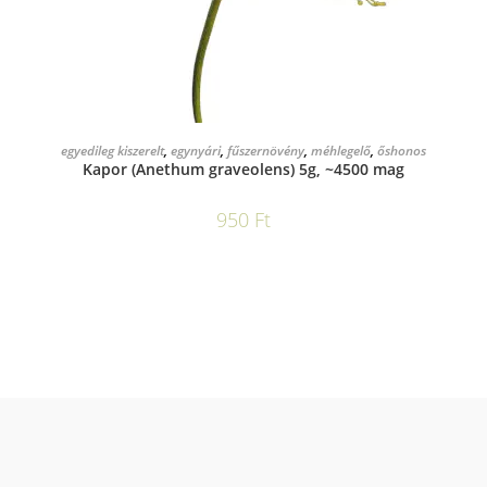
KOSÁRBA TESZEM
egyedileg kiszerelt
,
egynyári
,
fűszernövény
,
méhlegelő
,
őshonos
Kapor (Anethum graveolens) 5g, ~4500 mag
950
Ft