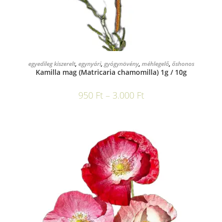
OPCIÓK VÁLASZTÁSA
egyedileg kiszerelt
,
egynyári
,
gyógynövény
,
méhlegelő
,
őshonos
Kamilla mag (Matricaria chamomilla) 1g / 10g
950
Ft
–
3.000
Ft