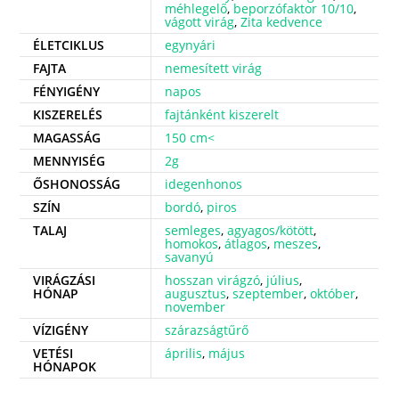
méhlegelő
,
beporzófaktor 10/10
,
vágott virág
,
Zita kedvence
ÉLETCIKLUS
egynyári
FAJTA
nemesített virág
FÉNYIGÉNY
napos
KISZERELÉS
fajtánként kiszerelt
MAGASSÁG
150 cm<
MENNYISÉG
2g
ŐSHONOSSÁG
idegenhonos
SZÍN
bordó
,
piros
TALAJ
semleges
,
agyagos/kötött
,
homokos
,
átlagos
,
meszes
,
savanyú
VIRÁGZÁSI
hosszan virágzó
,
július
,
HÓNAP
augusztus
,
szeptember
,
október
,
november
VÍZIGÉNY
szárazságtűrő
VETÉSI
április
,
május
HÓNAPOK