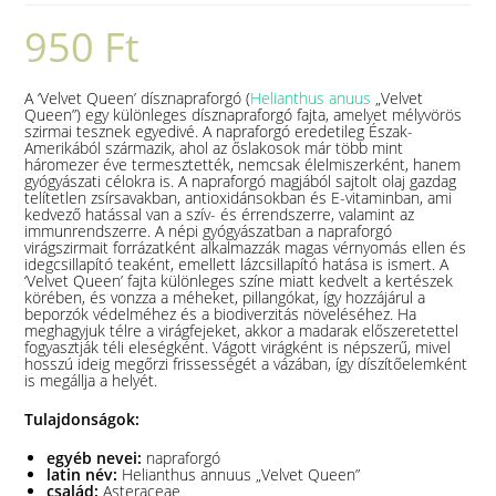
950
Ft
A ‘Velvet Queen’ dísznapraforgó (
Helianthus anuus
„Velvet
Queen”) egy különleges dísznapraforgó fajta, amelyet mélyvörös
szirmai tesznek egyedivé.
A napraforgó eredetileg Észak-
Amerikából származik, ahol az őslakosok már több mint
háromezer éve termesztették, nemcsak élelmiszerként, hanem
gyógyászati célokra is.
​
A napraforgó magjából sajtolt olaj gazdag
telítetlen zsírsavakban, antioxidánsokban és E-vitaminban, ami
kedvező hatással van a szív- és érrendszerre, valamint az
immunrendszerre.
A népi gyógyászatban a napraforgó
virágszirmait forrázatként alkalmazzák magas vérnyomás ellen és
idegcsillapító teaként, emellett lázcsillapító hatása is ismert.
A
‘Velvet Queen’ fajta különleges színe miatt kedvelt a kertészek
körében, és vonzza a méheket, pillangókat, így hozzájárul a
beporzók védelméhez és a biodiverzitás növeléséhez.
Ha
meghagyjuk télre a virágfejeket, akkor a madarak előszeretettel
fogyasztják téli eleségként.
Vágott virágként is népszerű, mivel
hosszú ideig megőrzi frissességét a vázában, így díszítőelemként
is megállja a helyét.
Tulajdonságok:
egyéb nevei:
napraforgó
latin név:
Helianthus annuus „Velvet Queen”
család:
Asteraceae