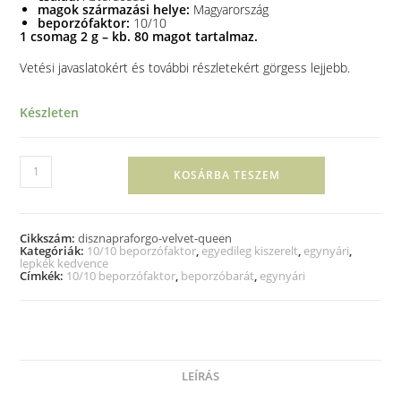
magok származási helye:
Magyarország
beporzófaktor:
10/10
1 csomag 2 g – kb. 80 magot tartalmaz.
Vetési javaslatokért és további részletekért görgess lejjebb.
Készleten
KOSÁRBA TESZEM
Cikkszám:
disznapraforgo-velvet-queen
Kategóriák:
10/10 beporzófaktor
,
egyedileg kiszerelt
,
egynyári
,
lepkék kedvence
Címkék:
10/10 beporzófaktor
,
beporzóbarát
,
egynyári
LEÍRÁS