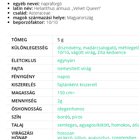
egyéb nevei:
napraforgó
latin név:
Helianthus annuus „Velvet Queen”
család:
Asteraceae
magok származási helye:
Magyarország
beporzófaktor:
10/10
TÖMEG
5 g
KÜLÖNLEGESSÉG
dísznövény
,
madárcsalogató
,
méhlegel
10/10
,
vágott virág
,
Zita kedvence
ÉLETCIKLUS
egynyári
FAJTA
nemesített virág
FÉNYIGÉNY
napos
KISZERELÉS
fajtánként kiszerelt
MAGASSÁG
150 cm<
MENNYISÉG
2g
ŐSHONOSSÁG
idegenhonos
SZÍN
bordó
,
piros
TALAJ
semleges
,
agyagos/kötött
,
homokos
,
átl
VIRÁGZÁSI
hosszan
HÓNAP
virágzó
,
július
,
augusztus
,
szeptember
,