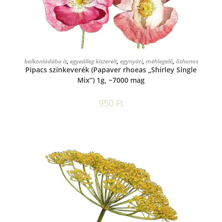
KOSÁRBA TESZEM
balkonládába is
,
egyedileg kiszerelt
,
egynyári
,
méhlegelő
,
őshonos
Pipacs színkeverék (Papaver rhoeas „Shirley Single
Mix”) 1g, ~7000 mag
950
Ft