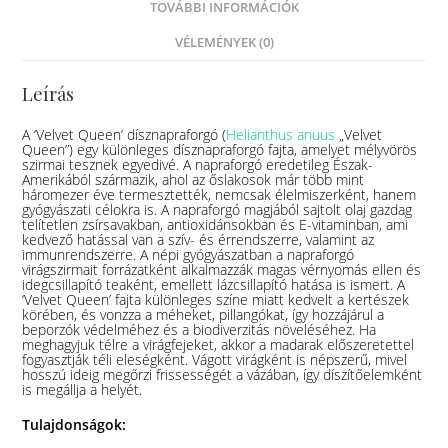
TOVÁBBI INFORMÁCIÓK
VÉLEMÉNYEK (0)
Leírás
A ‘Velvet Queen’ dísznapraforgó (
Helianthus anuus
„Velvet
Queen”) egy különleges dísznapraforgó fajta, amelyet mélyvörös
szirmai tesznek egyedivé.
A napraforgó eredetileg Észak-
Amerikából származik, ahol az őslakosok már több mint
háromezer éve termesztették, nemcsak élelmiszerként, hanem
gyógyászati célokra is.
​
A napraforgó magjából sajtolt olaj gazdag
telítetlen zsírsavakban, antioxidánsokban és E-vitaminban, ami
kedvező hatással van a szív- és érrendszerre, valamint az
immunrendszerre.
A népi gyógyászatban a napraforgó
virágszirmait forrázatként alkalmazzák magas vérnyomás ellen és
idegcsillapító teaként, emellett lázcsillapító hatása is ismert.
A
‘Velvet Queen’ fajta különleges színe miatt kedvelt a kertészek
körében, és vonzza a méheket, pillangókat, így hozzájárul a
beporzók védelméhez és a biodiverzitás növeléséhez.
Ha
meghagyjuk télre a virágfejeket, akkor a madarak előszeretettel
fogyasztják téli eleségként.
Vágott virágként is népszerű, mivel
hosszú ideig megőrzi frissességét a vázában, így díszítőelemként
is megállja a helyét.
Tulajdonságok: