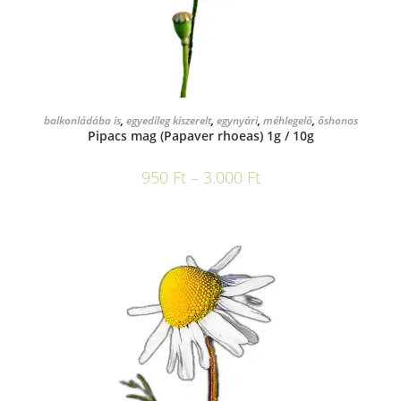
OPCIÓK VÁLASZTÁSA
balkonládába is
,
egyedileg kiszerelt
,
egynyári
,
méhlegelő
,
őshonos
Pipacs mag (Papaver rhoeas) 1g / 10g
950
Ft
–
3.000
Ft