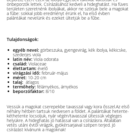
önbeporzók lettek. Csírázásához kedveli a hideghatást. Ha füves
területen szeretnénk ibolyákat, akkor ne szórjuk bele a magokat
a fűbe: sokkal jobb eredményt érünk el, ha első évben
palántákat nevelünk és ezeket ültetjük be a fűbe.
Tulajdonságok:
egyéb nevei:
görbeszuka, gyengevirág, kék ibolya, kékicske,
szederjes viola
latin név:
Viola odorata
család:
Violaceae
élettartam:
évelő
virágzási idő:
február-május
méret:
10-20 cm
talaj:
átlagos
termőhely:
félárnyékos, árnyékos
beporzófaktor:
8/10
Vessük a magokat cserepekbe tavasszal vagy kora ősszel.Az első
néhány hétben tartsuk nedvesen a földet. A palántákat hetente-
kéthetente locsoljuk, nyár végén/tavasszal ültessük végleges
helyükre. A hideghatás jó hatással van a csírázásra. Általában
vetés utáni évtől virágzik, gyökérsarjaival szépen terjed. Jó
csírázást kívánunk a magoknak!