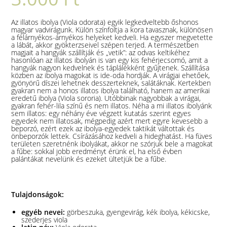
Az illatos ibolya (Viola odorata) egyik legkedveltebb őshonos
magyar vadvirágunk. Külön színfoltja a kora tavasznak, különösen
a félárnyékos-árnyékos helyeket kedveli. Ha egyszer megvetette
a lábát, akkor gyökterzseivel szépen terjed. A természetben
magjait a hangyák szállítják és „vetik”: az odvas keltikéhez
hasonlóan az illatos ibolyán is van egy kis fehérjecsomó, amit a
hangyák nagyon kedvelnek és táplálékként gyűjtenek. Szállítása
közben az ibolya magokat is ide-oda hordják. A virágjai ehetőek,
gyönyörű díszei lehetnek desszerteknek, salátáknak. Kertekben
gyakran nem a honos illatos ibolya található, hanem az amerikai
eredetű ibolya (Viola sororia). Utóbbinak nagyobbak a virágai,
gyakran fehér-lila színű és nem illatos. Néha a mi illatos ibolyánk
sem illatos: egy néhány éve végzett kutatás szerint egyes
egyedek nem illatosak, mégpedig azért mert egyre kevesebb a
beporzó, ezért ezek az ibolya-egyedek taktikát váltottak és
önbeporzók lettek. Csírázásához kedveli a hideghatást. Ha füves
területen szeretnénk ibolyákat, akkor ne szórjuk bele a magokat
a fűbe: sokkal jobb eredményt érünk el, ha első évben
palántákat nevelünk és ezeket ültetjük be a fűbe.
Tulajdonságok:
egyéb nevei:
görbeszuka, gyengevirág, kék ibolya, kékicske,
szederjes viola