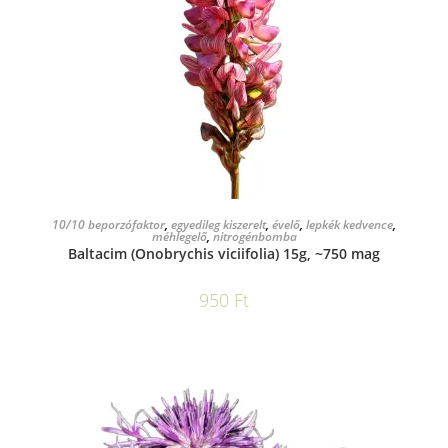
KOSÁRBA TESZEM
10/10 beporzófaktor
,
egyedileg kiszerelt
,
évelő
,
lepkék kedvence
,
méhlegelő
,
nitrogénbomba
Baltacim (Onobrychis viciifolia) 15g, ~750 mag
950
Ft