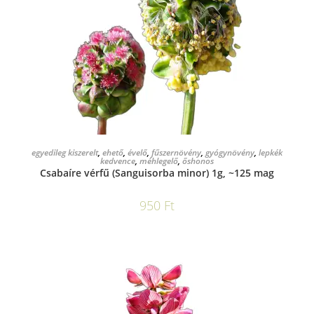
KOSÁRBA TESZEM
egyedileg kiszerelt
,
ehető
,
évelő
,
fűszernövény
,
gyógynövény
,
lepkék
kedvence
,
méhlegelő
,
őshonos
Csabaíre vérfű (Sanguisorba minor) 1g, ~125 mag
950
Ft