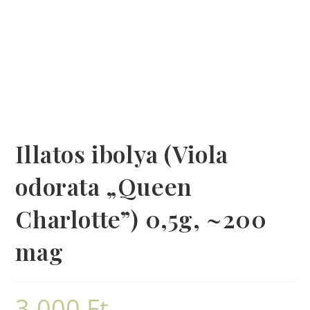
Illatos ibolya (Viola
odorata „Queen
Charlotte”) 0,5g, ~200
mag
3.000
Ft