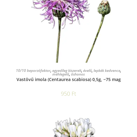
KOSÁRBA TESZEM
10/10 beporzófaktor
,
egyedileg kiszerelt
,
évelő
,
lepkék kedvence
,
méhlegelő
,
őshonos
Vastövű imola (Centaurea scabiosa) 0,5g, ~75 mag
950
Ft