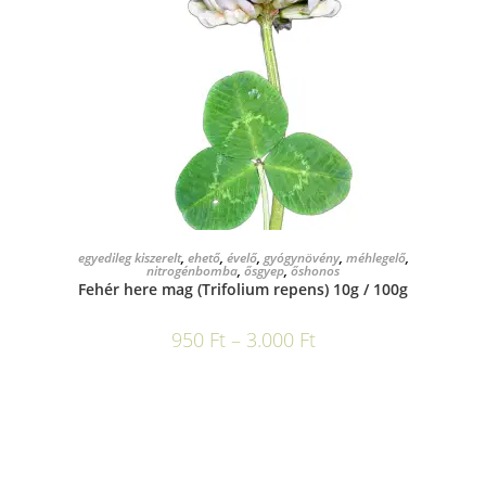
OPCIÓK VÁLASZTÁSA
egyedileg kiszerelt
,
ehető
,
évelő
,
gyógynövény
,
méhlegelő
,
nitrogénbomba
,
ősgyep
,
őshonos
Fehér here mag (Trifolium repens) 10g / 100g
950
Ft
–
3.000
Ft