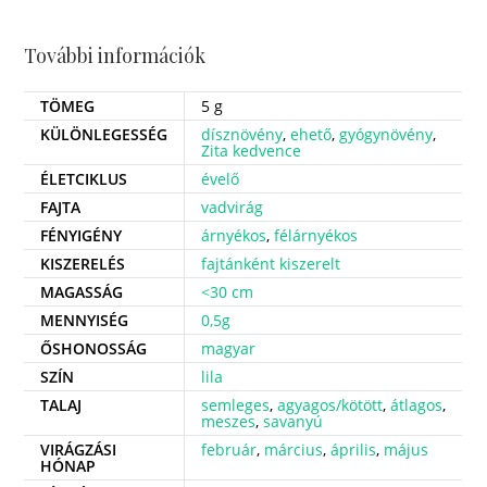
További információk
TÖMEG
5 g
KÜLÖNLEGESSÉG
dísznövény
,
ehető
,
gyógynövény
,
Zita kedvence
ÉLETCIKLUS
évelő
FAJTA
vadvirág
FÉNYIGÉNY
árnyékos
,
félárnyékos
KISZERELÉS
fajtánként kiszerelt
MAGASSÁG
<30 cm
MENNYISÉG
0,5g
ŐSHONOSSÁG
magyar
SZÍN
lila
TALAJ
semleges
,
agyagos/kötött
,
átlagos
,
meszes
,
savanyú
VIRÁGZÁSI
február
,
március
,
április
,
május
HÓNAP