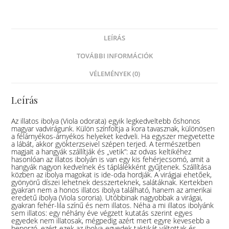
LEÍRÁS
TOVÁBBI INFORMÁCIÓK
VÉLEMÉNYEK (0)
Leírás
Az illatos ibolya (Viola odorata) egyik legkedveltebb őshonos
magyar vadvirágunk. Külön színfoltja a kora tavasznak, különösen
a félárnyékos-árnyékos helyeket kedveli. Ha egyszer megvetette
a lábát, akkor gyökterzseivel szépen terjed. A természetben
magjait a hangyák szállítják és „vetik”: az odvas keltikéhez
hasonlóan az illatos ibolyán is van egy kis fehérjecsomó, amit a
hangyák nagyon kedvelnek és táplálékként gyűjtenek. Szállítása
közben az ibolya magokat is ide-oda hordják. A virágjai ehetőek,
gyönyörű díszei lehetnek desszerteknek, salátáknak. Kertekben
gyakran nem a honos illatos ibolya található, hanem az amerikai
eredetű ibolya (Viola sororia). Utóbbinak nagyobbak a virágai,
gyakran fehér-lila színű és nem illatos. Néha a mi illatos ibolyánk
sem illatos: egy néhány éve végzett kutatás szerint egyes
egyedek nem illatosak, mégpedig azért mert egyre kevesebb a
beporzó, ezért ezek az ibolya-egyedek taktikát váltottak és