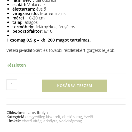
latin név:
Viola odorata
család:
Violaceae
élettartam:
évelő
virágzási idő:
február-május
méret:
10-20 cm
talaj:
átlagos
termőhely:
félárnyékos, árnyékos
beporzófaktor:
8/10
1 csomag 0,5 g – kb. 200 magot tartalmaz.
Vetési javaslatokért és további részletekért görgess lejjebb.
Készleten
KOSÁRBA TESZEM
Cikkszám:
illatos-ibolya
Kategóriák:
egyedileg kiszerelt
,
ehető virág
,
évelő
Címkék:
ehető virág
,
erkélyre
,
vadvirágmag