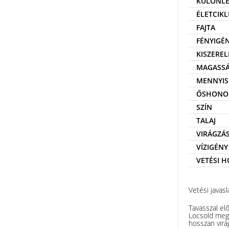
KÜLÖNLE
ÉLETCIKL
FAJTA
FÉNYIGÉ
KISZEREL
MAGASS
MENNYIS
ŐSHONO
SZÍN
TALAJ
VIRÁGZÁ
VÍZIGÉNY
VETÉSI 
Vetési javasl
Tavasszal el
Locsold meg 
hosszan virá