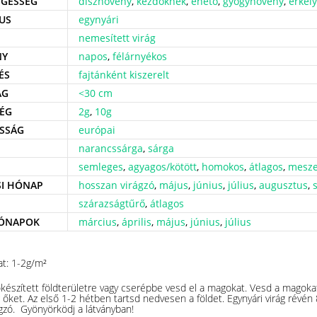
GESSÉG
dísznövény
,
kezdőknek
,
ehető
,
gyógynövény
,
erkél
US
egynyári
nemesített virág
NY
napos
,
félárnyékos
ÉS
fajtánként kiszerelt
ÁG
<30 cm
ÉG
2g
,
10g
SSÁG
európai
narancssárga
,
sárga
semleges
,
agyagos/kötött
,
homokos
,
átlagos
,
mesz
SI HÓNAP
hosszan virágzó
,
május
,
június
,
július
,
augusztus
,
szárazságtűrő
,
átlagos
HÓNAPOK
március
,
április
,
május
,
június
,
július
at: 1-2g/m²
őkészített földterületre vagy cserépbe vesd el a magokat. Vesd a magoka
őket. Az első 1-2 hétben tartsd nedvesen a földet. Egynyári virág révén 
gzó. Gyönyörködj a látványban!