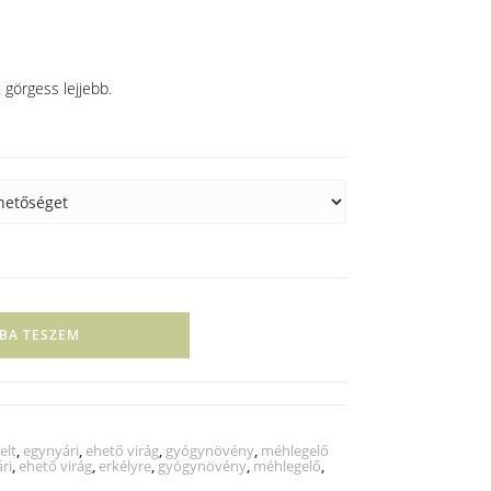
 görgess lejjebb.
BA TESZEM
elt
,
egynyári
,
ehető virág
,
gyógynövény
,
méhlegelő
ri
,
ehető virág
,
erkélyre
,
gyógynövény
,
méhlegelő
,