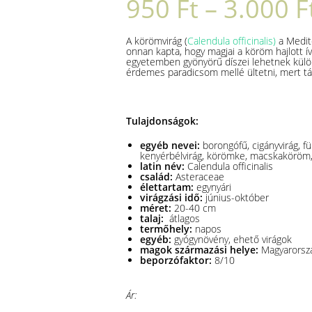
950
Ft
–
3.000
F
A körömvirág (
Calendula officinalis)
a Medit
onnan kapta, hogy magjai a köröm hajlott í
egyetemben gyönyörű díszei lehetnek külön
érdemes paradicsom mellé ültetni, mert távo
Tulajdonságok:
egyéb nevei:
borongófű, cigányvirág, fü
kenyérbélvirág, körömke, macskaköröm, 
latin név:
Calendula officinalis
család:
Asteraceae
élettartam:
egynyári
virágzási idő:
június-október
méret:
20-40 cm
talaj:
átlagos
termőhely:
napos
egyéb:
gyógynövény, ehető virágok
magok származási helye:
Magyarorsz
beporzófaktor:
8/10
Ár: