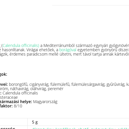
 (
Calendula officinalis)
a Mediterránumból származó egynyári gyógynövén
z hasonlítanak. Virágai ehetőek, a
borágóval
egyetemben gyönyörű díszei
ágzik, érdemes paradicsom mellé ültetni, mert távol tartja annak kártevői
gok:
vei:
borongófű, cigányvirág, fülemülefű, fülemülesárgavirág, gyűrűvirág, 
öm, náthavirág, oláhvirág, peremér
v:
Calendula officinalis
steraceae
zármazási helye:
Magyarország
faktor:
8/10
5 g