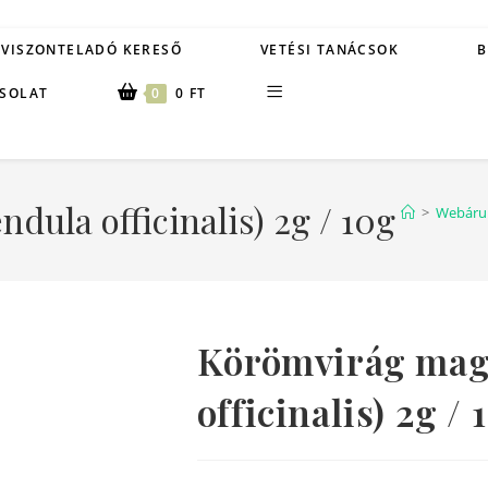
VISZONTELADÓ KERESŐ
VETÉSI TANÁCSOK
B
SOLAT
0
0
FT
dula officinalis) 2g / 10g
>
Webáru
Körömvirág mag
officinalis) 2g / 