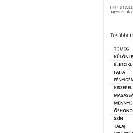
TIPP: a tava
hagymások el
További 
TÖMEG
KÜLÖNLE
ÉLETCIKL
FAJTA
FÉNYIGÉ
KISZEREL
MAGASS
MENNYIS
ŐSHONO
SZÍN
TALAJ