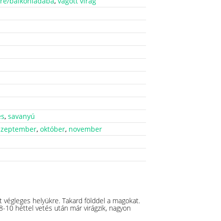
yre/balkonládába
,
vágott virág
es
,
savanyú
szeptember
,
október
,
november
t végleges helyükre. Takard földdel a magokat.
8-10 héttel vetés után már virágzik, nagyon