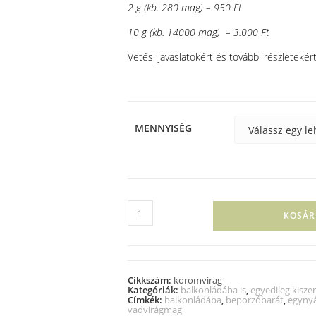
2 g (kb. 280 mag) – 950 Ft
10 g (kb. 14000 mag) – 3.000 Ft
Vetési javaslatokért és további részletekért
MENNYISÉG
KOSÁR
Cikkszám:
koromvirag
Kategóriák:
balkonládába is
,
egyedileg kiszer
Címkék:
balkonládába
,
beporzóbarát
,
egynyá
vadvirágmag