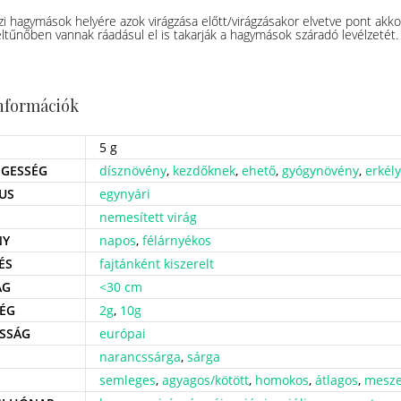
szi hagymások helyére azok virágzása előtt/virágzásakor elvetve pont akkor
tűnőben vannak ráadásul el is takarják a hagymások száradó levélzetét.
információk
5 g
GESSÉG
dísznövény
,
kezdőknek
,
ehető
,
gyógynövény
,
erkél
US
egynyári
nemesített virág
NY
napos
,
félárnyékos
ÉS
fajtánként kiszerelt
ÁG
<30 cm
ÉG
2g
,
10g
SSÁG
európai
narancssárga
,
sárga
semleges
,
agyagos/kötött
,
homokos
,
átlagos
,
mesz