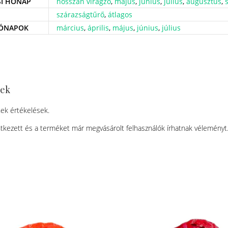
SI HÓNAP
hosszan virágzó
,
május
,
június
,
július
,
augusztus
,
szárazságtűrő
,
átlagos
HÓNAPOK
március
,
április
,
május
,
június
,
július
sek
ek értékelések.
tkezett és a terméket már megvásárolt felhasználók írhatnak véleményt