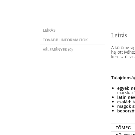
LEÍRÁS
Leírás
TOVÁBBI INFORMÁCIÓK
A körömvirág
VÉLEMÉNYEK (0)
hajlott ívéhe
keresztül vir
Tulajdonsá
egyéb ne
macskakör
latin né
család:
A
magok s
beporzó
TÖMEG