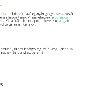
t
erránumból származó egynyári gyógynövény. Nevét
véhez hasonlítanak. Virágai ehetőek, a
borágóval
böző salátáknak. Hónapokon keresztül virágzik,
l tartja annak kártevőit.
lemülefű, fülemülesárgavirág, gyűrűvirág, kalendula,
náthavirág, oláhvirág, peremér
ág