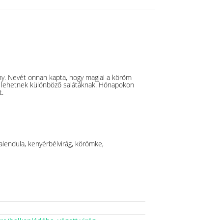
y. Nevét onnan kapta, hogy magjai a köröm
 lehetnek különböző salátáknak. Hónapokon
t.
kalendula, kenyérbélvirág, körömke,