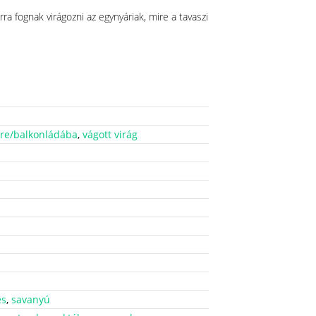
ra fognak virágozni az egynyáriak, mire a tavaszi
yre/balkonládába
,
vágott virág
es
,
savanyú