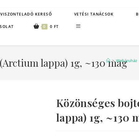
VISZONTELADÓ KERESŐ
VETÉSI TANÁCSOK
B
SOLAT
0
0
FT
(Arctium lappa) 1g, ~130 mag
>
Webáruház
Közönséges bojt
lappa) 1g, ~130 