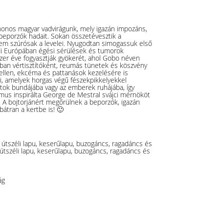
honos magyar vadvirágunk, mely igazán impozáns,
 beporzók hadait. Sokan összetévesztik a
em szúrósak a levelei. Nyugodtan simogassuk első
di Európában égési sérülések és tumorok
zer éve fogyasztják gyökerét, ahol Gobo néven
ban vértisztítóként, reumás tünetek és köszvény
 ellen, ekcéma és pattanások kezelésére is
i, amelyek horgas végű fészekpikkelyekkel
tok bundájába vagy az emberek ruhájába, így
mus inspirálta George de Mestral svájci mérnököt
. A bojtorjánért megőrülnek a beporzók, igazán
bátran a kertbe is! 🙂
 útszéli lapu, keserűlapu, buzogáncs, ragadáncs és
 útszéli lapu, keserűlapu, buzogáncs, ragadáncs és
ág