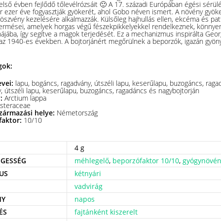
lső évben fejlődő tőlevélrózsáit 🙂
A 17. századi Európában égési sérül
 ezer éve fogyasztják gyökerét, ahol Gobo néven ismert.
A növény gyöke
öszvény kezelésére alkalmazzák.
Külsőleg hajhullás ellen, ekcéma és pat
ermései, amelyek horgas végű fészekpikkelyekkel rendelkeznek, könnyen
jába, így segítve a magok terjedését.
Ez a mechanizmus inspirálta Geor
a az 1940-es években. A bojtorjánért megőrülnek a beporzók, igazán gyön

gok:
evei:
lapu, bogáncs, ragadvány, útszéli lapu, keserűlapu, buzogáncs, raga
, útszéli lapu, keserűlapu, buzogáncs, ragadáncs és nagybojtorján
v:
Arctium lappa
steraceae
zármazási helye:
Németország
faktor:
10/10
4 g
GESSÉG
méhlegelő
,
beporzófaktor 10/10
,
gyógynövé
US
kétnyári
vadvirág
NY
napos
ÉS
fajtánként kiszerelt