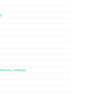
ny
meszes
,
savanyú