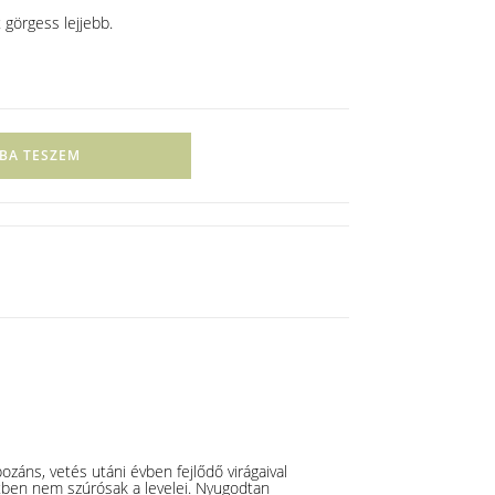
 görgess lejjebb.
BA TESZEM
záns, vetés utáni évben fejlődő virágaival
tben nem szúrósak a levelei. Nyugodtan