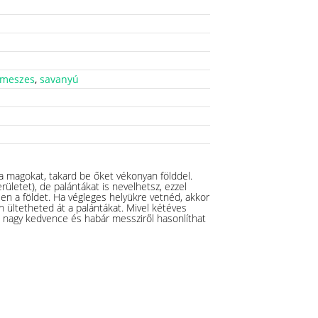
meszes
,
savanyú
e a magokat, takard be őket vékonyan földdel.
ületet), de palántákat is nevelhetsz, ezzel
en a földet. Ha végleges helyükre vetnéd, akkor
 ültetheted át a palántákat. Mivel kétéves
ók nagy kedvence és habár messziről hasonlíthat