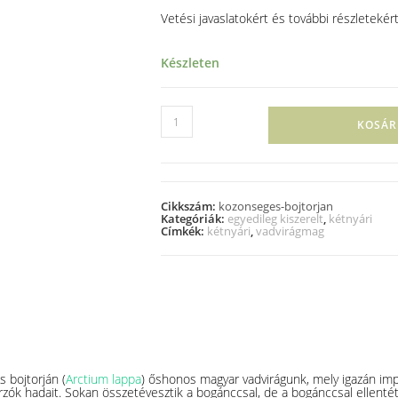
Vetési javaslatokért és további részletekért
Készleten
KOSÁR
Cikkszám:
kozonseges-bojtorjan
Kategóriák:
egyedileg kiszerelt
,
kétnyári
Címkék:
kétnyári
,
vadvirágmag
 bojtorján (
Arctium lappa
) őshonos magyar vadvirágunk, mely igazán impo
zók hadait. Sokan összetévesztik a bogánccsal, de a bogánccsal ellenté