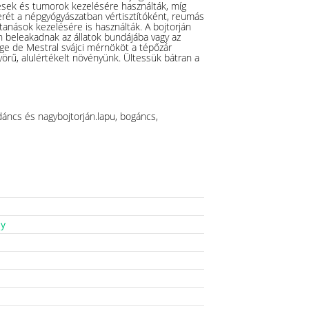
ések és tumorok kezelésére használták, míg
rét a népgyógyászatban vértisztítóként, reumás
tanások kezelésére is használták.
A bojtorján
 beleakadnak az állatok bundájába vagy az
ge de Mestral svájci mérnököt a tépőzár
yörű, alulértékelt növényünk. Ültessük bátran a
dáncs és nagybojtorján.lapu, bogáncs,
ny