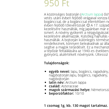
950
Ft
A közönséges bojtorján (
Arctium lappa
) ős
vetés utáni évben fejlődő virágaival vonzza
bogánccsal, de a bogánccsal ellentétben n
évben fejlődő tőlevélrózsáit 🙂
A 17. száza
kezelésére használták, míg Japánban már e
ismert.
A növény gyökerét a népgyógyászat
kezelésére alkalmazzák.
Külsőleg hajhullás
használták.
A bojtorján különleges termése
rendelkeznek, könnyen beleakadnak az álla
segítve a magok terjedését.
Ez a mechaniz
a tépőzár feltalálására az 1940-es években
gyönyörű, alulértékelt növényünk. Ültessül 
Tulajdonságok:
egyéb nevei:
lapu, bogáncs, ragadvány,
nagybojtorján.lapu, bogáncs, ragadvány,
nagybojtorján
latin név:
Arctium lappa
család:
Asteraceae
magok származási helye:
Németorsz
beporzófaktor:
10/10
1 csomag 1g, kb. 130 magot tartalmaz.