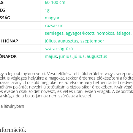
ÁG
60-100 cm
ÉG
1g
SSÁG
magyar
rózsaszín
semleges
,
agyagos/kötött
,
homokos
,
átlagos
,
SI HÓNAP
július
,
augusztus
,
szeptember
szárazságtűrő
HÓNAPOK
május
,
június
,
július
,
augusztus
 így a legjobb nyáron vetni. Vesd előkészített földterületre vagy cserépb
ekt is végleges helyükre a magokat, (ekkor érdemes előkészíteni a földter
írázási arányt. Locsold meg őket és az első néhány hétben tartsd nedves
éhány palántát nevelni ültetőtálcán a biztos siker érdekében. Nyár végén
etés évében csak zöldet növeszt, és vetés utáni évben virágzik. A beporz
a virága, de a bojtorjánnak nem szúrósak a levelei.
a látványban!
információk