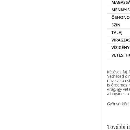
MAGASS
MENNYIS
ŐSHONO
SZÍN
TALAJ
VIRÁGZÁ
VÍZIGÉNY
VETÉSI 
Kétéves faj,
Vetheted dir
növelve a cs
is érdemes n
virág, így v
a bogáncsra 
Gyönyörködj 
További 