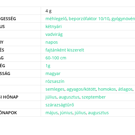
4 g
GESSÉG
méhlegelő
,
beporzófaktor 10/10
,
gyógynövé
US
kétnyári
vadvirág
NY
napos
ÉS
fajtánként kiszerelt
ÁG
60-100 cm
ÉG
1g
SSÁG
magyar
rózsaszín
semleges
,
agyagos/kötött
,
homokos
,
átlagos
,
SI HÓNAP
július
,
augusztus
,
szeptember
szárazságtűrő
HÓNAPOK
május
,
június
,
július
,
augusztus