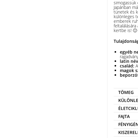
simogassuk e
Japánban már
tünetek és k
különleges t
emberek ruhá
feltalálásár
kertbe is! 
Tulajdonsá
egyéb n
ragadvány
latin né
család:
A
magok s
beporzó
TÖMEG
KÜLÖNLE
ÉLETCIKL
FAJTA
FÉNYIGÉ
KISZEREL