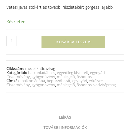
Vetési javaslatokért és további részletekért görgess lejjebb.
Készleten
KOSÁRBA TESZEM
Cikkszám:
mezei-katicavirag
Kategóriák:
balkonládába is
,
egyedileg kiszerelt
,
egynyári
,
fűszernövény
,
gyógynövény
,
méhlegelő
,
őshonos
Címkék:
balkonládába
,
beporzóbarát
,
egynyári
,
erkélyre
,
fűszernövény
,
gyógynövény
,
méhlegelő
,
őshonos
,
vadvirágmag
LEÍRÁS
TOVÁBBI INFORMÁCIÓK