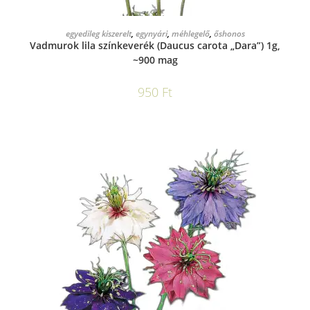
KOSÁRBA TESZEM
egyedileg kiszerelt
,
egynyári
,
méhlegelő
,
őshonos
Vadmurok lila színkeverék (Daucus carota „Dara”) 1g,
~900 mag
950
Ft