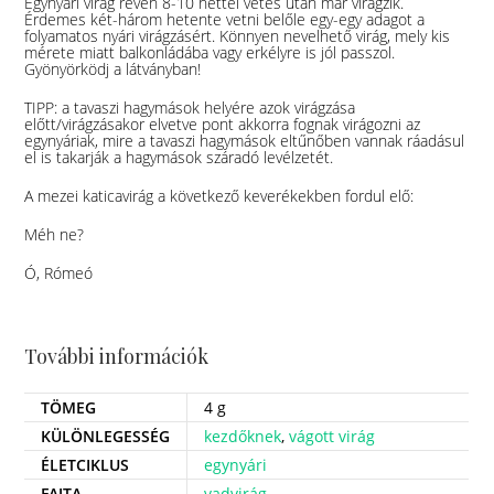
Egynyári virág révén 8-10 héttel vetés után már virágzik.
Érdemes két-három hetente vetni belőle egy-egy adagot a
folyamatos nyári virágzásért. Könnyen nevelhető virág, mely kis
mérete miatt balkonládába vagy erkélyre is jól passzol.
Gyönyörködj a látványban!
TIPP: a tavaszi hagymások helyére azok virágzása
előtt/virágzásakor elvetve pont akkorra fognak virágozni az
egynyáriak, mire a tavaszi hagymások eltűnőben vannak ráadásul
el is takarják a hagymások száradó levélzetét.
A mezei katicavirág a következő keverékekben fordul elő:
Méh ne?
Ó, Rómeó
További információk
TÖMEG
4 g
KÜLÖNLEGESSÉG
kezdőknek
,
vágott virág
ÉLETCIKLUS
egynyári
FAJTA
vadvirág