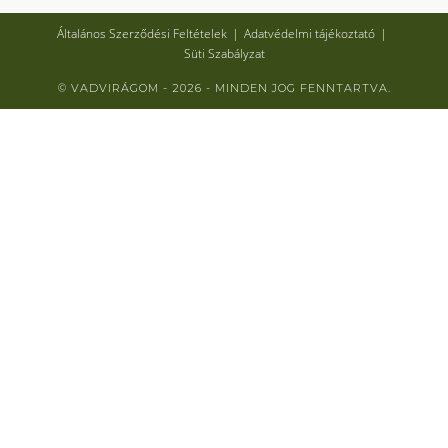
Általános Szerződési Feltételek
Adatvédelmi tájékoztató
Süti Szabályzat
© VADVIRÁGOM - 2026 - MINDEN JOG FENNTARTVA.