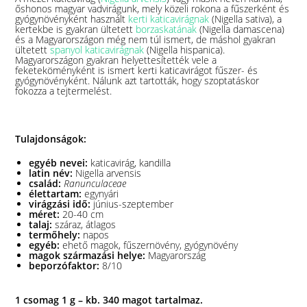
őshonos magyar vadvirágunk, mely közeli rokona a fűszerként és
gyógynövényként használt
kerti katicavirágnak
(Nigella sativa), a
kertekbe is gyakran ültetett
borzaskatának
(Nigella damascena)
és a Magyarországon még nem túl ismert, de máshol gyakran
ültetett
spanyol katicavirágnak
(Nigella hispanica).
Magyarországon gyakran helyettesítették vele a
feketeköményként is ismert kerti katicavirágot fűszer- és
gyógynövényként. Nálunk azt tartották, hogy szoptatáskor
fokozza a tejtermelést.
Tulajdonságok:
egyéb nevei:
katicavirág, kandilla
latin név:
Nigella arvensis
család:
Ranunculaceae
élettartam:
egynyári
virágzási idő:
június-szeptember
méret:
20-40 cm
talaj:
száraz, átlagos
termőhely:
napos
egyéb:
ehető magok, fűszernövény, gyógynövény
magok származási helye:
Magyarország
beporzófaktor:
8/10
1 csomag 1 g – kb. 340 magot tartalmaz.