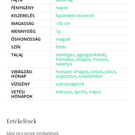
FÉNYIGÉNY
napos
KISZERELÉS
fajtánként kiszerelt
MAGASSÁG
<30 cm
MENNYISÉG
1g
ŐSHONOSSÁG
magyar
SZÍN
fehér
TALAJ
semleges
,
agyagos/kötött
,
homokos
,
átlagos
,
meszes
,
savanyú
VIRÁGZÁSI
hosszan virágzó
,
június
,
július
,
HÓNAP
augusztus
,
szeptember
VÍZIGÉNY
szárazságtűrő
VETÉSI
március
,
április
,
május
HÓNAPOK
Értékelések
Még nincsenek értékelések.