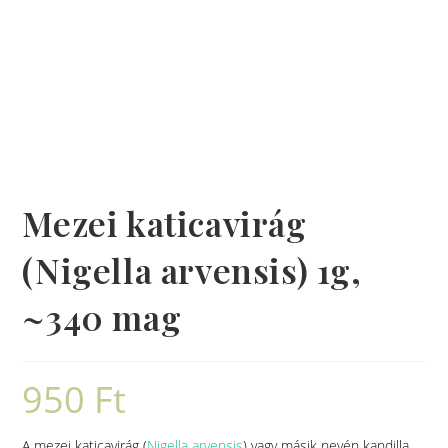
Mezei katicavirág
(Nigella arvensis) 1g,
~340 mag
950
Ft
A mezei katicavirág (
Nigella arvensis
) vagy másik nevén kandilla,