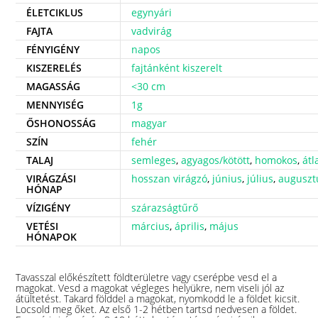
ÉLETCIKLUS
egynyári
FAJTA
vadvirág
FÉNYIGÉNY
napos
KISZERELÉS
fajtánként kiszerelt
MAGASSÁG
<30 cm
MENNYISÉG
1g
ŐSHONOSSÁG
magyar
SZÍN
fehér
TALAJ
semleges
,
agyagos/kötött
,
homokos
,
átl
VIRÁGZÁSI
hosszan virágzó
,
június
,
július
,
auguszt
HÓNAP
VÍZIGÉNY
szárazságtűrő
VETÉSI
március
,
április
,
május
HÓNAPOK
Tavasszal előkészített földterületre vagy cserépbe vesd el a
magokat. Vesd a magokat végleges helyükre, nem viseli jól az
átültetést. Takard földdel a magokat, nyomkodd le a földet kicsit.
Locsold meg őket. Az első 1-2 hétben tartsd nedvesen a földet.