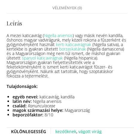
VÉLEMÉNYEK (0)
Leírás
A mezei katicavirág (
Nigella arvensis
) vagy másik nevén kandilla,
őshonos magyar vadvirágunk, mely közeli rokona a fűszerként és
gyógynövényként használt
kerti katicavirágnak
(Nigella sativa), a
kertekbe is gyakran ültetett
borzaskatának
(Nigella damascena)
és a Magyarországon még nem túl ismert, de máshol gyakran
ültetett
spanyol katicavirágnak
(Nigella hispanica).
Magyarországon gyakran helyettesítették vele a
feketeköményként is ismert kerti katicavirágot fűszer- és
gyógynövényként. Nálunk azt tartották, hogy szoptatáskor
fokozza a tejtermelést.
Tulajdonságok:
egyéb nevei:
katicavirág, kandilla
latin név:
Nigella arvensis
család:
Ranunculaceae
magok származási helye:
Magyarország
beporzófaktor:
8/10
KÜLÖNLEGESSÉG
kezdőknek
,
vágott virág