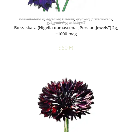
KOSÁRBA TESZEM
balkonládába is
,
egyedileg kiszerelt
,
egynyári
,
fűszernövény
,
gyógynövény
,
méhlegelő
Borzaskata (Nigella damascena „Persian Jewels”) 2g,
~1000 mag
950
Ft