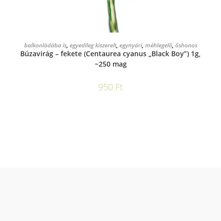
KOSÁRBA TESZEM
balkonládába is
,
egyedileg kiszerelt
,
egynyári
,
méhlegelő
,
őshonos
Búzavirág – fekete (Centaurea cyanus „Black Boy”) 1g,
~250 mag
950
Ft