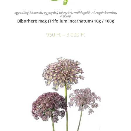
OPCIÓK VÁLASZTÁSA
egyedileg kiszerelt
,
egynyári
,
kétnyári
,
méhlegelő
,
nitrogénbomba
,
ősgyep
Bíborhere mag (Trifolium incarnatum) 10g / 100g
950
Ft
–
3.000
Ft