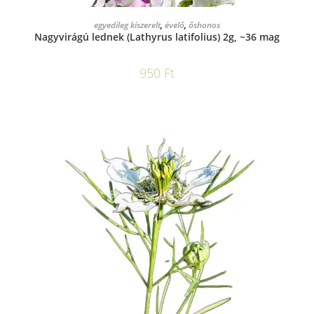
KOSÁRBA TESZEM
egyedileg kiszerelt
,
évelő
,
őshonos
Nagyvirágú lednek (Lathyrus latifolius) 2g, ~36 mag
950
Ft