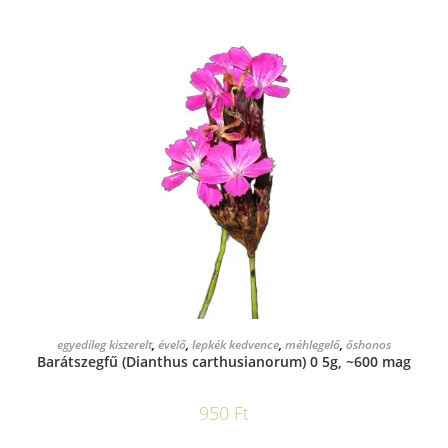
KOSÁRBA TESZEM
egyedileg kiszerelt
,
évelő
,
lepkék kedvence
,
méhlegelő
,
őshonos
Barátszegfű (Dianthus carthusianorum) 0 5g, ~600 mag
950
Ft