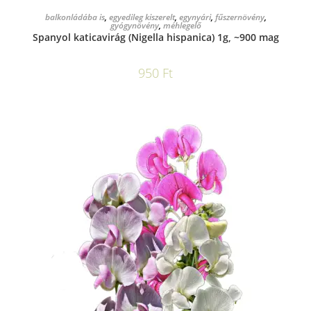
KOSÁRBA TESZEM
balkonládába is
,
egyedileg kiszerelt
,
egynyári
,
fűszernövény
,
gyógynövény
,
méhlegelő
Spanyol katicavirág (Nigella hispanica) 1g, ~900 mag
950
Ft