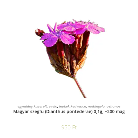
KOSÁRBA TESZEM
egyedileg kiszerelt
,
évelő
,
lepkék kedvence
,
méhlegelő
,
őshonos
Magyar szegfű (Dianthus pontederae) 0,1g, ~200 mag
950
Ft