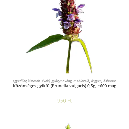
KOSÁRBA TESZEM
egyedileg kiszerelt
,
évelő
,
gyógynövény
,
méhlegelő
,
ősgyep
,
őshonos
Közönséges gyíkfű (Prunella vulgaris) 0,5g, ~600 mag
950
Ft