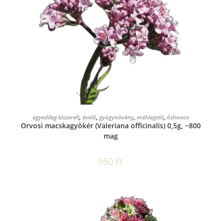
KOSÁRBA TESZEM
egyedileg kiszerelt
,
évelő
,
gyógynövény
,
méhlegelő
,
őshonos
Orvosi macskagyökér (Valeriana officinalis) 0,5g, ~800
mag
950
Ft