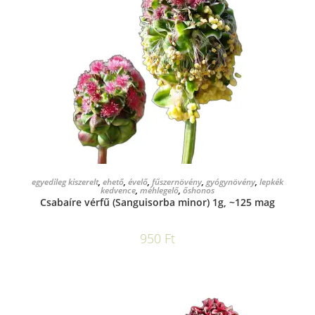
KOSÁRBA TESZEM
egyedileg kiszerelt
,
ehető
,
évelő
,
fűszernövény
,
gyógynövény
,
lepkék
kedvence
,
méhlegelő
,
őshonos
Csabaíre vérfű (Sanguisorba minor) 1g, ~125 mag
950
Ft