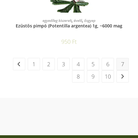
KOSÁRBA TESZEM
egyedileg kiszerelt
,
évelő
,
ősgyep
Ezüstös pimpó (Potentilla argentea) 1g, ~6000 mag
950
Ft
1
2
3
4
5
6
7
8
9
10