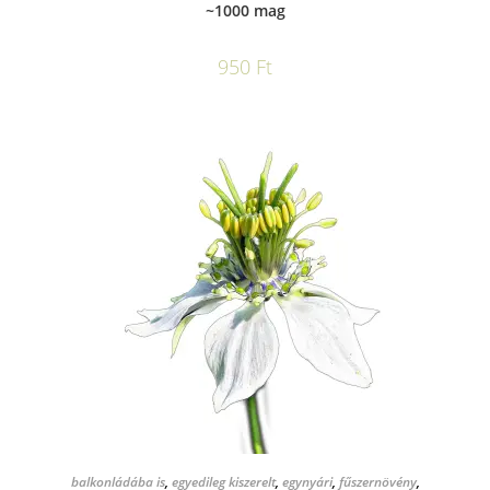
~1000 mag
950
Ft
KOSÁRBA TESZEM
balkonládába is
,
egyedileg kiszerelt
,
egynyári
,
fűszernövény
,