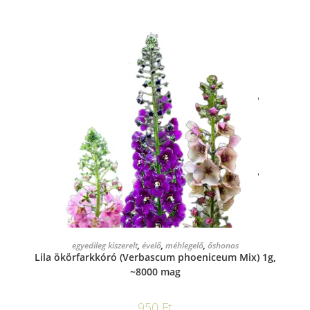
KOSÁRBA TESZEM
egyedileg kiszerelt
,
évelő
,
méhlegelő
,
őshonos
Lila ökörfarkkóró (Verbascum phoeniceum Mix) 1g,
~8000 mag
950
Ft