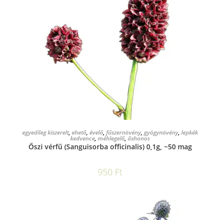
KOSÁRBA TESZEM
egyedileg kiszerelt
,
ehető
,
évelő
,
fűszernövény
,
gyógynövény
,
lepkék
kedvence
,
méhlegelő
,
őshonos
Őszi vérfű (Sanguisorba officinalis) 0,1g, ~50 mag
950
Ft