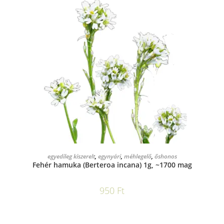
KOSÁRBA TESZEM
egyedileg kiszerelt
,
egynyári
,
méhlegelő
,
őshonos
Fehér hamuka (Berteroa incana) 1g, ~1700 mag
950
Ft