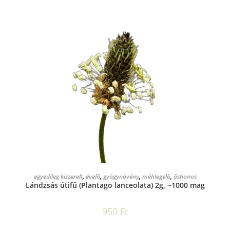
KOSÁRBA TESZEM
egyedileg kiszerelt
,
évelő
,
gyógynövény
,
méhlegelő
,
őshonos
Lándzsás útifű (Plantago lanceolata) 2g, ~1000 mag
950
Ft