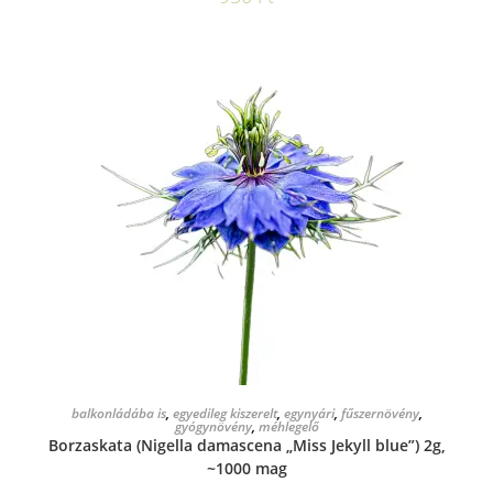
KOSÁRBA TESZEM
balkonládába is
,
egyedileg kiszerelt
,
egynyári
,
fűszernövény
,
gyógynövény
,
méhlegelő
Borzaskata (Nigella damascena „Miss Jekyll blue”) 2g,
~1000 mag