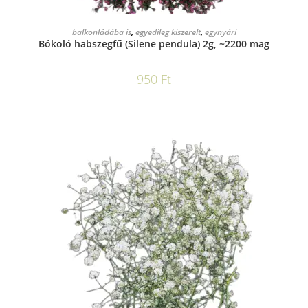
KOSÁRBA TESZEM
balkonládába is
,
egyedileg kiszerelt
,
egynyári
Bókoló habszegfű (Silene pendula) 2g, ~2200 mag
950
Ft