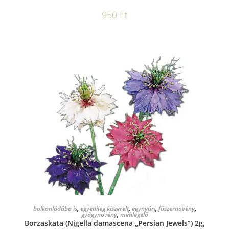
950
Ft
KOSÁRBA TESZEM
balkonládába is
,
egyedileg kiszerelt
,
egynyári
,
fűszernövény
,
gyógynövény
,
méhlegelő
Borzaskata (Nigella damascena „Persian Jewels”) 2g,