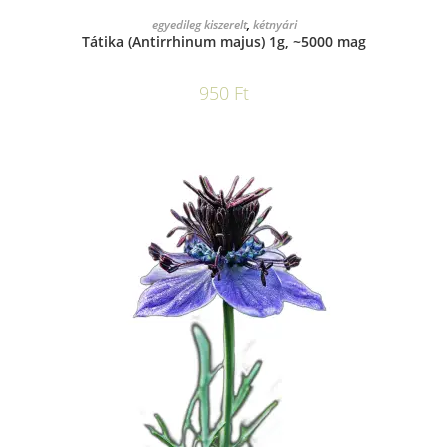
KOSÁRBA TESZEM
egyedileg kiszerelt
,
kétnyári
Tátika (Antirrhinum majus) 1g, ~5000 mag
950
Ft