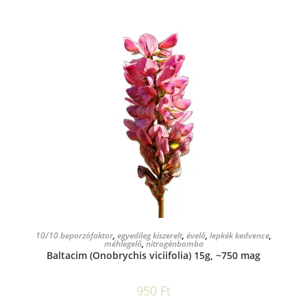
KOSÁRBA TESZEM
10/10 beporzófaktor
,
egyedileg kiszerelt
,
évelő
,
lepkék kedvence
,
méhlegelő
,
nitrogénbomba
Baltacim (Onobrychis viciifolia) 15g, ~750 mag
950
Ft