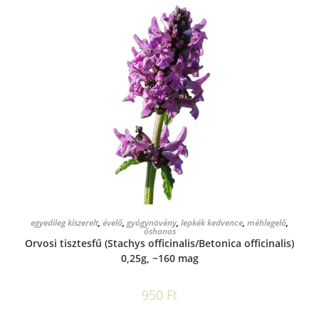
KOSÁRBA TESZEM
egyedileg kiszerelt
,
évelő
,
gyógynövény
,
lepkék kedvence
,
méhlegelő
,
őshonos
Orvosi tisztesfű (Stachys officinalis/Betonica officinalis)
0,25g, ~160 mag
950
Ft