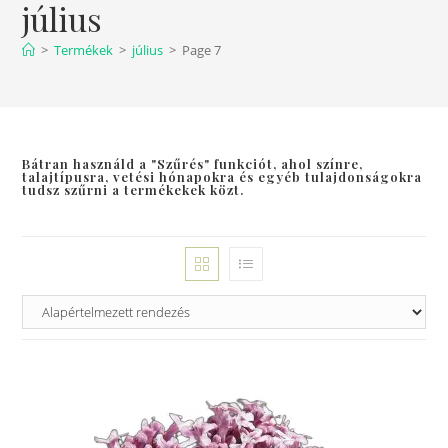
július
>
Termékek
>
július
>
Page 7
Bátran használd a "Szűrés" funkciót, ahol színre,
talajtípusra, vetési hónapokra és egyéb tulajdonságokra
tudsz szűrni a termékekek közt.