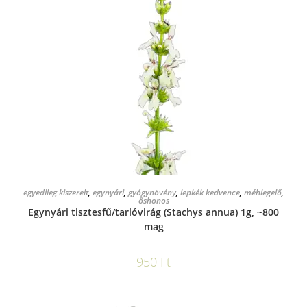
KOSÁRBA TESZEM
egyedileg kiszerelt
,
egynyári
,
gyógynövény
,
lepkék kedvence
,
méhlegelő
,
őshonos
Egynyári tisztesfű/tarlóvirág (Stachys annua) 1g, ~800
mag
950
Ft