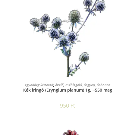
KOSÁRBA TESZEM
egyedileg kiszerelt
,
évelő
,
méhlegelő
,
ősgyep
,
őshonos
Kék iringó (Eryngium planum) 1g, ~550 mag
950
Ft