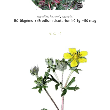
KOSÁRBA TESZEM
egyedileg kiszerelt
,
egynyári
Bürökgémorr (Erodium cicutarium) 0,1g, ~50 mag
950
Ft