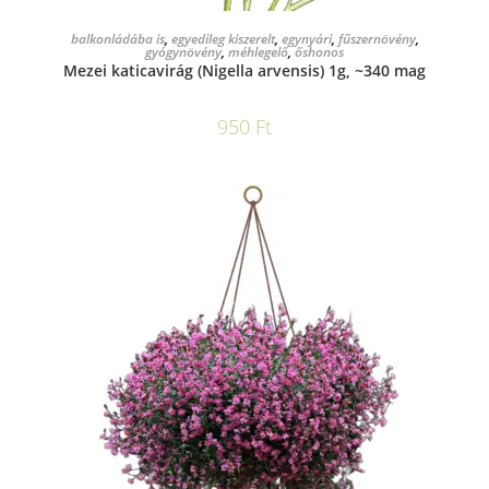
KOSÁRBA TESZEM
balkonládába is
,
egyedileg kiszerelt
,
egynyári
,
fűszernövény
,
gyógynövény
,
méhlegelő
,
őshonos
Mezei katicavirág (Nigella arvensis) 1g, ~340 mag
950
Ft