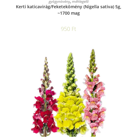
gyógynövény
,
méhlegelő
Kerti katicavirág/Feketekömény (Nigella sativa) 5g,
~1700 mag
950
Ft