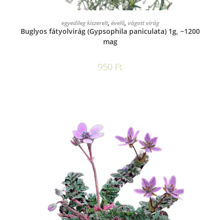
KOSÁRBA TESZEM
egyedileg kiszerelt
,
évelő
,
vágott virág
Buglyos fátyolvirág (Gypsophila paniculata) 1g, ~1200
mag
950
Ft