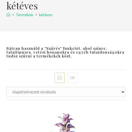
kétéves
>
Termékek
>
kétéves
Bátran használd a "Szűrés" funkciót, ahol színre,
talajtípusra, vetési hónapokra és egyéb tulajdonságokra
tudsz szűrni a termékekek közt.