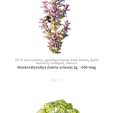
KOSÁRBA TESZEM
10/10 beporzófaktor
,
egyedileg kiszerelt
,
évelő
,
kétéves
,
lepkék
kedvence
,
méhlegelő
,
őshonos
Muskotályzsálya (Salvia sclarea) 2g, ~500 mag
950
Ft