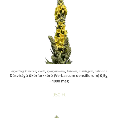
KOSÁRBA TESZEM
egyedileg kiszerelt
,
évelő
,
gyógynövény
,
kétéves
,
méhlegelő
,
őshonos
Dúsvirágú ökörfarkkóró (Verbascum densiflorum) 0,5g,
~4000 mag
950
Ft