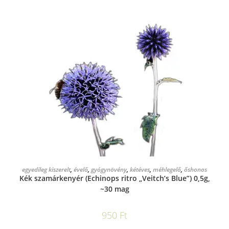
KOSÁRBA TESZEM
egyedileg kiszerelt
,
évelő
,
gyógynövény
,
kétéves
,
méhlegelő
,
őshonos
Kék szamárkenyér (Echinops ritro „Veitch’s Blue”) 0,5g,
~30 mag
950
Ft