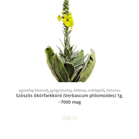
KOSÁRBA TESZEM
egyedileg kiszerelt
,
gyógynövény
,
kétéves
,
méhlegelő
,
őshonos
Szöszös ökörfarkkóró (Verbascum phlomoides) 1g,
~7000 mag
950
Ft