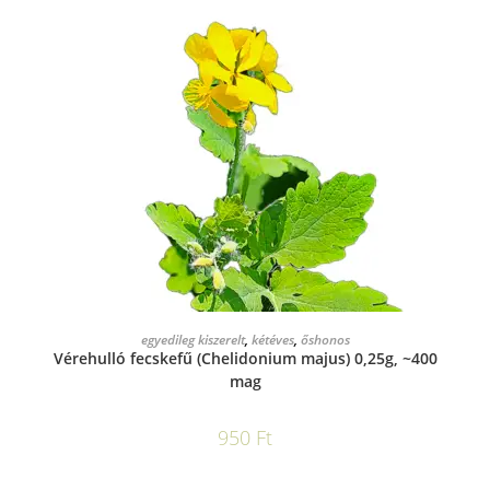
KOSÁRBA TESZEM
egyedileg kiszerelt
,
kétéves
,
őshonos
Vérehulló fecskefű (Chelidonium majus) 0,25g, ~400
mag
950
Ft