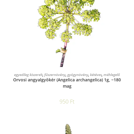
KOSÁRBA TESZEM
egyedileg kiszerelt
,
fűszernövény
,
gyógynövény
,
kétéves
,
méhlegelő
Orvosi angyalgyökér (Angelica archangelica) 1g, ~180
mag
950
Ft