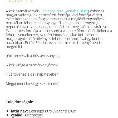
A kék szamárkenyér (
Echinops ritro „Veitch’s Blue”
) őshonos
magyar vadvirágunk nemesített formája. Vad formája védett,
ezért kereskedelmi forgalomban csak a meglévő engedélyek
birtokában lehet eladni. Gyönyörű, kék gömbjei rengeteg
beporzó rovart vonzzanak, ne lepődjünk meg szúrós szárán se.
Ez a nemes formája alacsonyabb a vadon előfordulónál. Rokona a
fehér szamárkenyér, szintén impozáns, akár két méteres
magasságot elérő növény is lehet, ez utóbbi jóval gyakoribb
hazánkban. Petőfi Sándor: Az alföld című költeményében is
megemlíti:
„Ott tenyészik a bús árvalyányhaj,
S kék virága a szamárkenyérnek,
Hűs tövéhez a déli nap hevében
Megpihenni tarka gyíkok térnek.”
Tulajdonságok:
latin név:
Echinops ritro „Veitch’s Blue”
család:
Asteraceae