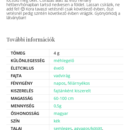
locsold meg őket. Csírázás alatt az első néhány
hétben/hónapban tartsd nedvesen a földet. Lassan csírázik, ne
add fel! 🙂 Kora tavaszi vetésnél csak következő évben, őszi
vetésnél pedig szintén következő évben virágzik. Gyönyörködj a
látványban!
További információk
TÖMEG
4 g
KÜLÖNLEGESSÉG
méhlegelő
ÉLETCIKLUS
évelő
FAJTA
vadvirág
FÉNYIGÉNY
napos
,
félárnyékos
KISZERELÉS
fajtánként kiszerelt
MAGASSÁG
60-100 cm
MENNYISÉG
0,5g
ŐSHONOSSÁG
magyar
SZÍN
kék
TALAJ
semleges
,
agyagos/kötött
,