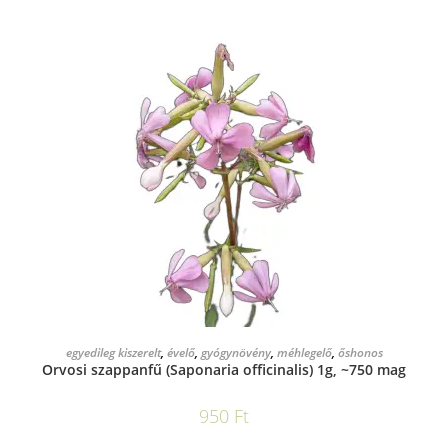
KOSÁRBA TESZEM
egyedileg kiszerelt
,
évelő
,
gyógynövény
,
méhlegelő
,
őshonos
Orvosi szappanfű (Saponaria officinalis) 1g, ~750 mag
950
Ft