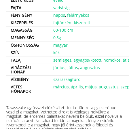
ÉLETCIKLUS
évelő
FAJTA
vadvirág
FÉNYIGÉNY
napos
,
félárnyékos
KISZERELÉS
fajtánként kiszerelt
MAGASSÁG
60-100 cm
MENNYISÉG
0,5g
ŐSHONOSSÁG
magyar
SZÍN
kék
TALAJ
semleges
,
agyagos/kötött
,
homokos
,
átl
VIRÁGZÁSI
június
,
július
,
augusztus
HÓNAP
VÍZIGÉNY
szárazságtűrő
VETÉSI
március
,
április
,
május
,
augusztus
,
sze
HÓNAPOK
Tavasszal vagy ősszel előkészített földterületre vagy cserépbe
vesd el a magokat. Vetheted direkt is végleges helyükre a
magokat, de érdemes palántákat nevelni belőlük, ezzel növelve a
csírázási arányt. Ne takard földdel a magokat, fényre csírázik.
Nyomkodd le a magokat, hogy jól érintkezzenek a földdel és