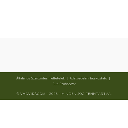
Általános Szerződési Feltételek
Adatvédelmi tájékoztató
Süti Szabályzat
© VADVIRÁGOM - 2026 - MINDEN JOG FENNTARTVA.