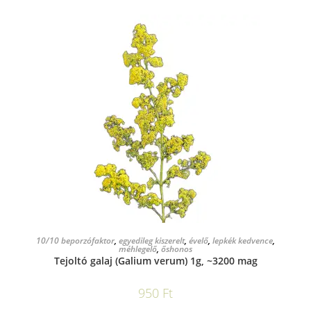
KOSÁRBA TESZEM
10/10 beporzófaktor
,
egyedileg kiszerelt
,
évelő
,
lepkék kedvence
,
méhlegelő
,
őshonos
Tejoltó galaj (Galium verum) 1g, ~3200 mag
950
Ft