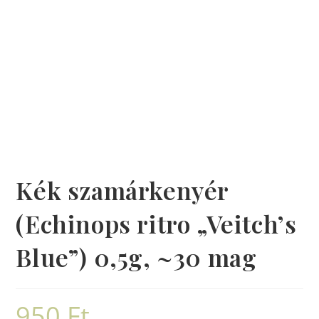
Kék szamárkenyér
(Echinops ritro „Veitch’s
Blue”) 0,5g, ~30 mag
950
Ft