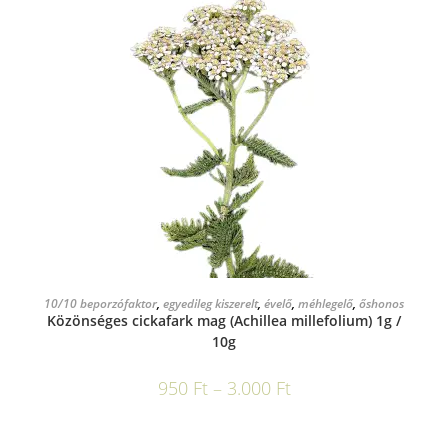
OPCIÓK VÁLASZTÁSA
10/10 beporzófaktor
,
egyedileg kiszerelt
,
évelő
,
méhlegelő
,
őshonos
Közönséges cickafark mag (Achillea millefolium) 1g /
10g
950
Ft
–
3.000
Ft