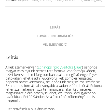
LEÍRÁS
TOVÁBBI INFORMÁCIÓK
VÉLEMÉNYEK (0)
Leírás
A kék szamárkenyér (
Echinops ritro „Veitch’s Blue”
) őshonos
magyar vadvirágunk nemesített formája. Vad formája védett,
ezért kereskedelmi forgalomban csak a meglévő engedélyek
birtokában lehet eladni. Gyönyörű, kék gömbjei rengeteg
beporzó rovart vonzzanak, ne lepődjünk meg szúrós szárán se.
Ez a nemes formája alacsonyabb a vadon előfordulónál. Rokona a
fehér szamárkenyér, szintén impozáns, akár két méteres
magasságot elérő növény is lehet, ez utóbbi jóval gyakoribb
hazánkban. Petőfi Sándor: Az alföld című költeményében is
megemlíti:
„Ott tenyészik a bús árvalyányhaj,