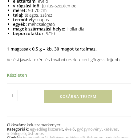
élettartam:
évelő
virágzási idő:
június-szeptember
méret:
50-70 cm
talaj:
átlagos, száraz
termőhely:
napos
egyéb:
méhcsalogató
magok származási helye:
Hollandia
beporzófaktor:
9/10
1 magtasak 0,5 g – kb. 30 magot tartalmaz.
Vetési javaslatokért és további részletekért görgess lejjebb.
Készleten
KOSÁRBA TESZEM
Cikkszám:
kek-szamarkenyer
Kategóriák:
egyedileg kiszerelt
,
évelő
,
gyógynövény
,
kétéves
,
méhlegelő
,
őshonos
Címkék:
beporzóbarát
,
kétéves
,
méhlegelő
,
őshonos
,
vadvirágmag