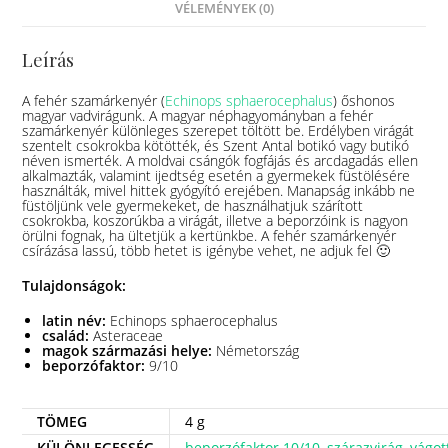
VÉLEMÉNYEK (0)
Leírás
A fehér szamárkenyér (
Echinops sphaerocephalus
) őshonos
magyar vadvirágunk.
A magyar néphagyományban a fehér
szamárkenyér különleges szerepet töltött be.
Erdélyben virágát
szentelt csokrokba kötötték, és Szent Antal botikó vagy butikó
néven ismerték.
A moldvai csángók fogfájás és arcdagadás ellen
alkalmazták, valamint ijedtség esetén a gyermekek füstölésére
használták, mivel hittek gyógyító erejében. Manapság inkább ne
füstöljünk vele gyermekeket, de használhatjuk szárított
csokrokba, koszorúkba a virágát, illetve a beporzóink is nagyon
örülni fognak, ha ültetjük a kertünkbe. A fehér szamárkenyér
csírázása lassú, több hetet is igénybe vehet, ne adjuk fel 🙂
Tulajdonságok:
latin név:
Echinops sphaerocephalus
család:
Asteraceae
magok származási helye:
Németország
beporzófaktor:
9/10
TÖMEG
4 g
KÜLÖNLEGESSÉG
beporzófaktor 10/10
,
szárazvirág
,
vágot