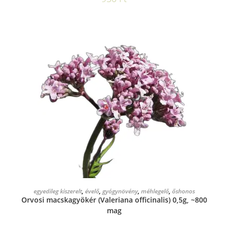
KOSÁRBA TESZEM
egyedileg kiszerelt
,
évelő
,
gyógynövény
,
méhlegelő
,
őshonos
Orvosi macskagyökér (Valeriana officinalis) 0,5g, ~800
mag