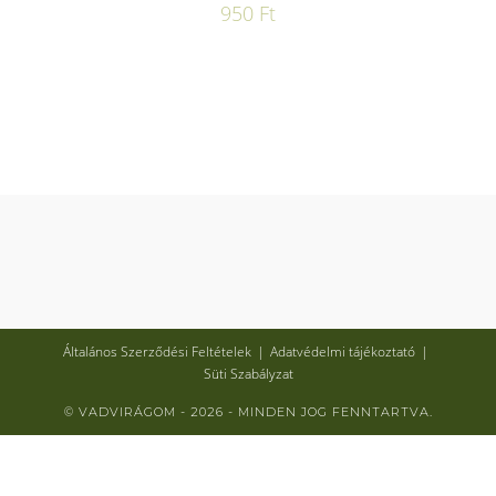
950
Ft
Általános Szerződési Feltételek
Adatvédelmi tájékoztató
Süti Szabályzat
© VADVIRÁGOM - 2026 - MINDEN JOG FENNTARTVA.