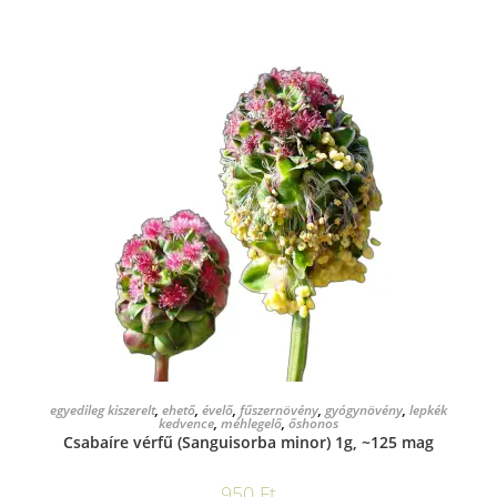
KOSÁRBA TESZEM
egyedileg kiszerelt
,
ehető
,
évelő
,
fűszernövény
,
gyógynövény
,
lepkék
kedvence
,
méhlegelő
,
őshonos
Csabaíre vérfű (Sanguisorba minor) 1g, ~125 mag
950
Ft