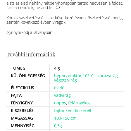
alatt az első néhány hétben/hónapban tartsd nedvesen a földet.
Lassan csírázik, ne add fel! 🙂
Kora tavaszi vetésnél csak következő évben, őszi vetésnél pedig
szintén következő évben virágzik.
Gyönyörködj a látványban!
További információk
TÖMEG
4 g
KÜLÖNLEGESSÉG
beporzófaktor 10/10
,
szárazvirág
,
vágott virág
ÉLETCIKLUS
évelő
FAJTA
vadvirág
FÉNYIGÉNY
napos
,
félárnyékos
KISZERELÉS
fajtánként kiszerelt
MAGASSÁG
100-150 cm
MENNYISÉG
0,5g