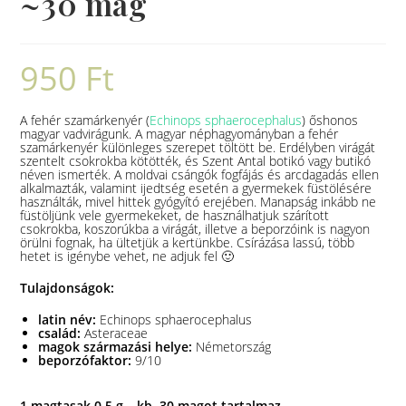
~30 mag
950
Ft
A fehér szamárkenyér (
Echinops sphaerocephalus
) őshonos
magyar vadvirágunk.
A magyar néphagyományban a fehér
szamárkenyér különleges szerepet töltött be.
Erdélyben virágát
szentelt csokrokba kötötték, és Szent Antal botikó vagy butikó
néven ismerték.
A moldvai csángók fogfájás és arcdagadás ellen
alkalmazták, valamint ijedtség esetén a gyermekek füstölésére
használták, mivel hittek gyógyító erejében. Manapság inkább ne
füstöljünk vele gyermekeket, de használhatjuk szárított
csokrokba, koszorúkba a virágát, illetve a beporzóink is nagyon
örülni fognak, ha ültetjük a kertünkbe. Csírázása lassú, több
hetet is igénybe vehet, ne adjuk fel 🙂
Tulajdonságok:
latin név:
Echinops sphaerocephalus
család:
Asteraceae
magok származási helye:
Németország
beporzófaktor:
9/10
1 magtasak 0,5 g – kb. 30 magot tartalmaz.