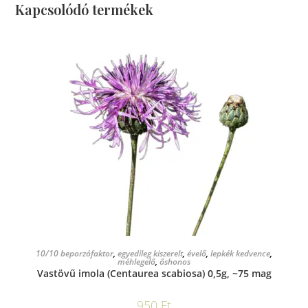
Kapcsolódó termékek
KOSÁRBA TESZEM
10/10 beporzófaktor
,
egyedileg kiszerelt
,
évelő
,
lepkék kedvence
,
méhlegelő
,
őshonos
Vastövű imola (Centaurea scabiosa) 0,5g, ~75 mag
950
Ft