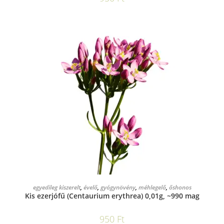
KOSÁRBA TESZEM
egyedileg kiszerelt
,
évelő
,
gyógynövény
,
méhlegelő
,
őshonos
Kis ezerjófű (Centaurium erythrea) 0,01g, ~990 mag
950
Ft