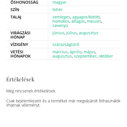
ŐSHONOSSÁG
magyar
SZÍN
fehér
TALAJ
semleges
,
agyagos/kötött
,
homokos
,
átlagos
,
meszes
,
savanyú
VIRÁGZÁSI
június
,
július
,
augusztus
HÓNAP
VÍZIGÉNY
szárazságtűrő
VETÉSI
március
,
április
,
május
,
HÓNAPOK
augusztus
,
szeptember
,
október
Értékelések
Még nincsenek értékelések.
Csak bejelentkezett és a terméket már megvásárolt felhasználók
írhatnak véleményt.