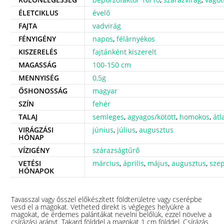
ÉLETCIKLUS
évelő
FAJTA
vadvirág
FÉNYIGÉNY
napos
,
félárnyékos
KISZERELÉS
fajtánként kiszerelt
MAGASSÁG
100-150 cm
MENNYISÉG
0,5g
ŐSHONOSSÁG
magyar
SZÍN
fehér
TALAJ
semleges
,
agyagos/kötött
,
homokos
,
átl
VIRÁGZÁSI
június
,
július
,
augusztus
HÓNAP
VÍZIGÉNY
szárazságtűrő
VETÉSI
március
,
április
,
május
,
augusztus
,
sze
HÓNAPOK
Tavasszal vagy ősszel előkészített földterületre vagy cserépbe
vesd el a magokat. Vetheted direkt is végleges helyükre a
magokat, de érdemes palántákat nevelni belőlük, ezzel növelve a
csírázási arányt. Takard földdel a magokat 1 cm földdel. Csírázás