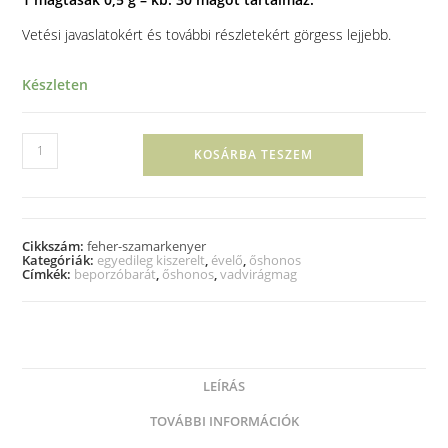
Vetési javaslatokért és további részletekért görgess lejjebb.
Készleten
KOSÁRBA TESZEM
Cikkszám:
feher-szamarkenyer
Kategóriák:
egyedileg kiszerelt
,
évelő
,
őshonos
Címkék:
beporzóbarát
,
őshonos
,
vadvirágmag
LEÍRÁS
TOVÁBBI INFORMÁCIÓK