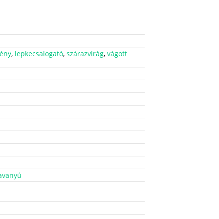
ény
,
lepkecsalogató
,
szárazvirág
,
vágott
avanyú