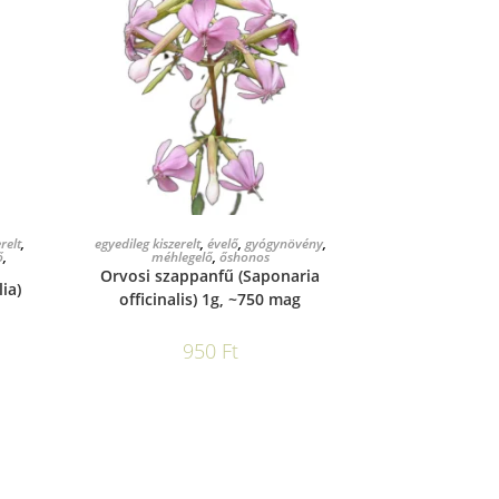
KOSÁRBA TESZEM
relt
,
egyedileg kiszerelt
,
évelő
,
gyógynövény
,
ő
,
méhlegelő
,
őshonos
Orvosi szappanfű (Saponaria
ia)
officinalis) 1g, ~750 mag
950
Ft