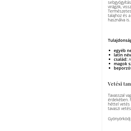
sebgyógyítás
virágzik, vi
Természetes 
talajhoz és 
használva is
Tulajdonsá
egyéb n
latin né
család:
A
magok s
beporzó
Vetési ta
Tavasszal va
érdekében. N
héttel vetés
tavaszi veté
Gyönyörködj 