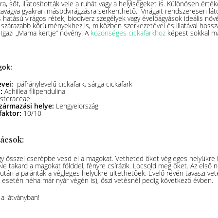
ra, sőt, illatosították vele a ruhát vagy a helyiségeket is. Különösen ér
sszavágva gyakran másodvirágzásra serkenthető. Virágait rendszeresen lá
hatású virágos rétek, biodiverz szegélyek vagy évelőágyások ideális nö
a szárazabb körülményekhez is, miközben szerkezetével és illatával hosszan
. Igazi „Mama kertje” növény. A
közönséges cickafarkhoz
képest sokkal m
gok:
evei:
páfránylevelű cickafark, sárga cickafark
v:
Achillea filipendulina
steraceae
zármazási helye:
Lengyelország
faktor:
10/10
nácsok:
gy ősszel cserépbe vesd el a magokat. Vetheted őket végleges helyükre 
e takard a magokat földdel, fényre csírázik. Locsold meg őket. Az első 
 után a palánták a végleges helyükre ültethetőek. Évelő révén tavaszi ve
s esetén néha már nyár végén is), őszi vetésnél pedig következő évben.
a látványban!