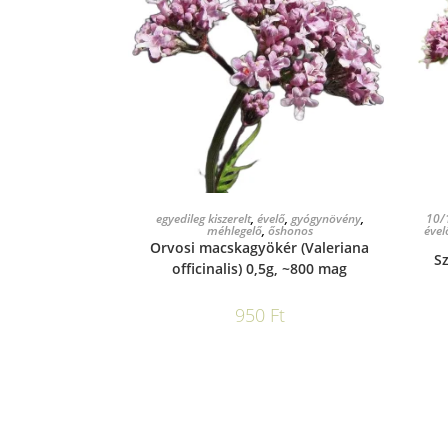
KOSÁRBA TESZEM
egyedileg kiszerelt
,
évelő
,
gyógynövény
,
10/
méhlegelő
,
őshonos
ével
Orvosi macskagyökér (Valeriana
S
officinalis) 0,5g, ~800 mag
950
Ft