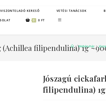
VISZONTELADÓ KERESŐ
VETÉSI TANÁCSOK
B
SOLAT
0
0
FT
 (Achillea filipendulina) 1g ~
>
Webáruház
>
Jósza
Jószagú cickafar
filipendulina) 