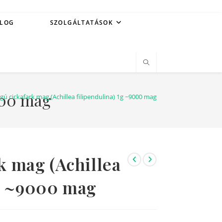
LOG
SZOLGÁLTATÁSOK
9000 mag
gú cickafark mag (Achillea filipendulina) 1g ~9000 mag
k mag (Achillea
1g ~9000 mag