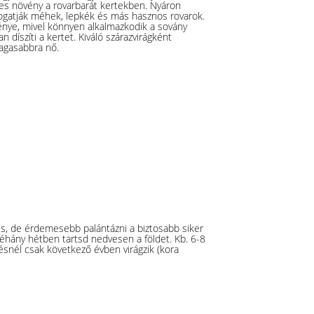
tékes növény a rovarbarát kertekben. Nyáron
togatják méhek, lepkék és más hasznos rovarok.
vénye, mivel könnyen alkalmazkodik a sovány
 díszíti a kertet. Kiváló szárazvirágként
agasabbra nő.
is, de érdemesebb palántázni a biztosabb siker
néhány hétben tartsd nedvesen a földet. Kb. 6-8
tésnél csak következő évben virágzik (kora