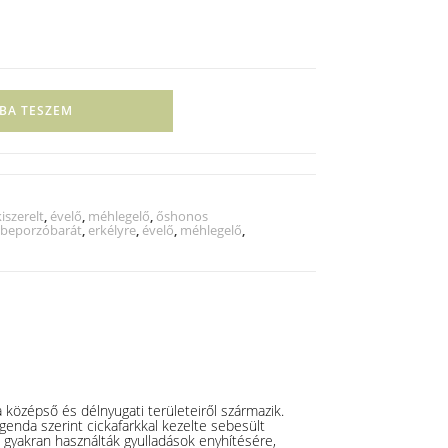
BA TESZEM
iszerelt
,
évelő
,
méhlegelő
,
őshonos
beporzóbarát
,
erkélyre
,
évelő
,
méhlegelő
,
a középső és délnyugati területeiről származik.
egenda szerint cickafarkkal kezelte sebesült
: gyakran használták gyulladások enyhítésére,