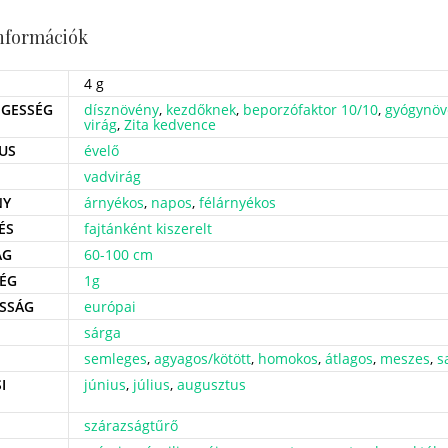
információk
4 g
GESSÉG
dísznövény
,
kezdőknek
,
beporzófaktor 10/10
,
gyógynöv
virág
,
Zita kedvence
US
évelő
vadvirág
NY
árnyékos
,
napos
,
félárnyékos
ÉS
fajtánként kiszerelt
ÁG
60-100 cm
ÉG
1g
SSÁG
európai
sárga
semleges
,
agyagos/kötött
,
homokos
,
átlagos
,
meszes
,
s
I
június
,
július
,
augusztus
szárazságtűrő