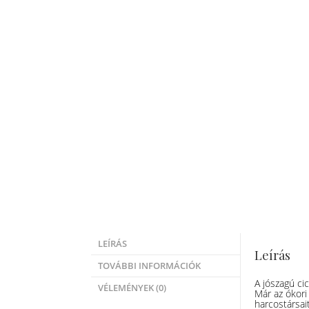
LEÍRÁS
Leírás
TOVÁBBI INFORMÁCIÓK
A jószagú cic
VÉLEMÉNYEK (0)
Már az ókori 
harcostársai