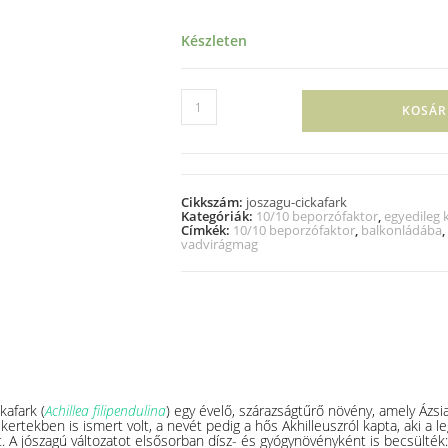
Készleten
KOSÁR
Cikkszám:
joszagu-cickafark
Kategóriák:
10/10 beporzófaktor
,
egyedileg k
Címkék:
10/10 beporzófaktor
,
balkonládába
,
vadvirágmag
kafark (
Achillea filipendulina
) egy évelő, szárazságtűrő növény, amely Ázsi
kertekben is ismert volt, a nevét pedig a hős Akhilleuszról kapta, aki a l
t. A jószagú változatot elsősorban dísz- és gyógynövényként is becsülték