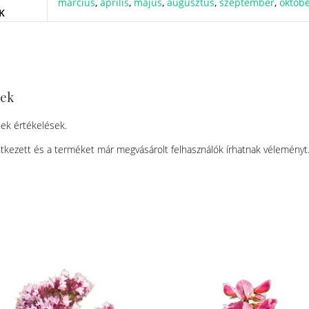
március
,
április
,
május
,
augusztus
,
szeptember
,
októb
K
sek
ek értékelések.
tkezett és a terméket már megvásárolt felhasználók írhatnak véleményt