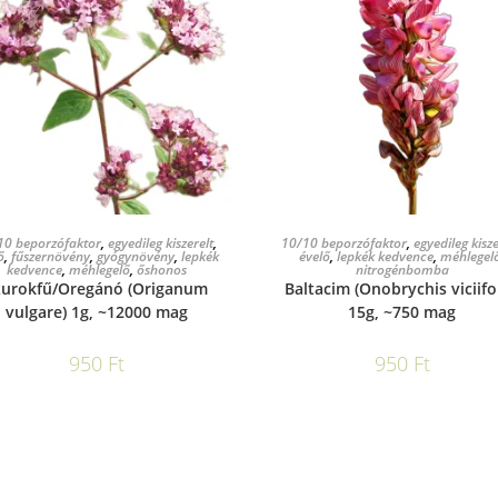
KOSÁRBA TESZEM
KOSÁRBA TESZEM
10 beporzófaktor
,
egyedileg kiszerelt
,
10/10 beporzófaktor
,
egyedileg kisze
ő
,
fűszernövény
,
gyógynövény
,
lepkék
évelő
,
lepkék kedvence
,
méhlegel
kedvence
,
méhlegelő
,
őshonos
nitrogénbomba
zurokfű/Oregánó (Origanum
Baltacim (Onobrychis viciifol
vulgare) 1g, ~12000 mag
15g, ~750 mag
950
Ft
950
Ft