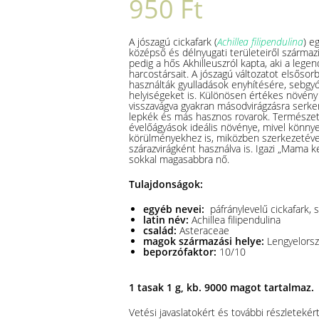
950
Ft
A jószagú cickafark (
Achillea filipendulina
) e
középső és délnyugati területeiről származi
pedig a hős Akhilleuszról kapta, aki a legen
harcostársait. A jószagú változatot elsőso
használták gyulladások enyhítésére, sebgyógy
helyiségeket is. Különösen értékes növény 
visszavágva gyakran másodvirágzásra serke
lepkék és más hasznos rovarok. Természete
évelőágyások ideális növénye, mivel könnye
körülményekhez is, miközben szerkezetével és
szárazvirágként használva is. Igazi „Mama k
sokkal magasabbra nő.
Tulajdonságok:
egyéb nevei:
páfránylevelű cickafark, s
latin név:
Achillea filipendulina
család:
Asteraceae
magok származási helye:
Lengyelors
beporzófaktor:
10/10
1 tasak 1 g, kb. 9000 magot tartalmaz.
Vetési javaslatokért és további részletekért