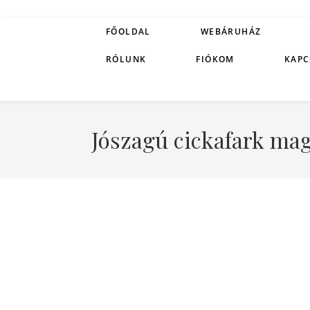
FŐOLDAL
WEBÁRUHÁZ
RÓLUNK
FIÓKOM
KAPC
Jószagú cickafark mag