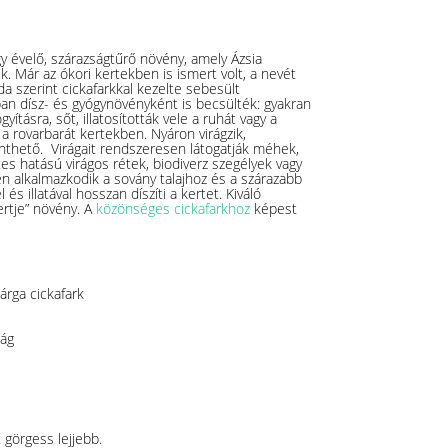
gy évelő, szárazságtűrő növény, amely Ázsia
k. Már az ókori kertekben is ismert volt, a nevét
da szerint cickafarkkal kezelte sebesült
rban dísz- és gyógynövényként is becsülték: gyakran
ításra, sőt, illatosították vele a ruhát vagy a
a rovarbarát kertekben. Nyáron virágzik,
nthető. Virágait rendszeresen látogatják méhek,
s hatású virágos rétek, biodiverz szegélyek vagy
n alkalmazkodik a sovány talajhoz és a szárazabb
 illatával hosszan díszíti a kertet. Kiváló
ertje” növény. A
közönséges cickafarkhoz
képest
árga cickafark
zág
 görgess lejjebb.