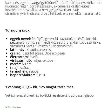
kapta, és egykor „vargyógyítófűnek”, „rühfűnek” is nevezték, mert
kivonatát régen bőrbetegségek, ekcéma és csalánkiütés
kezelésére használták a népi gyógyászatban. Akár
dísznövényként, díszkerti beültetésekre is remekül használható.
Tulajdonságok:
egyéb nevei:
fekélyfű, gerentfű, kavkázfű, kelésfű, koszfű,
pézsmafű, rühfű, sennyedékfű, seprűfű, sikkantyú , szőröske,
szöszkefű, varfű, fürösztő fű, vargyógyítófű
latin név:
Knautia arvensis
család:
Caprifoliaceae/Dipsacoideae
élettartam:
évelő
virágzási idő:
május-október
méret:
60 cm
talaj:
száraz
termőhely:
napos
beporzófaktor:
10/10
1 csomag 0,5 g – kb. 125 magot tartalmaz.
Vetési javaslatokért és további részletekért görgess lejjebb.
Készleten