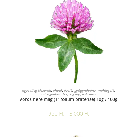
OPCIÓK VÁLASZTÁSA
egyedileg kiszerelt
,
ehető
,
évelő
,
gyógynövény
,
méhlegelő
,
nitrogénbomba
,
ősgyep
,
őshonos
Vörös here mag (Trifolium pratense) 10g / 100g
950
Ft
–
3.000
Ft