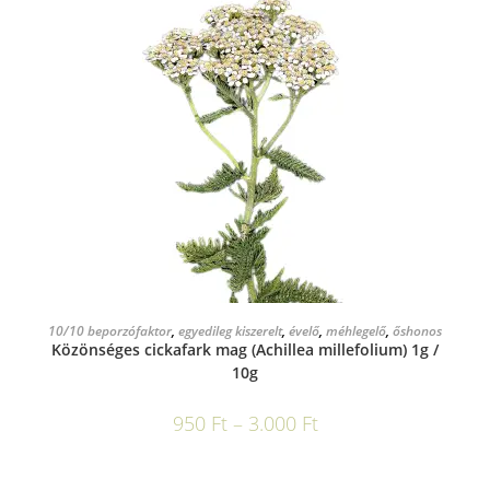
OPCIÓK VÁLASZTÁSA
10/10 beporzófaktor
,
egyedileg kiszerelt
,
évelő
,
méhlegelő
,
őshonos
Közönséges cickafark mag (Achillea millefolium) 1g /
10g
950
Ft
–
3.000
Ft