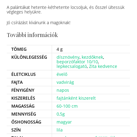
A palántákat hetente-kéthetente locsoljuk, és ősszel ültessük
végleges helyükre.
Jó csírázást kívánunk a magoknak!
További információk
TÖMEG
4 g
KÜLÖNLEGESSÉG
dísznövény
,
kezdőknek
,
beporzófaktor 10/10
,
lepkecsalogató
,
Zita kedvence
ÉLETCIKLUS
évelő
FAJTA
vadvirág
FÉNYIGÉNY
napos
KISZERELÉS
fajtánként kiszerelt
MAGASSÁG
60-100 cm
MENNYISÉG
0,5g
ŐSHONOSSÁG
magyar
SZÍN
lila