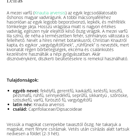
Leírás
A mezei varfű (
Knautia arvensis
) az egyik legcsodálatosabb
őshonos magyar vadvirágunk. A többi mácsonyaféléhez
hasonlóan az egyik legjobb beporzóvonzó, lepkék, és méhfélék
tömkelege járja. Hosszú virágzása miatt is nagyon értékes
vadvirág, egészen nyár elejétől késő őszig virágzik. A mezei varfű
lila színű, de néha a természetben fehér, színhiányos változata is
fellelhető. Nevét a híres német botanikusról, Christian Knautról
kapta, és egykor „vargyógyítófűnek”, „rühfűnek” is nevezték, mert
kivonatát régen bőrbetegségek, ekcéma és csalánkiütés
kezelésére használták a népi gyógyászatban. Akár
dísznövényként, díszkerti beültetésekre is remekül használható.
Tulajdonságok:
egyéb nevei:
fekélyfű, gerentfű, kavkázfű, kelésfű, koszfű,
pézsmafű, rühfű, sennyedékfű, seprűfű, sikkantyú , szőröske,
szöszkefű, varfű, fürösztő fű, vargyógyítófű
latin név:
Knautia arvensis
család:
Caprifoliaceae/Dipsacoideae
Vessük a magokat cserepekbe tavasztól őszig. Ne takarjuk a
magokat, mert fényre csíráznak. Vetés után csírázás alatt tartsuk
nedvesen a földet (2-3 hét).