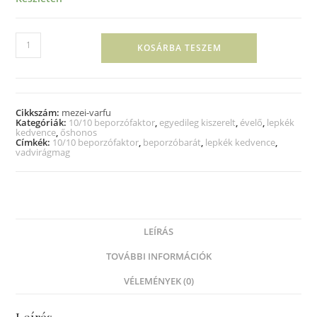
KOSÁRBA TESZEM
Cikkszám:
mezei-varfu
Kategóriák:
10/10 beporzófaktor
,
egyedileg kiszerelt
,
évelő
,
lepkék
kedvence
,
őshonos
Címkék:
10/10 beporzófaktor
,
beporzóbarát
,
lepkék kedvence
,
vadvirágmag
LEÍRÁS
TOVÁBBI INFORMÁCIÓK
VÉLEMÉNYEK (0)