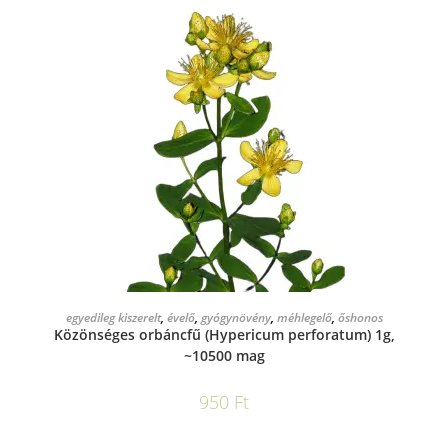
KOSÁRBA TESZEM
egyedileg kiszerelt
,
évelő
,
gyógynövény
,
méhlegelő
,
őshonos
Közönséges orbáncfű (Hypericum perforatum) 1g,
~10500 mag
950
Ft