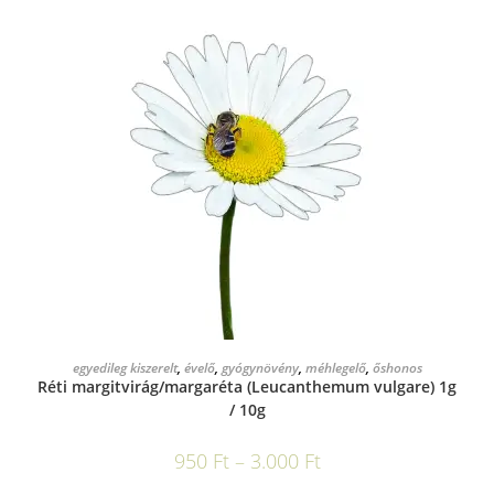
OPCIÓK VÁLASZTÁSA
egyedileg kiszerelt
,
évelő
,
gyógynövény
,
méhlegelő
,
őshonos
Réti margitvirág/margaréta (Leucanthemum vulgare) 1g
/ 10g
950
Ft
–
3.000
Ft