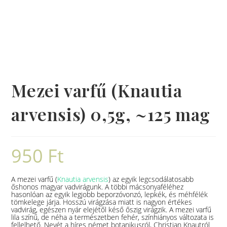
Mezei varfű (Knautia
arvensis) 0,5g, ~125 mag
950
Ft
A mezei varfű (
Knautia arvensis
) az egyik legcsodálatosabb
őshonos magyar vadvirágunk. A többi mácsonyaféléhez
hasonlóan az egyik legjobb beporzóvonzó, lepkék, és méhfélék
tömkelege járja. Hosszú virágzása miatt is nagyon értékes
vadvirág, egészen nyár elejétől késő őszig virágzik. A mezei varfű
lila színű, de néha a természetben fehér, színhiányos változata is
fellelhető. Nevét a híres német botanikusról, Christian Knautról