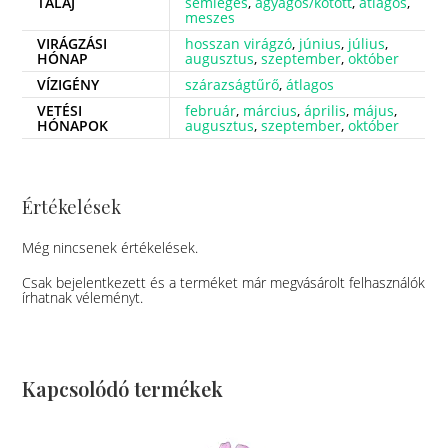
TALAJ
semleges
,
agyagos/kötött
,
átlagos
,
meszes
VIRÁGZÁSI
hosszan virágzó
,
június
,
július
,
HÓNAP
augusztus
,
szeptember
,
október
VÍZIGÉNY
szárazságtűrő
,
átlagos
VETÉSI
február
,
március
,
április
,
május
,
HÓNAPOK
augusztus
,
szeptember
,
október
Értékelések
Még nincsenek értékelések.
Csak bejelentkezett és a terméket már megvásárolt felhasználók
írhatnak véleményt.
Kapcsolódó termékek