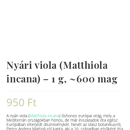
Nyári viola (Matthiola
incana) – 1 g, ~600 mag
950
Ft
A nyári viola (
Matthiola incana
) őshonos európai virág, mely a
Mediterrán országokban honos, de már évszázadok óta egész
Európában elterjedt dísznövénykét. Nevét az olasz botanikusról,
Pietro Andrea Mattioli-ról kapta, aki a 16. században elsőként írta