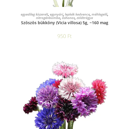
KOSÁRBA TESZEM
egyedileg kiszerelt
,
egynyári
,
lepkék kedvence
,
méhlegelő
,
nitrogénbomba
,
őshonos
,
zöldtrágya
Szöszös bükköny (Vicia villosa) 5g, ~160 mag
950
Ft