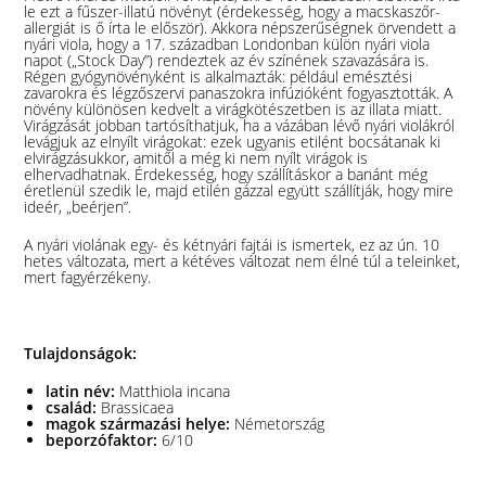
le ezt a fűszer-illatú növényt (érdekesség, hogy a macskaszőr-
allergiát is ő írta le először). Akkora népszerűségnek örvendett a
nyári viola, hogy a 17. században Londonban külön nyári viola
napot („Stock Day”) rendeztek az év színének szavazására is.
Régen gyógynövényként is alkalmazták: például emésztési
zavarokra és légzőszervi panaszokra infúzióként fogyasztották. A
növény különösen kedvelt a virágkötészetben is az illata miatt.
Virágzását jobban tartósíthatjuk, ha a vázában lévő nyári violákról
levágjuk az elnyílt virágokat: ezek ugyanis etilént bocsátanak ki
elvirágzásukkor, amitől a még ki nem nyílt virágok is
elhervadhatnak. Érdekesség, hogy szállításkor a banánt még
éretlenül szedik le, majd etilén gázzal együtt szállítják, hogy mire
ideér, „beérjen”.
A nyári violának egy- és kétnyári fajtái is ismertek, ez az ún. 10
hetes változata, mert a kétéves változat nem élné túl a teleinket,
mert fagyérzékeny.
Tulajdonságok:
latin név:
Matthiola incana
család:
Brassicaea
magok származási helye:
Németország
beporzófaktor:
6/10