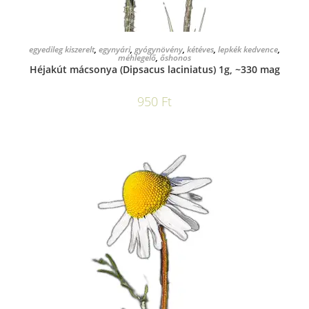
KOSÁRBA TESZEM
egyedileg kiszerelt
,
egynyári
,
gyógynövény
,
kétéves
,
lepkék kedvence
,
méhlegelő
,
őshonos
Héjakút mácsonya (Dipsacus laciniatus) 1g, ~330 mag
950
Ft