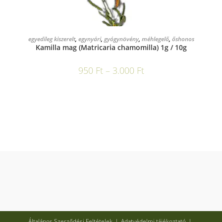
OPCIÓK VÁLASZTÁSA
egyedileg kiszerelt
,
egynyári
,
gyógynövény
,
méhlegelő
,
őshonos
Kamilla mag (Matricaria chamomilla) 1g / 10g
950
Ft
–
3.000
Ft
Általános Szerződési Feltételek
Adatvédelmi tájékoztató