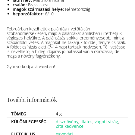
latin név:
Matthiola incana
család:
Brassicaea
magok származási helye:
Németország
beporzófaktor:
6/10
Februárban kezdhetjük palántázni vetőtálcán
szobahőmérsékleten, majd a palántákat áprilisban ültethetjük
végleges helyükre. A palántázás sokkal eredményesebb, mint a
szabadföldi vetés. A magokat ne takarjuk földdel, fényre csírázik.
A földet csírázás alatt (7-14 nap) tartsuk nedvesen. Téli vetéssel
is nevelhető, a hideg időjárás jó hatással van a csírázásra, de
maga a növény fagyérzékeny.
Gyönyörködj a látványban!
További információk
TÖMEG
4 g
KÜLÖNLEGESSÉG
dísznövény
,
illatos
,
vágott virág
,
Zita kedvence
ÉLETCIKLUS
egynyári