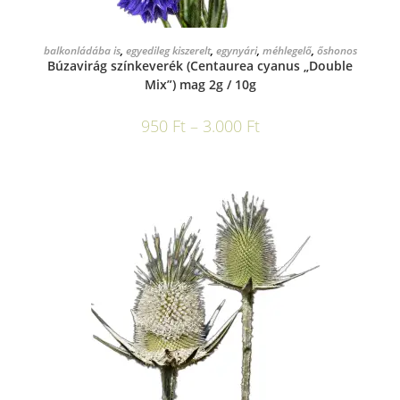
OPCIÓK VÁLASZTÁSA
balkonládába is
,
egyedileg kiszerelt
,
egynyári
,
méhlegelő
,
őshonos
Búzavirág színkeverék (Centaurea cyanus „Double
Mix”) mag 2g / 10g
950
Ft
–
3.000
Ft