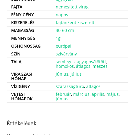
FAJTA
nemesített virág
FÉNYIGÉNY
napos
KISZERELÉS
fajtánként kiszerelt
MAGASSÁG
30-60 cm
MENNYISÉG
1g
ŐSHONOSSÁG
európai
SZÍN
szivárvány
TALAJ
semleges
,
agyagos/kötött
,
homokos
,
átlagos
,
meszes
VIRÁGZÁSI
június
,
július
HÓNAP
VÍZIGÉNY
szárazságtűrő
,
átlagos
VETÉSI
február
,
március
,
április
,
május
,
HÓNAPOK
június
Értékelések