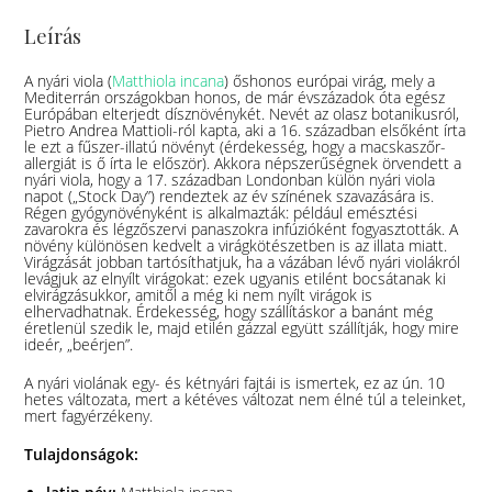
Leírás
A nyári viola (
Matthiola incana
) őshonos európai virág, mely a
Mediterrán országokban honos, de már évszázadok óta egész
Európában elterjedt dísznövénykét. Nevét az olasz botanikusról,
Pietro Andrea Mattioli-ról kapta, aki a 16. században elsőként írta
le ezt a fűszer-illatú növényt (érdekesség, hogy a macskaszőr-
allergiát is ő írta le először). Akkora népszerűségnek örvendett a
nyári viola, hogy a 17. században Londonban külön nyári viola
napot („Stock Day”) rendeztek az év színének szavazására is.
Régen gyógynövényként is alkalmazták: például emésztési
zavarokra és légzőszervi panaszokra infúzióként fogyasztották. A
növény különösen kedvelt a virágkötészetben is az illata miatt.
Virágzását jobban tartósíthatjuk, ha a vázában lévő nyári violákról
levágjuk az elnyílt virágokat: ezek ugyanis etilént bocsátanak ki
elvirágzásukkor, amitől a még ki nem nyílt virágok is
elhervadhatnak. Érdekesség, hogy szállításkor a banánt még
éretlenül szedik le, majd etilén gázzal együtt szállítják, hogy mire
ideér, „beérjen”.
A nyári violának egy- és kétnyári fajtái is ismertek, ez az ún. 10
hetes változata, mert a kétéves változat nem élné túl a teleinket,
mert fagyérzékeny.
Tulajdonságok: