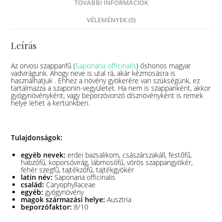
TOVÁBBI INFORMÁCIÓK
VÉLEMÉNYEK (0)
Leírás
Az orvosi szappanfű (
Saponaria officinalis
) őshonos magyar
vadvirágunk. Ahogy neve is utal rá, akár kézmosásra is
használhatjuk . Ehhez a növény gyökerére van szükségünk, ez
tartalmazza a szaponin-vegyületet. Ha nem is szappanként, akkor
gyógynövényként, vagy beporzóvonzó dísznövényként is remek
helye lehet a kertünkben.
Tulajdonságok:
egyéb nevek:
erdei bazsalikom, császárszakáll, festőfű,
habzófű, koporsóvirág, lábmosófű, vörös szappangyökér,
fehér szegfű, tajtékzófű, tajtékgyökér
latin név:
Saponaria officinalis
család:
Caryophyllaceae
egyéb:
gyógynövény
magok származási helye:
Ausztria
beporzófaktor:
8/10