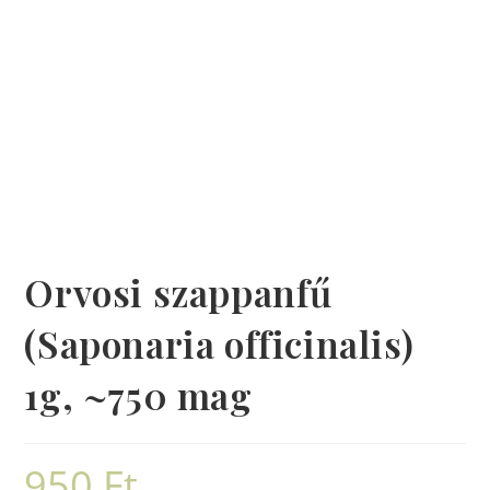
Orvosi szappanfű
(Saponaria officinalis)
1g, ~750 mag
950
Ft