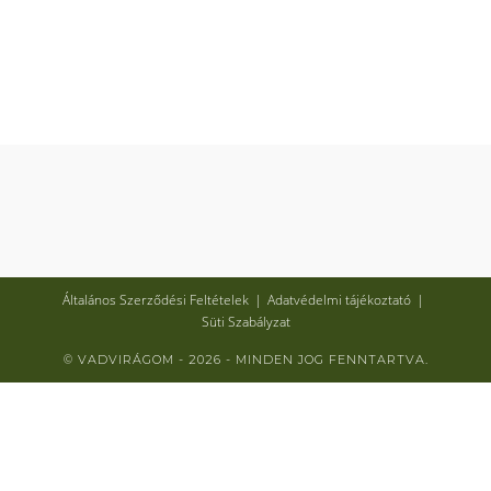
Általános Szerződési Feltételek
Adatvédelmi tájékoztató
Süti Szabályzat
© VADVIRÁGOM - 2026 - MINDEN JOG FENNTARTVA.