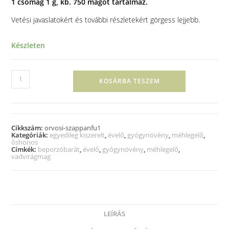
1 csomag 1 g, kb. 750 magot tartalmaz.
Vetési javaslatokért és további részletekért görgess lejjebb.
Készleten
KOSÁRBA TESZEM
Cikkszám:
orvosi-szappanfu1
Kategóriák:
egyedileg kiszerelt
,
évelő
,
gyógynövény
,
méhlegelő
,
őshonos
Címkék:
beporzóbarát
,
évelő
,
gyógynövény
,
méhlegelő
,
vadvirágmag
LEÍRÁS