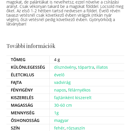
magokat, de palántákat is nevelhetsz, ezzel növelve a csírázási
arányt. Csak vékonyan takard be a magokat földdel. Locsold meg
őket. Az első 1-2 hétben tartsd nedvesen a földet. Évelő révén
tavaszi vetésnél csak következő évben virágzik (ritkán nyár
végén), őszi vetésnél pedig következő évben. Gyönyörködj a
látványban!
További információk
TÖMEG
4 g
KÜLÖNLEGESSÉG
dísznövény
,
tópartra
,
illatos
ÉLETCIKLUS
évelő
FAJTA
vadvirág
FÉNYIGÉNY
napos
,
félárnyékos
KISZERELÉS
fajtánként kiszerelt
MAGASSÁG
30-60 cm
MENNYISÉG
1g
ŐSHONOSSÁG
magyar
SZÍN
fehér
,
rózsaszín