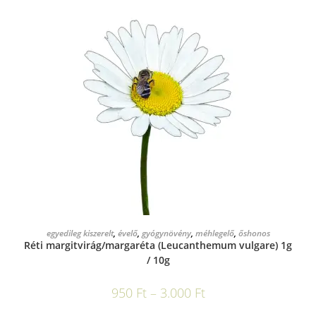
OPCIÓK VÁLASZTÁSA
egyedileg kiszerelt
,
évelő
,
gyógynövény
,
méhlegelő
,
őshonos
Réti margitvirág/margaréta (Leucanthemum vulgare) 1g
/ 10g
950
Ft
–
3.000
Ft