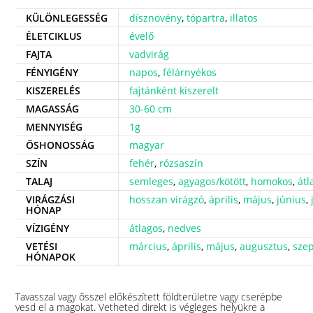
KÜLÖNLEGESSÉG
dísznövény
,
tópartra
,
illatos
ÉLETCIKLUS
évelő
FAJTA
vadvirág
FÉNYIGÉNY
napos
,
félárnyékos
KISZERELÉS
fajtánként kiszerelt
MAGASSÁG
30-60 cm
MENNYISÉG
1g
ŐSHONOSSÁG
magyar
SZÍN
fehér
,
rózsaszín
TALAJ
semleges
,
agyagos/kötött
,
homokos
,
átl
VIRÁGZÁSI
hosszan virágzó
,
április
,
május
,
június
,
HÓNAP
VÍZIGÉNY
átlagos
,
nedves
VETÉSI
március
,
április
,
május
,
augusztus
,
sze
HÓNAPOK
Tavasszal vagy ősszel előkészített földterületre vagy cserépbe
vesd el a magokat. Vetheted direkt is végleges helyükre a