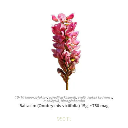
KOSÁRBA TESZEM
10/10 beporzófaktor
,
egyedileg kiszerelt
,
évelő
,
lepkék kedvence
,
méhlegelő
,
nitrogénbomba
Baltacim (Onobrychis viciifolia) 15g, ~750 mag
950
Ft