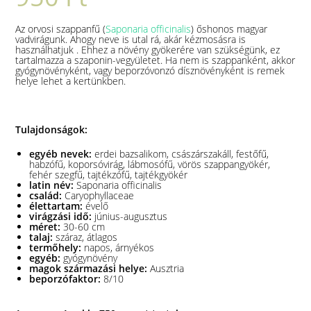
Az orvosi szappanfű (
Saponaria officinalis
) őshonos magyar
vadvirágunk. Ahogy neve is utal rá, akár kézmosásra is
használhatjuk . Ehhez a növény gyökerére van szükségünk, ez
tartalmazza a szaponin-vegyületet. Ha nem is szappanként, akkor
gyógynövényként, vagy beporzóvonzó dísznövényként is remek
helye lehet a kertünkben.
Tulajdonságok:
egyéb nevek:
erdei bazsalikom, császárszakáll, festőfű,
habzófű, koporsóvirág, lábmosófű, vörös szappangyökér,
fehér szegfű, tajtékzófű, tajtékgyökér
latin név:
Saponaria officinalis
család:
Caryophyllaceae
élettartam:
évelő
virágzási idő:
június-augusztus
méret:
30-60 cm
talaj:
száraz, átlagos
termőhely:
napos, árnyékos
egyéb:
gyógynövény
magok származási helye:
Ausztria
beporzófaktor:
8/10