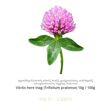
OPCIÓK VÁLASZTÁSA
egyedileg kiszerelt
,
ehető
,
évelő
,
gyógynövény
,
méhlegelő
,
nitrogénbomba
,
ősgyep
,
őshonos
Vörös here mag (Trifolium pratense) 10g / 100g
950
Ft
–
3.000
Ft