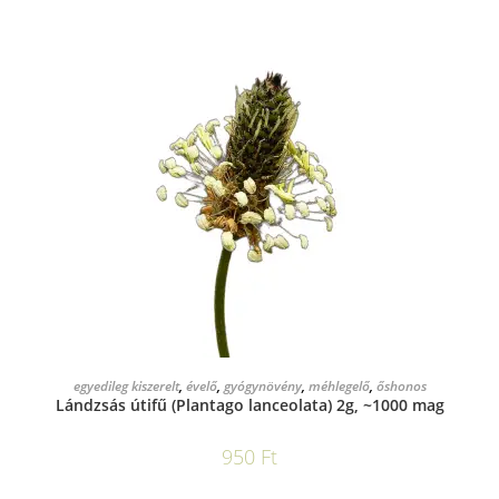
KOSÁRBA TESZEM
egyedileg kiszerelt
,
évelő
,
gyógynövény
,
méhlegelő
,
őshonos
Lándzsás útifű (Plantago lanceolata) 2g, ~1000 mag
950
Ft