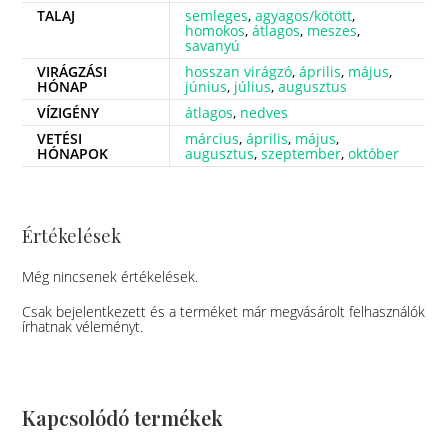
TALAJ
semleges
,
agyagos/kötött
,
homokos
,
átlagos
,
meszes
,
savanyú
VIRÁGZÁSI
hosszan virágzó
,
április
,
május
,
HÓNAP
június
,
július
,
augusztus
VÍZIGÉNY
átlagos
,
nedves
VETÉSI
március
,
április
,
május
,
HÓNAPOK
augusztus
,
szeptember
,
október
Értékelések
Még nincsenek értékelések.
Csak bejelentkezett és a terméket már megvásárolt felhasználók
írhatnak véleményt.
Kapcsolódó termékek