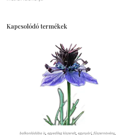
Kapcsolódó termékek
KOSÁRBA TESZEM
balkonládába is
,
egyedileg kiszerelt
,
egynyári
,
fűszernövény
,