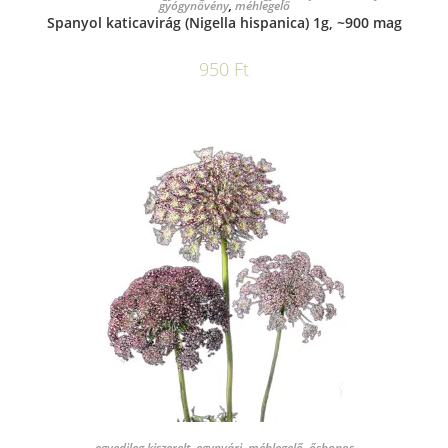
gyógynövény
,
méhlegelő
Spanyol katicavirág (Nigella hispanica) 1g, ~900 mag
950
Ft
KOSÁRBA TESZEM
egyedileg kiszerelt
,
egynyári
,
méhlegelő
,
őshonos