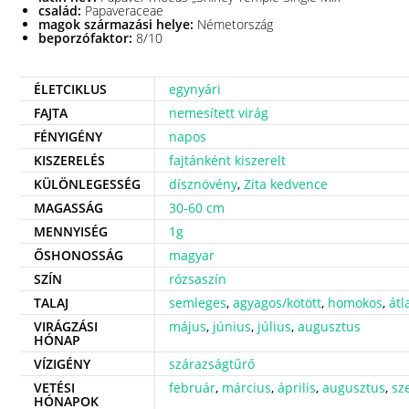
család:
Papaveraceae
magok származási helye:
Németország
beporzófaktor:
8/10
ÉLETCIKLUS
egynyári
FAJTA
nemesített virág
FÉNYIGÉNY
napos
KISZERELÉS
fajtánként kiszerelt
KÜLÖNLEGESSÉG
dísznövény
,
Zita kedvence
MAGASSÁG
30-60 cm
MENNYISÉG
1g
ŐSHONOSSÁG
magyar
SZÍN
rózsaszín
TALAJ
semleges
,
agyagos/kötött
,
homokos
,
átl
VIRÁGZÁSI
május
,
június
,
július
,
augusztus
HÓNAP
VÍZIGÉNY
szárazságtűrő
VETÉSI
február
,
március
,
április
,
augusztus
,
sz
HÓNAPOK