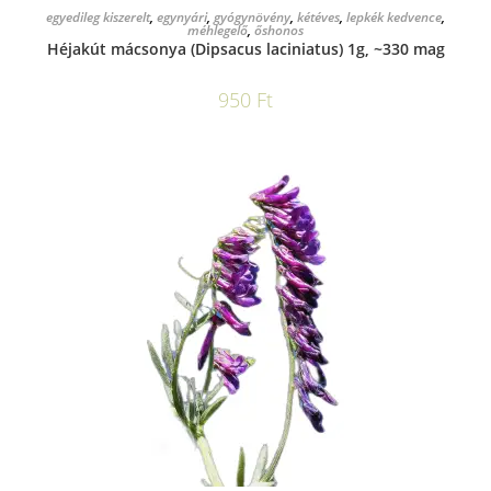
KOSÁRBA TESZEM
egyedileg kiszerelt
,
egynyári
,
gyógynövény
,
kétéves
,
lepkék kedvence
,
méhlegelő
,
őshonos
Héjakút mácsonya (Dipsacus laciniatus) 1g, ~330 mag
950
Ft