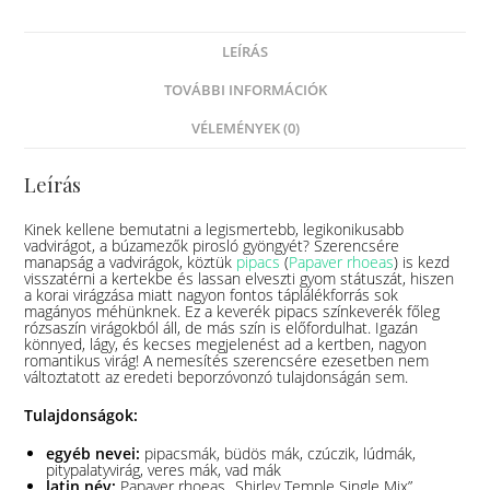
LEÍRÁS
TOVÁBBI INFORMÁCIÓK
VÉLEMÉNYEK (0)
Leírás
Kinek kellene bemutatni a legismertebb, legikonikusabb
vadvirágot, a búzamezők pirosló gyöngyét? Szerencsére
manapság a vadvirágok, köztük
pipacs
(
Papaver rhoeas
) is kezd
visszatérni a kertekbe és lassan elveszti gyom státuszát, hiszen
a korai virágzása miatt nagyon fontos táplálékforrás sok
magányos méhünknek. Ez a keverék pipacs színkeverék főleg
rózsaszín virágokból áll, de más szín is előfordulhat. Igazán
könnyed, lágy, és kecses megjelenést ad a kertben, nagyon
romantikus virág! A nemesítés szerencsére ezesetben nem
változtatott az eredeti beporzóvonzó tulajdonságán sem.
Tulajdonságok:
egyéb nevei:
pipacsmák, büdös mák, czúczik, lúdmák,
pitypalatyvirág, veres mák, vad mák
latin név:
Papaver rhoeas „Shirley Temple Single Mix”