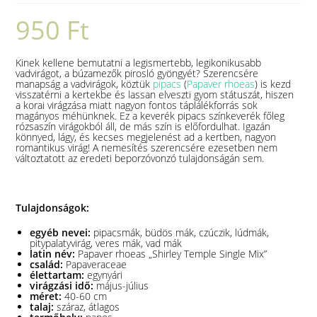
950
Ft
Kinek kellene bemutatni a legismertebb, legikonikusabb
vadvirágot, a búzamezők pirosló gyöngyét? Szerencsére
manapság a vadvirágok, köztük
pipacs
(
Papaver rhoeas
) is kezd
visszatérni a kertekbe és lassan elveszti gyom státuszát, hiszen
a korai virágzása miatt nagyon fontos táplálékforrás sok
magányos méhünknek. Ez a keverék pipacs színkeverék főleg
rózsaszín virágokból áll, de más szín is előfordulhat. Igazán
könnyed, lágy, és kecses megjelenést ad a kertben, nagyon
romantikus virág! A nemesítés szerencsére ezesetben nem
változtatott az eredeti beporzóvonzó tulajdonságán sem.
Tulajdonságok:
egyéb nevei:
pipacsmák, büdös mák, czúczik, lúdmák,
pitypalatyvirág, veres mák, vad mák
latin név:
Papaver rhoeas „Shirley Temple Single Mix”
család:
Papaveraceae
élettartam:
egynyári
virágzási idő:
május-július
méret:
40-60 cm
talaj:
száraz, átlagos