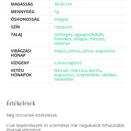
MAGASSÁG
30-60 cm
MENNYISÉG
1g
ŐSHONOSSÁG
magyar
SZÍN
rózsaszín
TALAJ
semleges
,
agyagos/kötött
,
homokos
,
átlagos
,
meszes
,
savanyú
VIRÁGZÁSI
május
,
június
,
július
,
augusztus
HÓNAP
VÍZIGÉNY
szárazságtűrő
VETÉSI
február
,
március
,
április
,
HÓNAPOK
augusztus
,
szeptember
,
október
,
november
Értékelések
Még nincsenek értékelések.
Csak bejelentkezett és a terméket már megvásárolt felhasználók
írhatnak véleményt.