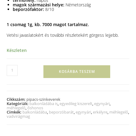
termőhely:
napos
magok származási helye:
Németország
beporzófaktor:
8/10
1 csomag 1g, kb. 7000 magot tartalmaz.
Vetési javaslatokért és további részletekért görgess lejjebb.
Készleten
KOSÁRBA TESZEM
Cikkszám:
pipacs-szinkeverek
Kategóriák:
balkonládába is
,
egyedileg kiszerelt
,
egynyári
,
méhlegelő
,
őshonos
Címkék:
balkonládába
,
beporzóbarát
,
egynyári
,
erkélyre
,
méhlegelő
,
vadvirágmag