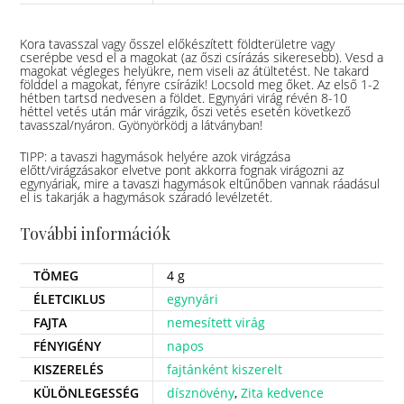
Kora tavasszal vagy ősszel előkészített földterületre vagy
cserépbe vesd el a magokat (az őszi csírázás sikeresebb). Vesd a
magokat végleges helyükre, nem viseli az átültetést. Ne takard
földdel a magokat, fényre csírázik! Locsold meg őket. Az első 1-2
hétben tartsd nedvesen a földet. Egynyári virág révén 8-10
héttel vetés után már virágzik, őszi vetés esetén következő
tavasszal/nyáron. Gyönyörködj a látványban!
TIPP: a tavaszi hagymások helyére azok virágzása
előtt/virágzásakor elvetve pont akkorra fognak virágozni az
egynyáriak, mire a tavaszi hagymások eltűnőben vannak ráadásul
el is takarják a hagymások száradó levélzetét.
További információk
TÖMEG
4 g
ÉLETCIKLUS
egynyári
FAJTA
nemesített virág
FÉNYIGÉNY
napos
KISZERELÉS
fajtánként kiszerelt
KÜLÖNLEGESSÉG
dísznövény
,
Zita kedvence