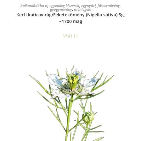
KOSÁRBA TESZEM
balkonládába is
,
egyedileg kiszerelt
,
egynyári
,
fűszernövény
,
gyógynövény
,
méhlegelő
Kerti katicavirág/Feketekömény (Nigella sativa) 5g,
~1700 mag
950
Ft