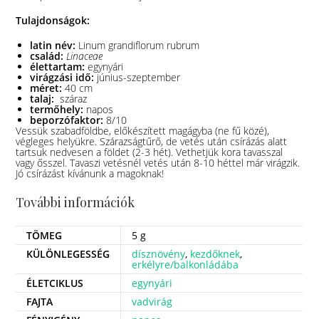
Tulajdonságok:
latin név:
Linum grandiflorum rubrum
család:
Linaceae
élettartam:
egynyári
virágzási idő:
június-szeptember
méret:
40 cm
talaj:
száraz
termőhely:
napos
beporzófaktor:
8/10
Vessük szabadföldbe, előkészített magágyba (ne fű közé),
végleges helyükre. Szárazságtűrő, de vetés után csírázás alatt
tartsuk nedvesen a földet (2-3 hét). Vethetjük kora tavasszal
vagy ősszel. Tavaszi vetésnél vetés után 8-10 héttel már virágzik.
Jó csírázást kívánunk a magoknak!
További információk
TÖMEG
5 g
KÜLÖNLEGESSÉG
dísznövény
,
kezdőknek
,
erkélyre/balkonládába
ÉLETCIKLUS
egynyári
FAJTA
vadvirág