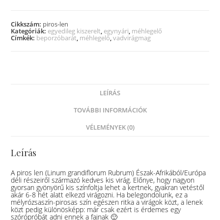
Cikkszám:
piros-len
Kategóriák:
egyedileg kiszerelt
,
egynyári
,
méhlegelő
Címkék:
beporzóbarát
,
méhlegelő
,
vadvirágmag
LEÍRÁS
TOVÁBBI INFORMÁCIÓK
VÉLEMÉNYEK (0)
Leírás
A piros len (Linum grandiflorum Rubrum) Észak-Afrikából/Európa
déli részeiről származó kedves kis virág. Előnye, hogy nagyon
gyorsan gyönyörű kis színfoltja lehet a kertnek, gyakran vetéstől
akár 6-8 hét alatt elkezd virágozni. Ha belegondolunk, ez a
mélyrózsaszín-pirosas szín egészen ritka a virágok közt, a lenek
közt pedig különösképp: már csak ezért is érdemes egy
szórópróbát adni ennek a fajnak 🙂