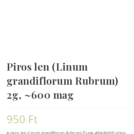
Piros len (Linum
grandiflorum Rubrum)
2g, ~600 mag
950
Ft
A piros len (Linum grandiflorum Rubrum) Észak-Afrikából/Európa