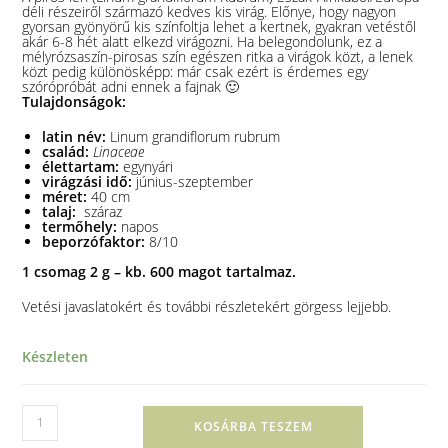
déli részeiről származó kedves kis virág. Előnye, hogy nagyon
gyorsan gyönyörű kis színfoltja lehet a kertnek, gyakran vetéstől
akár 6-8 hét alatt elkezd virágozni. Ha belegondolunk, ez a
mélyrózsaszín-pirosas szín egészen ritka a virágok közt, a lenek
közt pedig különösképp: már csak ezért is érdemes egy
szórópróbát adni ennek a fajnak 🙂
Tulajdonságok:
latin név:
Linum grandiflorum rubrum
család:
Linaceae
élettartam:
egynyári
virágzási idő:
június-szeptember
méret:
40 cm
talaj:
száraz
termőhely:
napos
beporzófaktor:
8/10
1 csomag 2 g – kb. 600 magot tartalmaz.
Vetési javaslatokért és további részletekért görgess lejjebb.
Készleten
KOSÁRBA TESZEM