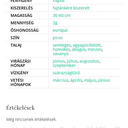
FÉNYIGÉNY
napos
KISZERELÉS
fajtánként kiszerelt
MAGASSÁG
30-60 cm
MENNYISÉG
2g
ŐSHONOSSÁG
európai
SZÍN
piros
TALAJ
semleges
,
agyagos/kötött
,
homokos
,
átlagos
,
meszes
,
savanyú
VIRÁGZÁSI
június
,
július
,
augusztus
,
HÓNAP
szeptember
VÍZIGÉNY
szárazságtűrő
VETÉSI
március
,
április
,
május
,
június
HÓNAPOK
Értékelések
Még nincsenek értékelések.