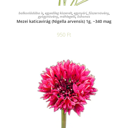
KOSÁRBA TESZEM
balkonládába is
,
egyedileg kiszerelt
,
egynyári
,
fűszernövény
,
gyógynövény
,
méhlegelő
,
őshonos
Mezei katicavirág (Nigella arvensis) 1g, ~340 mag
950
Ft