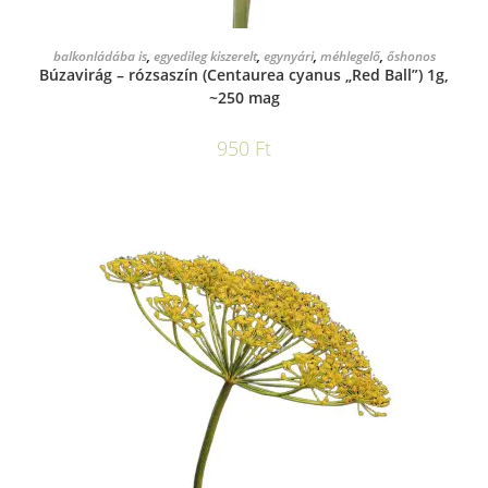
KOSÁRBA TESZEM
balkonládába is
,
egyedileg kiszerelt
,
egynyári
,
méhlegelő
,
őshonos
Búzavirág – rózsaszín (Centaurea cyanus „Red Ball”) 1g,
~250 mag
950
Ft