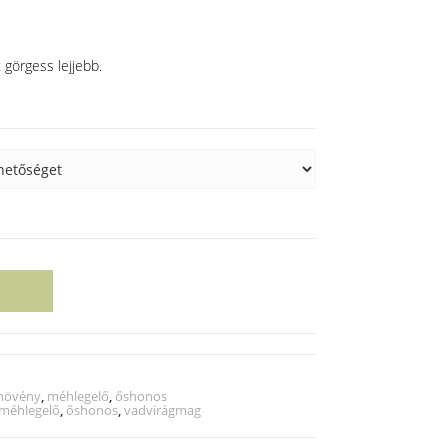
 görgess lejjebb.
növény
,
méhlegelő
,
őshonos
méhlegelő
,
őshonos
,
vadvirágmag