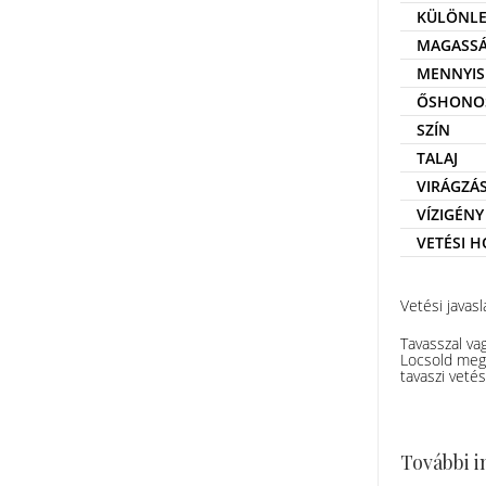
KÜLÖNLE
MAGASS
MENNYIS
ŐSHONO
SZÍN
TALAJ
VIRÁGZÁ
VÍZIGÉNY
VETÉSI 
Vetési javasl
Tavasszal va
Locsold meg 
tavaszi veté
További 