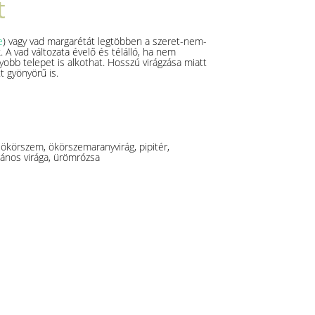
t
e
) vagy vad margarétát legtöbben a szeret-nem-
. A vad változata évelő és télálló, ha nem
gyobb telepet is alkothat. Hosszú virágzása miatt
t gyönyörű is.
 ökörszem, ökörszemaranyvirág, pipitér,
 János virága, ürömrózsa