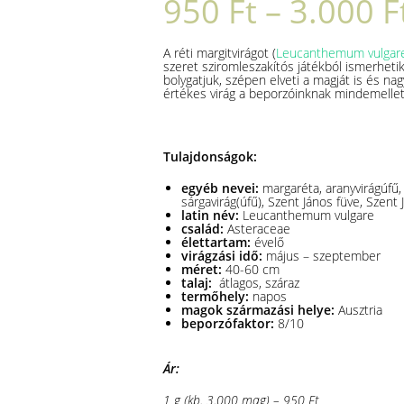
950
Ft
–
3.000
F
A réti margitvirágot (
Leucanthemum vulgar
szeret sziromleszakítós játékból ismerhetik
bolygatjuk, szépen elveti a magját is és na
értékes virág a beporzóinknak mindemellet
Tulajdonságok:
egyéb nevei:
margaréta, aranyvirágúfű,
sárgavirág(úfű), Szent János füve, Szent
latin név:
Leucanthemum vulgare
család:
Asteraceae
élettartam:
évelő
virágzási idő:
május – szeptember
méret:
40-60 cm
talaj:
átlagos, száraz
termőhely:
napos
magok származási helye:
Ausztria
beporzófaktor:
8/10
Ár:
1 g (kb. 3.000 mag) – 950 Ft