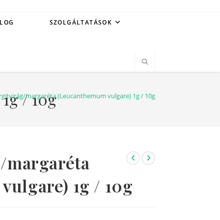
LOG
SZOLGÁLTATÁSOK
1g / 10g
rgitvirág/margaréta (Leucanthemum vulgare) 1g / 10g
g/margaréta
ulgare) 1g / 10g