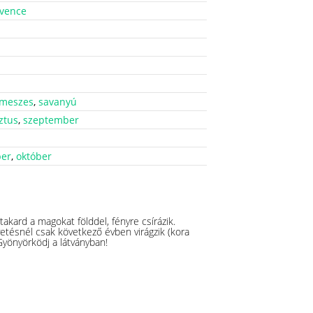
dvence
meszes
,
savanyú
ztus
,
szeptember
er
,
október
akard a magokat földdel, fényre csírázik.
vetésnél csak következő évben virágzik (kora
Gyönyörködj a látványban!