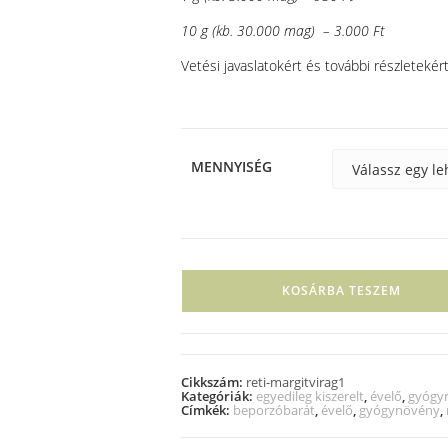
10 g (kb. 30.000 mag) – 3.000 Ft
Vetési javaslatokért és további részletekért
MENNYISÉG
KOSÁRBA TESZEM
Cikkszám:
reti-margitvirag1
Kategóriák:
egyedileg kiszerelt
,
évelő
,
gyógy
Címkék:
beporzóbarát
,
évelő
,
gyógynövény
,