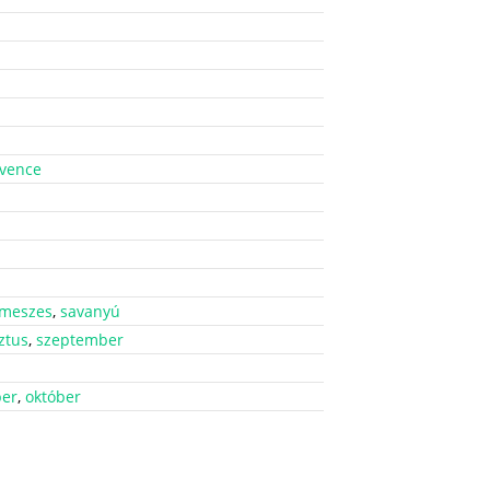
dvence
meszes
,
savanyú
ztus
,
szeptember
er
,
október