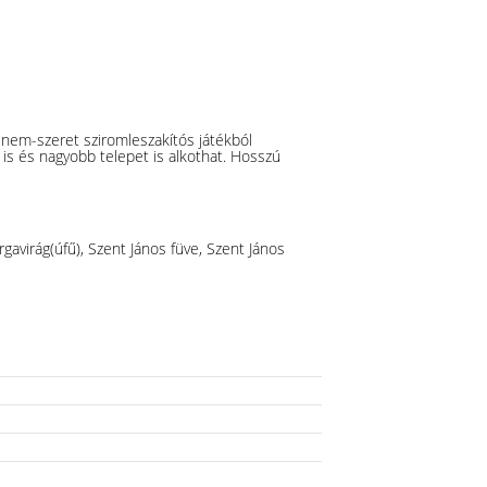
-nem-szeret sziromleszakítós játékból
t is és nagyobb telepet is alkothat. Hosszú
gavirág(úfű), Szent János füve, Szent János