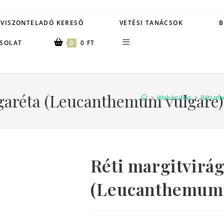
VISZONTELADÓ KERESŐ
VETÉSI TANÁCSOK
B
SOLAT
0
0
FT
garéta (Leucanthemum vulgare) 
>
Webáruház
>
Réti ma
Réti margitvirá
(Leucanthemum v