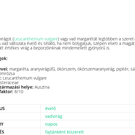
virágot (
Leucanthemum vulgare
) vagy vad margarétát legtöbben a szeret
A vad változata évelő és télálló, ha nem bolygatjuk, szépen elveti a magjá
att értékes virág a beporzóinknak mindemellett gyönyörű is.
gok:
evei:
margaréta, aranyvirágúfű, ökörszem, ökörszemaranyvirág, pipitér, sár
römrózsa
v:
Leucanthemum vulgare
steraceae
zármazási helye:
Ausztria
faktor:
8/10
US
évelő
vadvirág
NY
napos
ÉS
fajtánként kiszerelt