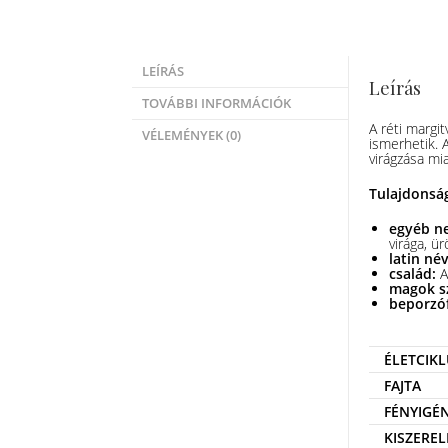
LEÍRÁS
Leírás
TOVÁBBI INFORMÁCIÓK
A réti margit
VÉLEMÉNYEK (0)
ismerhetik. 
virágzása mi
Tulajdonsá
egyéb n
virága, ü
latin né
család:
A
magok s
beporzó
ÉLETCIKL
FAJTA
FÉNYIGÉ
KISZEREL