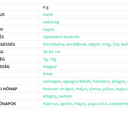
4 g
US
évelő
vadvirág
NY
napos
ÉS
fajtánként kiszerelt
GESSÉG
dísznövény
,
kezdőknek
,
vágott virág
,
Zita ke
ÁG
30-60 cm
ÉG
1g
,
10g
SSÁG
magyar
fehér
semleges
,
agyagos/kötött
,
homokos
,
átlagos
,
SI HÓNAP
hosszan virágzó
,
május
,
június
,
július
,
augus
átlagos
,
nedves
HÓNAPOK
március
,
április
,
május
,
augusztus
,
szeptemb