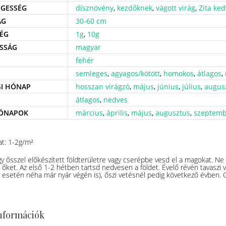
GESSÉG
dísznövény
,
kezdőknek
,
vágott virág
,
Zita ke
ÁG
30-60 cm
ÉG
1g
,
10g
SSÁG
magyar
fehér
semleges
,
agyagos/kötött
,
homokos
,
átlagos
,
SI HÓNAP
hosszan virágzó
,
május
,
június
,
július
,
augus
átlagos
,
nedves
HÓNAPOK
március
,
április
,
május
,
augusztus
,
szeptemb
at: 1-2g/m²
gy ősszel előkészített földterületre vagy cserépbe vesd el a magokat. Ne t
őket. Az első 1-2 hétben tartsd nedvesen a földet. Évelő révén tavaszi 
s esetén néha már nyár végén is), őszi vetésnél pedig következő évben. 
információk