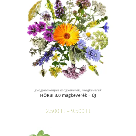
OPCIÓK VÁLASZTÁSA
gyógynövényes magkeverék
,
magkeverék
HÖRBI 3.0 magkeverék – ÚJ
2.500
Ft
–
9.500
Ft