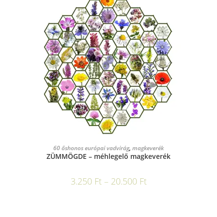
OPCIÓK VÁLASZTÁSA
60 őshonos európai vadvirág
,
magkeverék
ZÜMMÖGDE – méhlegelő magkeverék
3.250
Ft
–
20.500
Ft