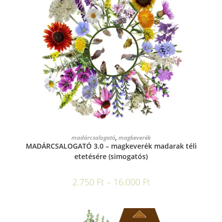
OPCIÓK VÁLASZTÁSA
madárcsalogató
,
magkeverék
MADÁRCSALOGATÓ 3.0 – magkeverék madarak téli
etetésére (simogatós)
2.750
Ft
–
16.000
Ft