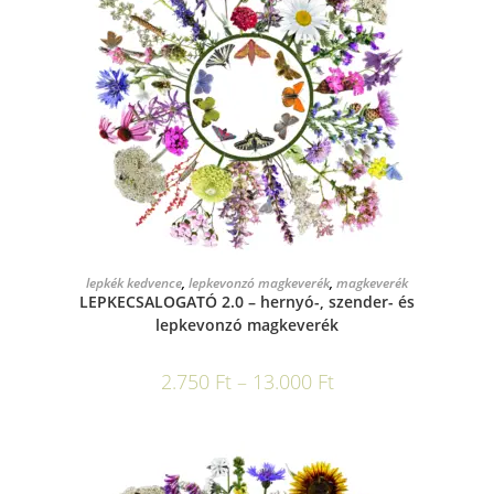
OPCIÓK VÁLASZTÁSA
lepkék kedvence
,
lepkevonzó magkeverék
,
magkeverék
LEPKECSALOGATÓ 2.0 – hernyó-, szender- és
lepkevonzó magkeverék
2.750
Ft
–
13.000
Ft