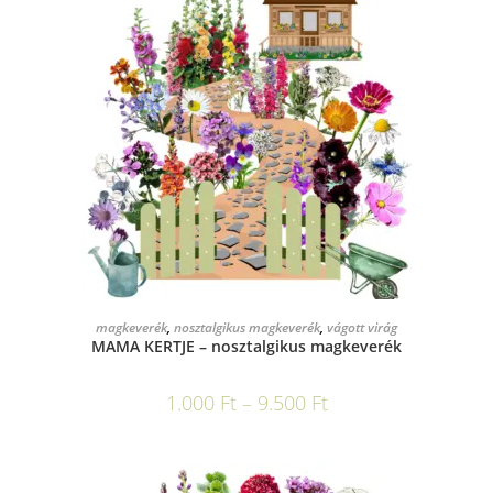
OPCIÓK VÁLASZTÁSA
magkeverék
,
nosztalgikus magkeverék
,
vágott virág
MAMA KERTJE – nosztalgikus magkeverék
1.000
Ft
–
9.500
Ft