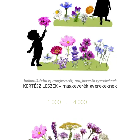
OPCIÓK VÁLASZTÁSA
balkonládába is
,
magkeverék
,
magkeverék gyerekeknek
KERTÉSZ LESZEK – magkeverék gyerekeknek
1.000
Ft
–
4.000
Ft