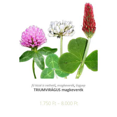
OPCIÓK VÁLASZTÁSA
fű közé is vethető
,
magkeverék
,
ősgyep
TRIUMVIRÁGUS magkeverék
1.750
Ft
–
8.000
Ft