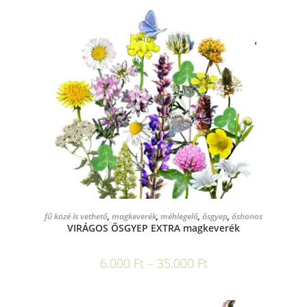
OPCIÓK VÁLASZTÁSA
fű közé is vethető
,
magkeverék
,
méhlegelő
,
ősgyep
,
őshonos
VIRÁGOS ŐSGYEP EXTRA magkeverék
6.000
Ft
–
35.000
Ft