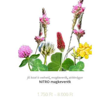
OPCIÓK VÁLASZTÁSA
fű közé is vethető
,
magkeverék
,
zöldtrágya
NITRO magkeverék
1.750
Ft
–
8.000
Ft