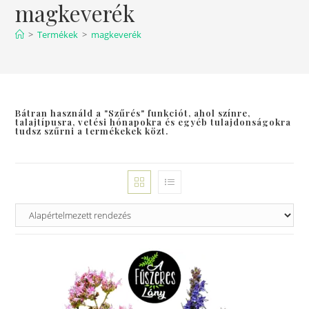
magkeverék
>
Termékek
>
magkeverék
Bátran használd a "Szűrés" funkciót, ahol színre,
talajtípusra, vetési hónapokra és egyéb tulajdonságokra
tudsz szűrni a termékekek közt.