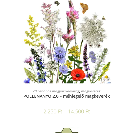
OPCIÓK VÁLASZTÁSA
20 őshonos magyar vadvirág
,
magkeverék
POLLENANYÓ 2.0 – méhlegelő magkeverék
2.250
Ft
–
14.500
Ft