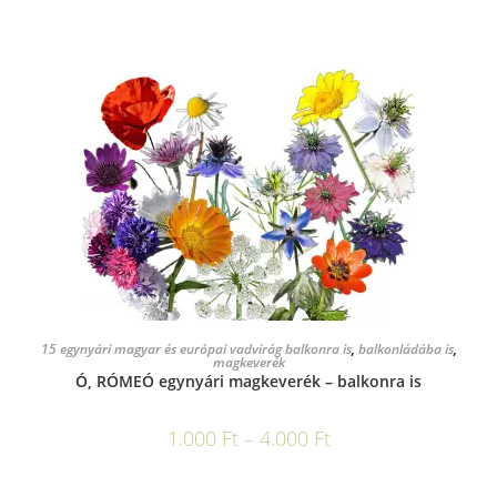
OPCIÓK VÁLASZTÁSA
15 egynyári magyar és európai vadvirág balkonra is
,
balkonládába is
,
magkeverék
Ó, RÓMEÓ egynyári magkeverék – balkonra is
1.000
Ft
–
4.000
Ft