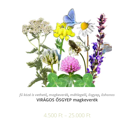
OPCIÓK VÁLASZTÁSA
fű közé is vethető
,
magkeverék
,
méhlegelő
,
ősgyep
,
őshonos
VIRÁGOS ŐSGYEP magkeverék
4.500
Ft
–
25.000
Ft