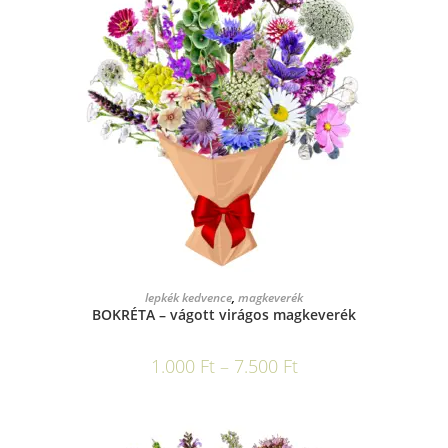
OPCIÓK VÁLASZTÁSA
lepkék kedvence
,
magkeverék
BOKRÉTA – vágott virágos magkeverék
1.000
Ft
–
7.500
Ft