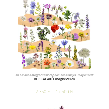
OPCIÓK VÁLASZTÁSA
50 őshonos magyar vadvirág homokos talajra
,
magkeverék
BUCKALAKÓ magkeverék
2.750
Ft
–
17.500
Ft