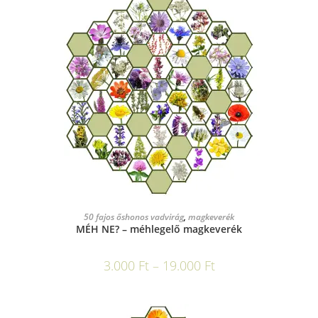
OPCIÓK VÁLASZTÁSA
50 fajos őshonos vadvirág
,
magkeverék
MÉH NE? – méhlegelő magkeverék
3.000
Ft
–
19.000
Ft