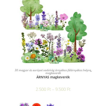
OPCIÓK VÁLASZTÁSA
30 magyar és európai vadvirág árnyékos-félárnyékos helyre
,
magkeverék
ÁRNYAS magkeverék
2.500
Ft
–
9.500
Ft