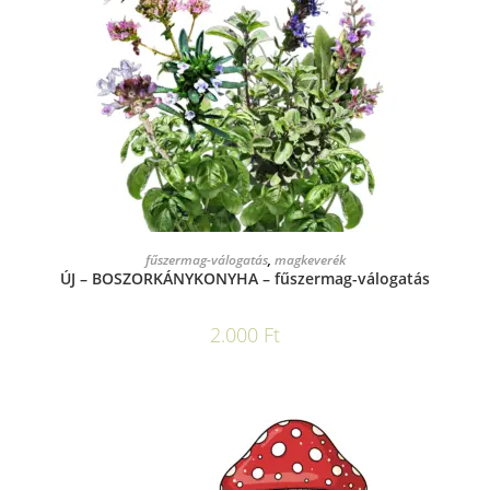
KOSÁRBA TESZEM
fűszermag-válogatás
,
magkeverék
ÚJ – BOSZORKÁNYKONYHA – fűszermag-válogatás
2.000
Ft