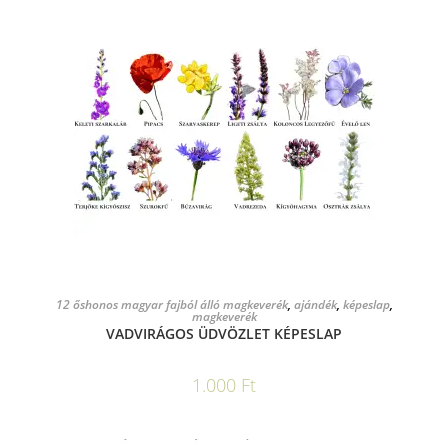
KOSÁRBA TESZEM
12 őshonos magyar fajból álló magkeverék
,
ajándék
,
képeslap
,
magkeverék
VADVIRÁGOS ÜDVÖZLET KÉPESLAP
1.000
Ft