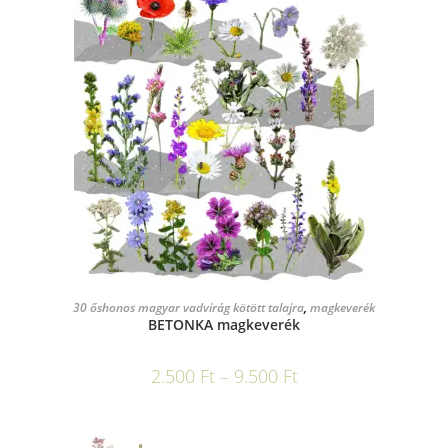
OPCIÓK VÁLASZTÁSA
30 őshonos magyar vadvirág kötött talajra
,
magkeverék
BETONKA magkeverék
2.500
Ft
–
9.500
Ft