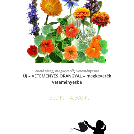
OPCIÓK VÁLASZTÁSA
ehető virág
,
magkeverék
,
veteményesbe
ÚJ – VETEMÉNYES ŐRANGYAL – magkeverék
veteményesbe
1.500
Ft
–
4.500
Ft