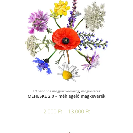
OPCIÓK VÁLASZTÁSA
10 őshonos magyar vadvirág
,
magkeverék
MÉHESKE 2.0 – méhlegelő magkeverék
2.000
Ft
–
13.000
Ft