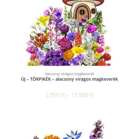
OPCIÓK VÁLASZTÁSA
alacsony virágos magkeverék
ÚJ – TÖRPIKÉK – alacsony virágos magkeverék
2.750
Ft
–
17.500
Ft