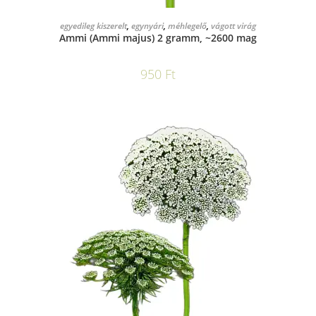
KOSÁRBA TESZEM
egyedileg kiszerelt
,
egynyári
,
méhlegelő
,
vágott virág
Ammi (Ammi majus) 2 gramm, ~2600 mag
950
Ft