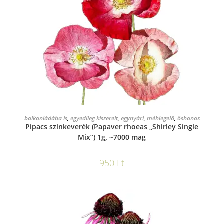
KOSÁRBA TESZEM
balkonládába is
,
egyedileg kiszerelt
,
egynyári
,
méhlegelő
,
őshonos
Pipacs színkeverék (Papaver rhoeas „Shirley Single
Mix”) 1g, ~7000 mag
950
Ft