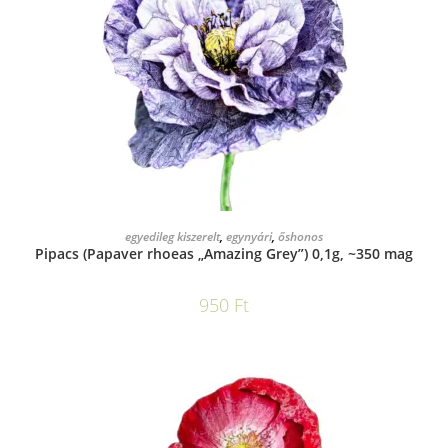
KOSÁRBA TESZEM
egyedileg kiszerelt
,
egynyári
,
őshonos
Pipacs (Papaver rhoeas „Amazing Grey”) 0,1g, ~350 mag
950
Ft