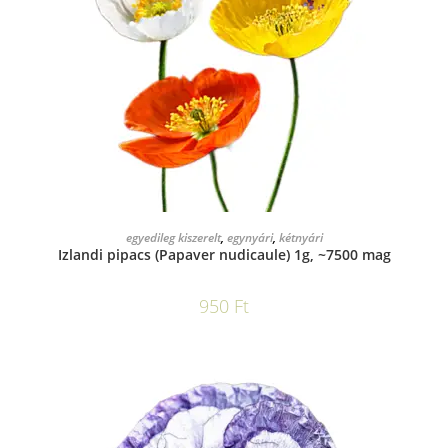
KOSÁRBA TESZEM
egyedileg kiszerelt
,
egynyári
,
kétnyári
Izlandi pipacs (Papaver nudicaule) 1g, ~7500 mag
950
Ft