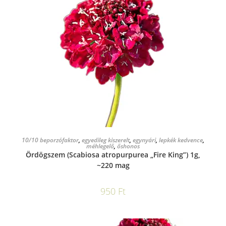
KOSÁRBA TESZEM
10/10 beporzófaktor
,
egyedileg kiszerelt
,
egynyári
,
lepkék kedvence
,
méhlegelő
,
őshonos
Ördögszem (Scabiosa atropurpurea „Fire King”) 1g,
~220 mag
950
Ft