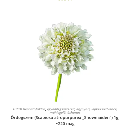
KOSÁRBA TESZEM
10/10 beporzófaktor
,
egyedileg kiszerelt
,
egynyári
,
lepkék kedvence
,
méhlegelő
,
őshonos
Ördögszem (Scabiosa atropurpurea „Snowmaiden”) 1g,
~220 mag