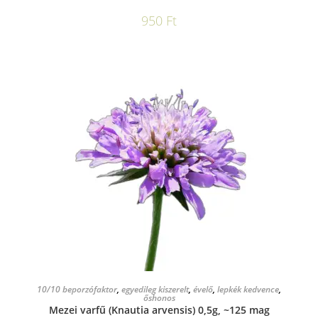
950
Ft
KOSÁRBA TESZEM
10/10 beporzófaktor
,
egyedileg kiszerelt
,
évelő
,
lepkék kedvence
,
őshonos
Mezei varfű (Knautia arvensis) 0,5g, ~125 mag