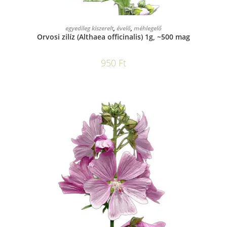
KOSÁRBA TESZEM
egyedileg kiszerelt
,
évelő
,
méhlegelő
Orvosi zilíz (Althaea officinalis) 1g, ~500 mag
950
Ft