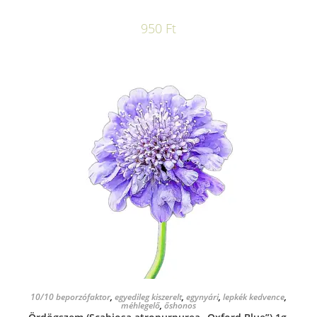
950
Ft
KOSÁRBA TESZEM
10/10 beporzófaktor
,
egyedileg kiszerelt
,
egynyári
,
lepkék kedvence
,
méhlegelő
,
őshonos