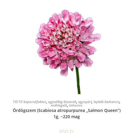
KOSÁRBA TESZEM
10/10 beporzófaktor
,
egyedileg kiszerelt
,
egynyári
,
lepkék kedvence
,
méhlegelő
,
őshonos
Ördögszem (Scabiosa atropurpurea „Salmon Queen”)
1g, ~220 mag
950
Ft