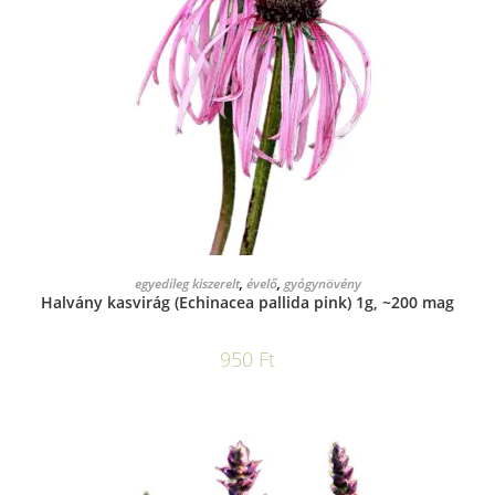
KOSÁRBA TESZEM
egyedileg kiszerelt
,
évelő
,
gyógynövény
Halvány kasvirág (Echinacea pallida pink) 1g, ~200 mag
950
Ft