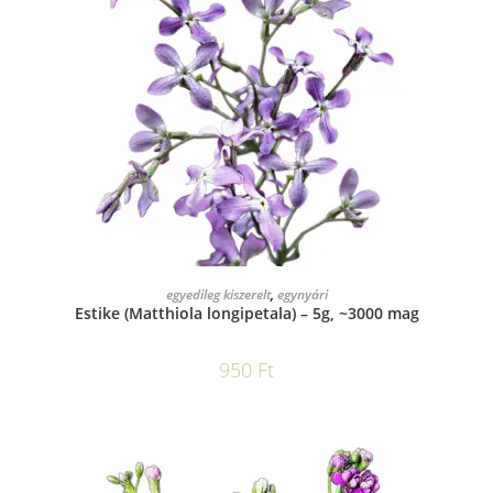
KOSÁRBA TESZEM
egyedileg kiszerelt
,
egynyári
Estike (Matthiola longipetala) – 5g, ~3000 mag
950
Ft