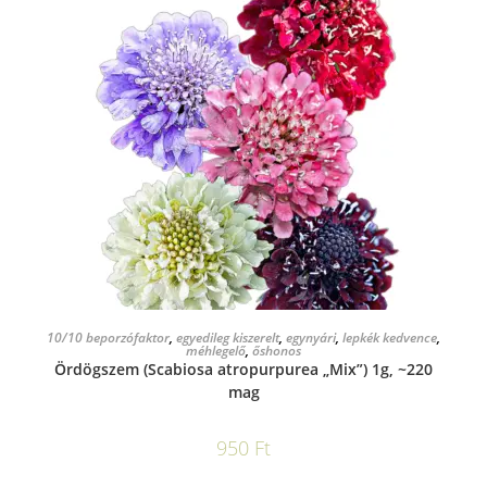
KOSÁRBA TESZEM
10/10 beporzófaktor
,
egyedileg kiszerelt
,
egynyári
,
lepkék kedvence
,
méhlegelő
,
őshonos
Ördögszem (Scabiosa atropurpurea „Mix”) 1g, ~220
mag
950
Ft