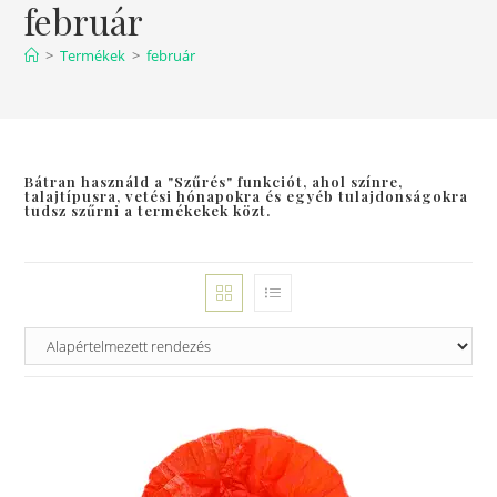
február
>
Termékek
>
február
Bátran használd a "Szűrés" funkciót, ahol színre,
talajtípusra, vetési hónapokra és egyéb tulajdonságokra
tudsz szűrni a termékekek közt.