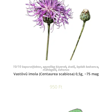
KOSÁRBA TESZEM
10/10 beporzófaktor
,
egyedileg kiszerelt
,
évelő
,
lepkék kedvence
,
méhlegelő
,
őshonos
Vastövű imola (Centaurea scabiosa) 0,5g, ~75 mag
950
Ft