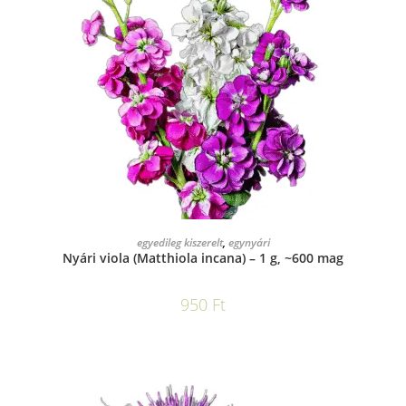
KOSÁRBA TESZEM
egyedileg kiszerelt
,
egynyári
Nyári viola (Matthiola incana) – 1 g, ~600 mag
950
Ft