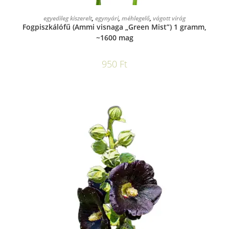
KOSÁRBA TESZEM
egyedileg kiszerelt
,
egynyári
,
méhlegelő
,
vágott virág
Fogpiszkálófű (Ammi visnaga „Green Mist”) 1 gramm,
~1600 mag
950
Ft