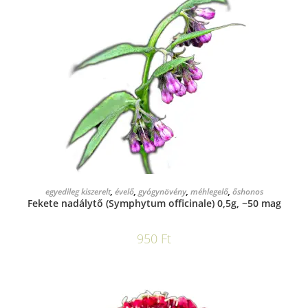
KOSÁRBA TESZEM
egyedileg kiszerelt
,
évelő
,
gyógynövény
,
méhlegelő
,
őshonos
Fekete nadálytő (Symphytum officinale) 0,5g, ~50 mag
950
Ft