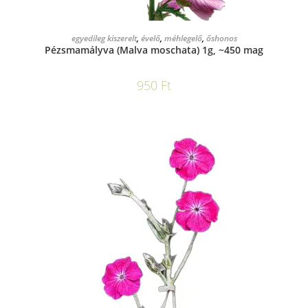
KOSÁRBA TESZEM
egyedileg kiszerelt
,
évelő
,
méhlegelő
,
őshonos
Pézsmamályva (Malva moschata) 1g, ~450 mag
950
Ft