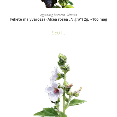
KOSÁRBA TESZEM
egyedileg kiszerelt
,
kétéves
Fekete mályvarózsa (Alcea rosea „Nigra”) 2g, ~100 mag
950
Ft