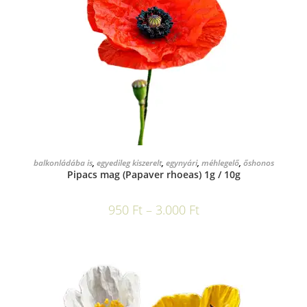
OPCIÓK VÁLASZTÁSA
balkonládába is
,
egyedileg kiszerelt
,
egynyári
,
méhlegelő
,
őshonos
Pipacs mag (Papaver rhoeas) 1g / 10g
950
Ft
–
3.000
Ft