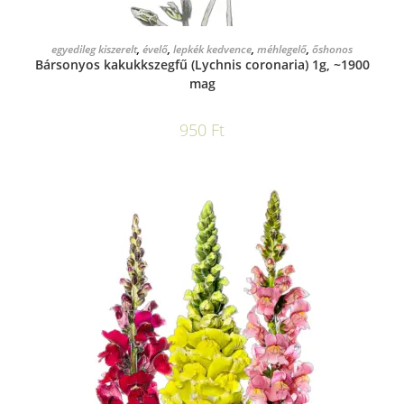
KOSÁRBA TESZEM
egyedileg kiszerelt
,
évelő
,
lepkék kedvence
,
méhlegelő
,
őshonos
Bársonyos kakukkszegfű (Lychnis coronaria) 1g, ~1900
mag
950
Ft