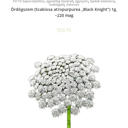
10/10 beporzófaktor
,
egyedileg kiszerelt
,
egynyári
,
lepkék kedvence
,
méhlegelő
,
őshonos
Ördögszem (Scabiosa atropurpurea „Black Knight”) 1g,
~220 mag
950
Ft